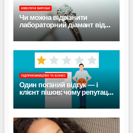
ЮВЕЛІРНІ ВИРОБИ
Чи можна відрізнити
лабораторний діамант від
природного
ПІДПРИЄМНИЦТВО ТА БІЗНЕС
Один поганий відгук — і
клієнт пішов: чому репутація
в інтернеті вирішує все