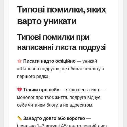
Типові помилки, яких
варто уникати
Типові помилки при
написанні листа подрузі
Писати надто офіційно
— уникай
«Шановна подруго», це вбиває теплоту з
першого рядка.
Тільки про себе
— якщо весь текст —
монолог про твоє життя, подруга відчує
себе читачем блогу, а не адресатом.
Занадто довго або коротко
—
ідеально 1–3 аркуші А5; надто довгий лист