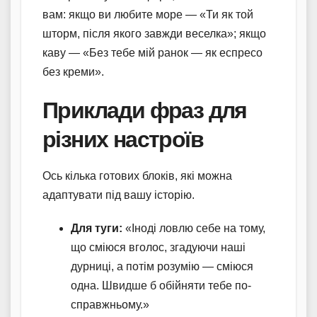
вам: якщо ви любите море — «Ти як той
шторм, після якого завжди веселка»; якщо
каву — «Без тебе мій ранок — як еспресо
без креми».
Приклади фраз для
різних настроїв
Ось кілька готових блоків, які можна
адаптувати під вашу історію.
Для туги:
«Іноді ловлю себе на тому,
що сміюся вголос, згадуючи наші
дурниці, а потім розумію — сміюся
одна. Швидше б обійняти тебе по-
справжньому.»