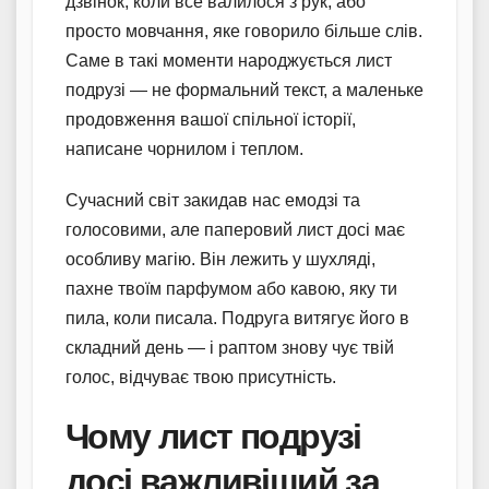
дзвінок, коли все валилося з рук, або
просто мовчання, яке говорило більше слів.
Саме в такі моменти народжується лист
подрузі — не формальний текст, а маленьке
продовження вашої спільної історії,
написане чорнилом і теплом.
Сучасний світ закидав нас емодзі та
голосовими, але паперовий лист досі має
особливу магію. Він лежить у шухляді,
пахне твоїм парфумом або кавою, яку ти
пила, коли писала. Подруга витягує його в
складний день — і раптом знову чує твій
голос, відчуває твою присутність.
Чому лист подрузі
досі важливіший за