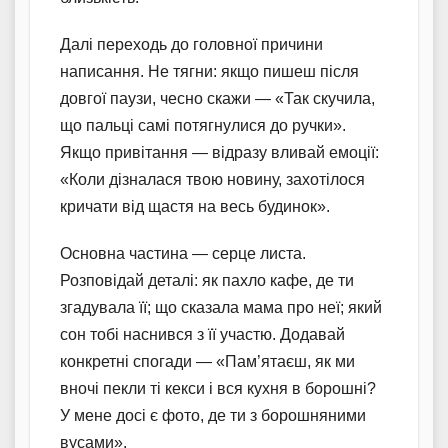
Далі переходь до головної причини
написання. Не тягни: якщо пишеш після
довгої паузи, чесно скажи — «Так скучила,
що пальці самі потягнулися до ручки».
Якщо привітання — відразу вливай емоції:
«Коли дізналася твою новину, захотілося
кричати від щастя на весь будинок».
Основна частина — серце листа.
Розповідай деталі: як пахло кафе, де ти
згадувала її; що сказала мама про неї; який
сон тобі наснився з її участю. Додавай
конкретні спогади — «Пам’ятаєш, як ми
вночі пекли ті кекси і вся кухня в борошні?
У мене досі є фото, де ти з борошняними
вусами».