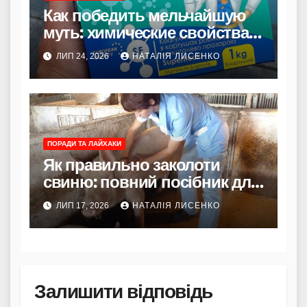
Как победить мельчайшую
муть: химические свойства и
принцип действия
ЛИП 24, 2026
НАТАЛІЯ ЛИСЕНКО
коагулянтов
ПОРАДИ ТА ЛАЙХАКИ
Як правильно заколоти
свиню: повний посібник для
початківців та досвідчених
ЛИП 17, 2026
НАТАЛІЯ ЛИСЕНКО
господарів
Залишити відповідь