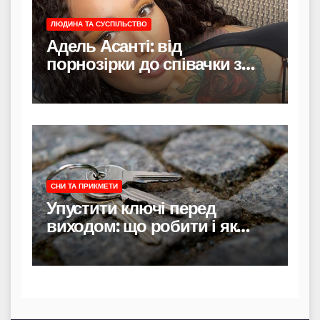
ЛЮДИНА ТА СУСПІЛЬСТВО
Адель Асанті: від
порнозірки до співачки з
хітами на радіо
СНИ ТА ПРИКМЕТИ
Упустити ключі перед
виходом: що робити і як
уникнути