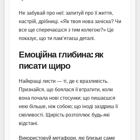
Не забувай про неї: запитуй про її життя,
настрій, дрібниці. «Як твоя нова зачіска? Чи
все ще сперечаєшся з тим колегою?» Це
показує, що ти пам’ятаєш деталі.
Емоційна глибина: як
писати щиро
Найкращі листи — ті, де є вразливість.
Признайся, що боялася її втратити, коли
вона почала нові стосунки; що пишаєшся
нею більше, ніж собою; що іноді заздриш її
сміливості. Щирість розтоплює будь-які
відстані.
Використовуй метафори, які близькі саме