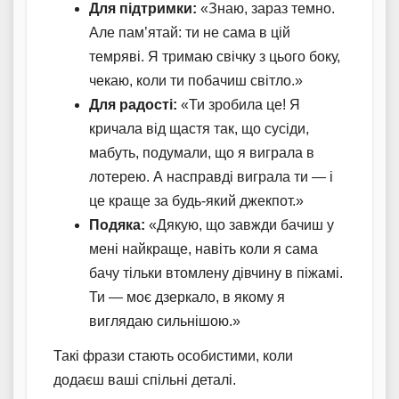
Для підтримки:
«Знаю, зараз темно.
Але пам’ятай: ти не сама в цій
темряві. Я тримаю свічку з цього боку,
чекаю, коли ти побачиш світло.»
Для радості:
«Ти зробила це! Я
кричала від щастя так, що сусіди,
мабуть, подумали, що я виграла в
лотерею. А насправді виграла ти — і
це краще за будь-який джекпот.»
Подяка:
«Дякую, що завжди бачиш у
мені найкраще, навіть коли я сама
бачу тільки втомлену дівчину в піжамі.
Ти — моє дзеркало, в якому я
виглядаю сильнішою.»
Такі фрази стають особистими, коли
додаєш ваші спільні деталі.