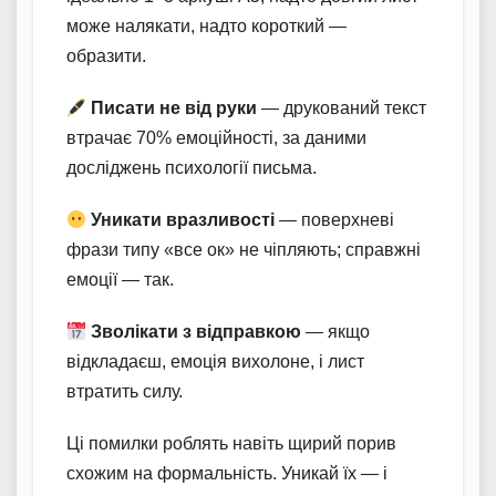
може налякати, надто короткий —
образити.
Писати не від руки
— друкований текст
втрачає 70% емоційності, за даними
досліджень психології письма.
Уникати вразливості
— поверхневі
фрази типу «все ок» не чіпляють; справжні
емоції — так.
Зволікати з відправкою
— якщо
відкладаєш, емоція вихолоне, і лист
втратить силу.
Ці помилки роблять навіть щирий порив
схожим на формальність. Уникай їх — і