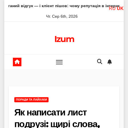
Skip
к — і клієнт пішов: чому репутація в інтернеті вирішує все
RU
UK
to
Чт. Сер 6th, 2026
content
Izum
ПОРАДИ ТА ЛАЙХАКИ
Як написати лист
подрузі: щирі слова,