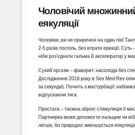
Чоловічий множинний
еякуляції
Чоловіки, ви не приречені на один пік! Та
2-5 разів поспіль, без втрати ерекції. Сут
ніби роз’єднати гальма й акселератор у ма
Сухий оргазм – фаворит: насолода без спе
Дослідження 2016 року в Sex Med Rev опису
за секунди). Почніть з мастурбації: наближ
відпускаючи тиск.
Простата – таємна зброя: стимуляція її ма
Партнерка може допомогти пальцем чи вібра
легше, бо природно зменшується еякуляці