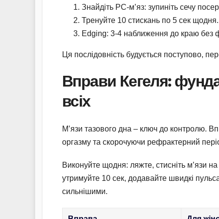
Знайдіть PC-м’яз: зупиніть сечу посер
Тренуйте 10 стискань по 5 сек щодня.
Edging: 3-4 наближення до краю без ф
Ця послідовність будується поступово, пер
Вправи Кегеля: фунда
всіх
М’язи тазового дна – ключ до контролю. В
оргазму та скорочуючи рефрактерний період
Виконуйте щодня: ляжте, стисніть м’язи на 
утримуйте 10 сек, додавайте швидкі пульса
сильнішими.
Вправа
Для жін