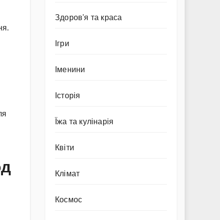
Здоров'я та краса
ня.
Ігри
Іменини
Історія
ля
Їжа та кулінарія
Квіти
од
Клімат
Космос