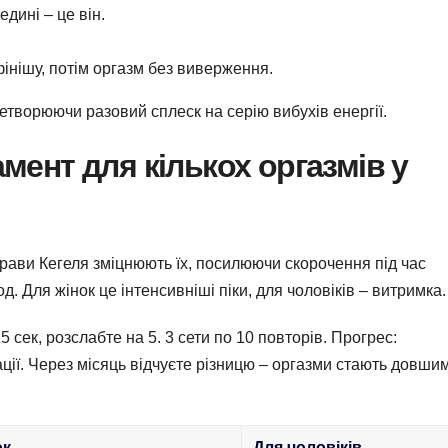
едині – це він.
інішу, потім оргазм без виверження.
етворюючи разовий сплеск на серію вибухів енергії.
мент для кількох оргазмів у
прави Кегеля зміцнюють їх, посилюючи скорочення під час
. Для жінок це інтенсивніші піки, для чоловіків – витримка.
5 сек, розслабте на 5. 3 сети по 10 повторів. Прогрес:
ції. Через місяць відчуєте різницю – оргазми стають довши
ок
Для чоловіків