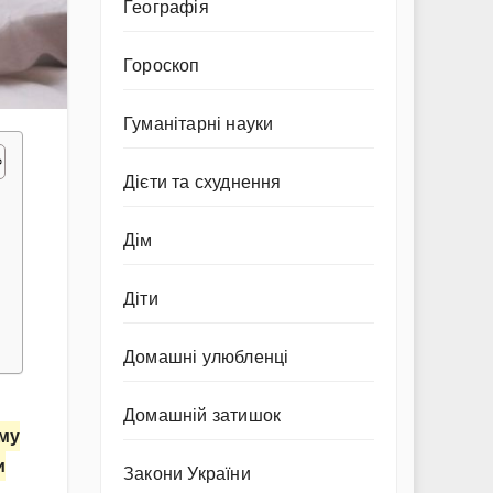
Географія
Гороскоп
Гуманітарні науки
Дієти та схуднення
Дім
Діти
Домашні улюбленці
Домашній затишок
ому
и
Закони України