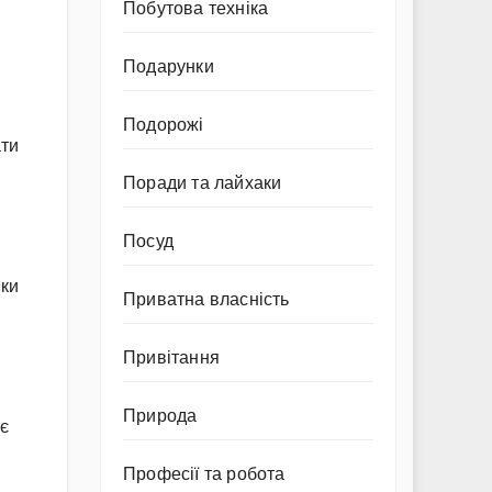
Побутова техніка
Подарунки
Подорожі
ати
Поради та лайхаки
Посуд
іки
Приватна власність
Привітання
Природа
ає
Професії та робота