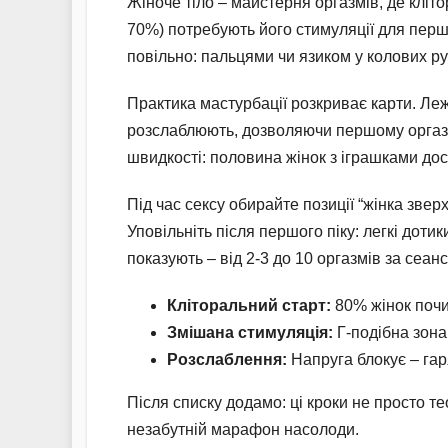
Жіноче тіло – майстерня оргазмів, де кліто
70%) потребують його стимуляції для першо
повільно: пальцями чи язиком у колових ру
Практика мастурбації розкриває карти. Ле
розслаблюють, дозволяючи першому оргазм
швидкості: половина жінок з іграшками дос
Під час сексу обирайте позиції “жінка зверх
Уповільніть після першого піку: легкі дотик
показують – від 2-3 до 10 оргазмів за сеан
Кліторальний старт:
80% жінок почин
Змішана стимуляція:
Г-подібна зона
Розслаблення:
Напруга блокує – гар
Після списку додамо: ці кроки не просто т
незабутній марафон насолоди.