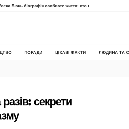
іографія особисте життя: хто вона насправді
Елена Філ
ЕЦТВО
ПОРАДИ
ЦІКАВІ ФАКТИ
ЛЮДИНА ТА 
 разів: секрети
азму