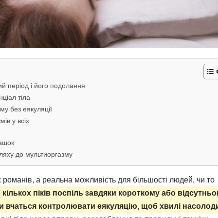
й період і його подолання
нціал тіла
му без еякуляції
ів у всіх
рашок
шляху до мультиоргазму
 романів, а реальна можливість для більшості людей, чи то
 кількох піків поспіль завдяки короткому або відсутнь
ки вчаться контролювати еякуляцію, щоб хвилі насолод