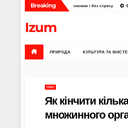
Skip
Breaking
 як планувати смачно, економно і без стресу
Елена Бюнь б
to
content
Izum
ПРИРОДА
КУЛЬТУРА ТА МИСТ
СЕКС
Як кінчити кілька
множинного орг