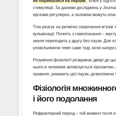
не обривалися на першій.
Ключ у підгото
стимуляції. За даними досліджень у Journa
оргазми регулярно, а чоловіки можуть опа
Тіло реагує на ритмічні скорочення м’язів 
кульмінації. Почніть з самопізнання – мас
хвиля переходить у другу без паузи. Для па
уповільнюючи темп саме тоді, коли напруга
Розуміння фізіології розкриває двері до цьо
нього в чоловіків активізується пролактин
правило, уникають цієї паузи, дозволяючи 
Фізіологія множинног
і його подолання
Рефрактерний період – той момент після орг