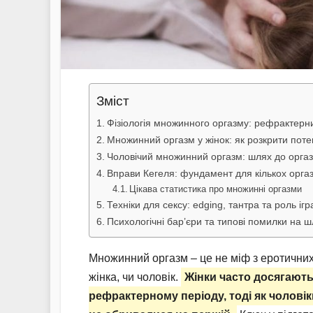
Зміст
Фізіологія множинного оргазму: рефрактерни
Множинний оргазм у жінок: як розкрити поте
Чоловічий множинний оргазм: шлях до оргаз
Вправи Кегеля: фундамент для кількох оргазм
Цікава статистика про множинні оргазми
Техніки для сексу: edging, тантра та роль іг
Психологічні бар’єри та типові помилки на 
Множинний оргазм – це не міф з еротичних
жінка, чи чоловік.
Жінки часто досягають
рефрактерному періоду, тоді як чолові