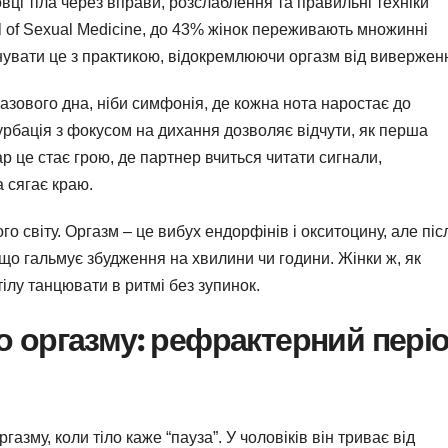
вці тіла через вправи, розслаблення та правильні техніки
l of Sexual Medicine, до 43% жінок переживають множинні
нувати це з практикою, відокремлюючи оргазм від вивержен
тазового дна, ніби симфонія, де кожна нота наростає до
турбація з фокусом на дихання дозволяє відчути, як перша
р це стає грою, де партнер вчиться читати сигнали,
 сягає краю.
го світу. Оргазм – це вибух ендорфінів і окситоцину, але піс
, що гальмує збудження на хвилини чи години. Жінки ж, як
тілу танцювати в ритмі без зупинок.
о оргазму: рефрактерний пері
азму, коли тіло каже “пауза”. У чоловіків він триває від