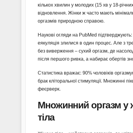
кількох хвилин у молодих (15 хв у 18-річни
відновлення. Жінки ж часто мають мінімаль
оргазмів природною справою.
Наукові огляди на PubMed підтверджують: ч
еякуляція злилися в один процес. Але з т
без виверження – сухий оргазм, де насолод
після першого ривка, а набирає обертів зно
Статистика вражає: 90% чоловіків оргазмую
брак кліторальної стимуляції. Множинні п
феєрверк.
Множинний оргазм у ж
тіла