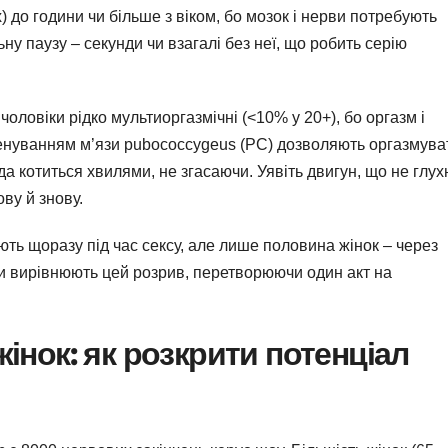
х) до години чи більше з віком, бо мозок і нерви потребують
ну паузу – секунди чи взагалі без неї, що робить серію
оловіки рідко мультиоргазмічні (<10% у 20+), бо оргазм і
ренуванням м’язи pubococcygeus (PC) дозволяють оргазмува
а котиться хвилями, не згасаючи. Уявіть двигун, що не глух
ву й знову.
ть щоразу під час сексу, але лише половина жінок – через
іки вирівнюють цей розрив, перетворюючи один акт на
інок: як розкрити потенціал