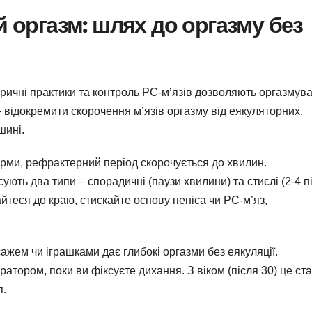
 оргазм: шлях до оргазму без
нтричні практики та контроль PC-м’язів дозволяють оргазмув
ь – відокремити скорочення м’язів оргазму від еякуляторних,
шині.
рми, рефрактерний період скорочується до хвилин.
ють два типи – спорадичні (паузи хвилини) та стислі (2-4 п
айтеся до краю, стискайте основу пеніса чи PC-м’яз,
сажем чи іграшками дає глибокі оргазми без еякуляції.
тором, поки ви фіксуєте дихання. З віком (після 30) це ст
я.