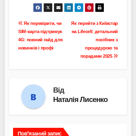
Навігація
Як перевірити, чи
Як перейти з Київстар
SIM-карта підтримує
на Lifecell: детальний
записів
4G: повний гайд для
посібник з
новачків і профі
процедурою та
порадами 2025
Від
Наталія Лисенко
Пов’язаний запис