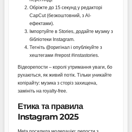
Обріжте до 15 секунд у редакторі
CapCut (безкоштовний, з AI-
ефектами).
Імпортуйте в Stories, додайте музику з
бібліотеки Instagram.
Тегніть @оригінал і опублікуйте з
хештегами #repost #instastories.
Відеорепости – королі утримання уваги, бо
рухаються, як живий потік. Тільки уникайте
копірайту: музика з сторіз захищена,
замініть на royalty-free.
Етика та правила
Instagram 2025
Meta посилила модерацію: репости з