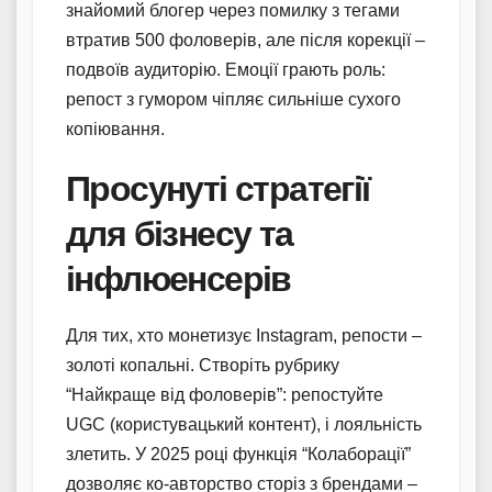
знайомий блогер через помилку з тегами
втратив 500 фоловерів, але після корекції –
подвоїв аудиторію. Емоції грають роль:
репост з гумором чіпляє сильніше сухого
копіювання.
Просунуті стратегії
для бізнесу та
інфлюенсерів
Для тих, хто монетизує Instagram, репости –
золоті копальні. Створіть рубрику
“Найкраще від фоловерів”: репостуйте
UGC (користувацький контент), і лояльність
злетить. У 2025 році функція “Колаборації”
дозволяє ко-авторство сторіз з брендами –