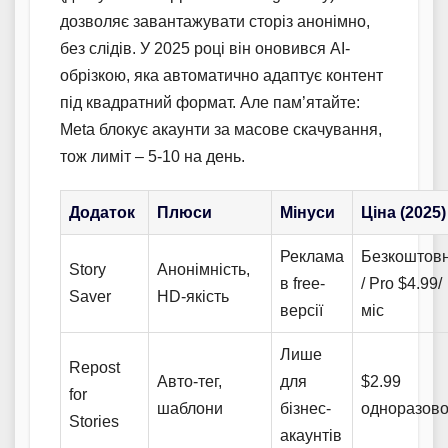
дозволяє завантажувати сторіз анонімно,
без слідів. У 2025 році він оновився AI-
обрізкою, яка автоматично адаптує контент
під квадратний формат. Але пам’ятайте:
Meta блокує акаунти за масове скачування,
тож лиміт – 5-10 на день.
Додаток
Плюси
Мінуси
Ціна (2025)
Реклама
Безкоштов
Story
Анонімність,
в free-
/ Pro $4.99/
Saver
HD-якість
версії
міс
Лише
Repost
Авто-тег,
для
$2.99
for
шаблони
бізнес-
одноразов
Stories
акаунтів