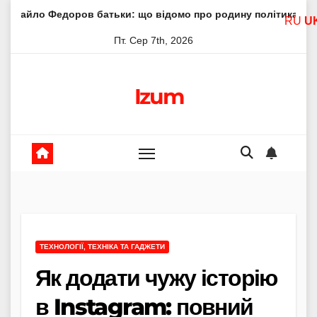
Skip
ров батьки: що відомо про родину політика
Молитва пр
RU
U
to
Пт. Сер 7th, 2026
content
Izum
ТЕХНОЛОГІЇ, ТЕХНІКА ТА ГАДЖЕТИ
Як додати чужу історію
в Instagram: повний