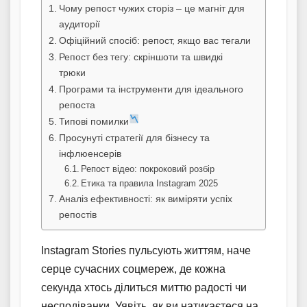
Чому репост чужих сторіз – це магніт для
аудиторії
Офіційний спосіб: репост, якщо вас тегали
Репост без тегу: скріншоти та швидкі
трюки
Програми та інструменти для ідеального
репоста
Типові помилки
Просунуті стратегії для бізнесу та
інфлюенсерів
Репост відео: покроковий розбір
Етика та правила Instagram 2025
Аналіз ефективності: як виміряти успіх
репостів
Instagram Stories пульсують життям, наче
серце сучасних соцмереж, де кожна
секунда хтось ділиться миттю радості чи
несподіванки. Уявіть, як ви натикаєтеся на