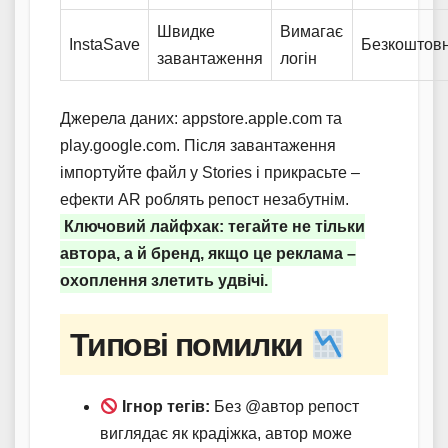
Швидке
Вимагає
InstaSave
Безкоштов
завантаження
логін
Джерела даних: appstore.apple.com та
play.google.com. Після завантаження
імпортуйте файл у Stories і прикрасьте –
ефекти AR роблять репост незабутнім.
Ключовий лайфхак: тегайте не тільки
автора, а й бренд, якщо це реклама –
охоплення злетить удвічі.
Типові помилки
Ігнор тегів:
Без @автор репост
виглядає як крадіжка, автор може