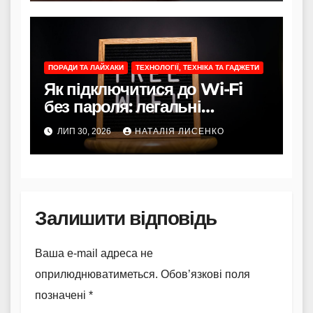
ПОРАДИ ТА ЛАЙХАКИ
ТЕХНОЛОГІЇ, ТЕХНІКА ТА ГАДЖЕТИ
Як підключитися до Wi-Fi
без пароля: легальні
способи
ЛИП 30, 2026
НАТАЛІЯ ЛИСЕНКО
Залишити відповідь
Ваша e-mail адреса не
оприлюднюватиметься.
Обов’язкові поля
позначені
*