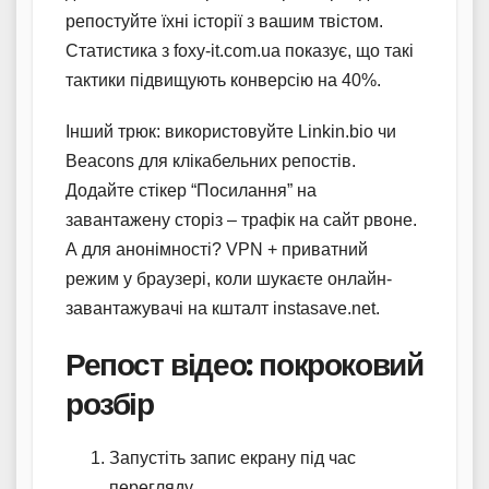
репостуйте їхні історії з вашим твістом.
Статистика з foxy-it.com.ua показує, що такі
тактики підвищують конверсію на 40%.
Інший трюк: використовуйте Linkin.bio чи
Beacons для клікабельних репостів.
Додайте стікер “Посилання” на
завантажену сторіз – трафік на сайт рвоне.
А для анонімності? VPN + приватний
режим у браузері, коли шукаєте онлайн-
завантажувачі на кшталт instasave.net.
Репост відео: покроковий
розбір
Запустіть запис екрану під час
перегляду.