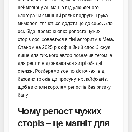
неймовірну анімацію від улюбленого
блогера чи смішний ролик подруги, і рука
мимоволі тягнеться додати це до себе. Але
ось біда: пряма кнопка репоста чужих
сторіз досі ховається в тіні алгоритмів Meta.
Станом на 2025 рік офіційний спосіб існує
лише для тих, кого автор позначив тегом, а
для решти відкриваються хитрі обхідні
стежки. Розберемо все по кісточках, від
базових трюків до просунутих лайфхаків,
щоб ви стали королем репостів без ризику
бану.
Чому репост чужих
сторіз – це магніт для