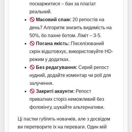
поскаржитися – бан за плагіат
реальний.
Масовий спам:
20 репостів на
день? Алгоритм знизить видимість на
50%, бо пахне ботом. Ліміт – 3-5.
Погана якість:
Пікселізований
скрін відштовхує, використовуйте HD-
режим у додатках.
Без редагування:
Сирий репост
нудний, додайте коментар чи poll для
залучення.
Закриті акаунти:
Репост
приватних сторіз неможливий без
фоловінгу, шукайте альтернативи.
Ці пастки гублять новачків, але з досвідом
ви перетворите їх на переваги. Один мій