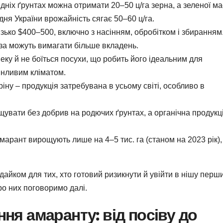
дніх ґрунтах можна отримати 20–50 ц/га зерна, а зеленої м
дня України врожайність сягає 50–60 ц/га.
изько $400–500, включно з насінням, обробітком і збиранням
за можуть вимагати більше вкладень.
ку й не боїться посухи, що робить його ідеальним для
мінливим кліматом.
ріну – продукція затребувана в усьому світі, особливо в
вати без добрив на родючих ґрунтах, а органічна продукц
амарант вирощують лише на 4–5 тис. га (станом на 2023 рік),
айком для тих, хто готовий ризикнути й увійти в нішу перш
про них поговоримо далі.
ня амаранту: від посіву до