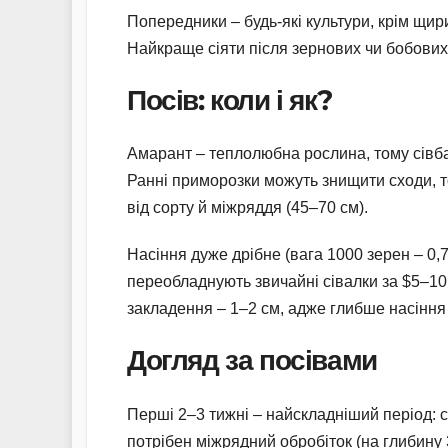
Попередники – будь-які культури, крім щир
Найкраще сіяти після зернових чи бобових
Посів: коли і як?
Амарант – теплолюбна рослина, тому сівба 
Ранні приморозки можуть знищити сходи, то
від сорту й міжряддя (45–70 см).
Насіння дуже дрібне (вага 1000 зерен – 0,7
переобладнують звичайні сівалки за $5–10 
закладення – 1–2 см, адже глибше насіння
Догляд за посівами
Перші 2–3 тижні – найскладніший період: с
потрібен міжрядний обробіток (на глибину 3