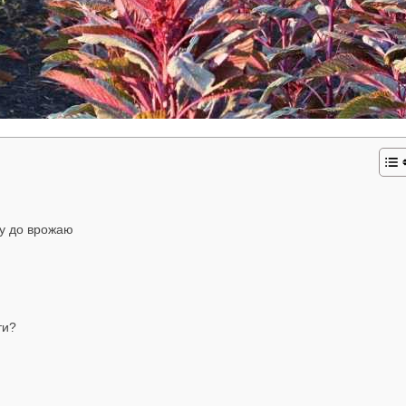
ву до врожаю
ти?