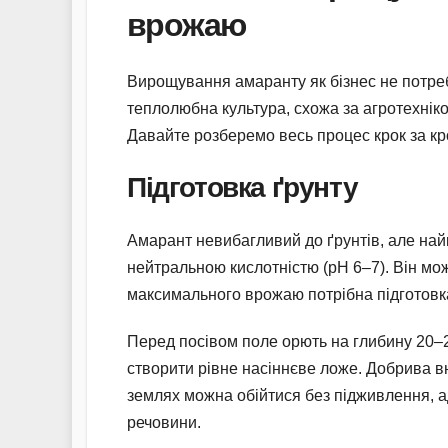
врожаю
Вирощування амаранту як бізнес не потреб
теплолюбна культура, схожа за агротехнік
Давайте розберемо весь процес крок за кр
Підготовка ґрунту
Амарант невибагливий до ґрунтів, але най
нейтральною кислотністю (pH 6–7). Він мож
максимального врожаю потрібна підготовк
Перед посівом поле орють на глибину 20–25
створити рівне насіннєве ложе. Добрива вн
землях можна обійтися без підживлення, 
речовини.