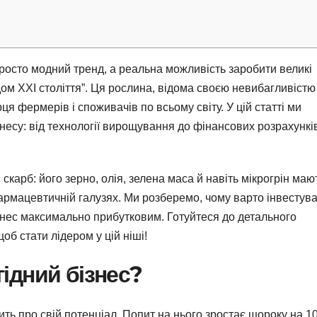
росто модний тренд, а реальна можливість заробити великі
дом XXI століття”. Ця рослина, відома своєю невибагливістю
я фермерів і споживачів по всьому світу. У цій статті ми
несу: від технології вирощування до фінансових розрахунків
скарб: його зерно, олія, зелена маса й навіть мікрогрін маю
фармацевтичній галузях. Ми розберемо, чому варто інвестув
бізнес максимально прибутковим. Готуйтеся до детального
щоб стати лідером у цій ніші!
гідний бізнес?
ить про свій потенціал. Попит на нього зростає щороку на 1