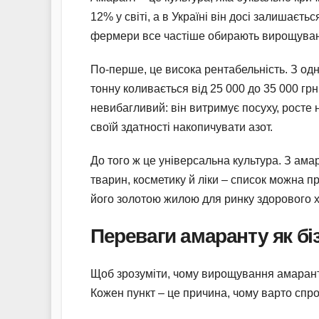
12% у світі, а в Україні він досі залишає
фермери все частіше обирають вирощуванн
По-перше, це висока рентабельність. З одно
тонну коливається від 25 000 до 35 000 гр
невибагливий: він витримує посуху, росте 
своїй здатності накопичувати азот.
До того ж це універсальна культура. З ама
тварин, косметику й ліки – список можна п
його золотою жилою для ринку здорового 
Переваги амаранту як бі
Щоб зрозуміти, чому вирощування амаранту
Кожен пункт – це причина, чому варто спр