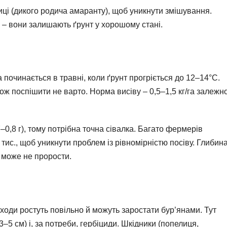
иці (дикого родича амаранту), щоб уникнути змішування.
 – вони залишають ґрунт у хорошому стані.
починається в травні, коли ґрунт прогріється до 12–14°C.
ж поспішити не варто. Норма висіву – 0,5–1,5 кг/га залежн
–0,8 г), тому потрібна точна сівалка. Багато фермерів
тис., щоб уникнути проблем із рівномірністю посіву. Глибин
 може не прорости.
ходи ростуть повільно й можуть заростати бур’янами. Тут
–5 см) і, за потреби, гербіциди. Шкідники (попелиця,