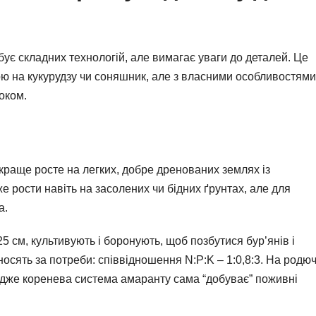
ує складних технологій, але вимагає уваги до деталей. Це
ою на кукурудзу чи соняшник, але з власними особливостями
оком.
краще росте на легких, добре дренованих землях із
е рости навіть на засолених чи бідних ґрунтах, але для
а.
 см, культивують і боронують, щоб позбутися бур’янів і
осять за потреби: співвідношення N:P:K – 1:0,8:3. На родю
адже коренева система амаранту сама “добуває” поживні