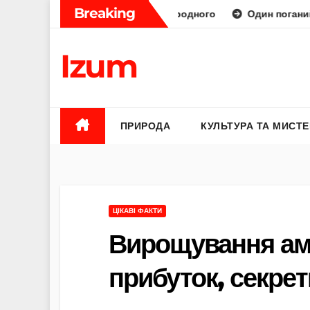
Skip
Breaking
аторний діамант від природного
Один поганий відгук — і
to
content
Izum
ПРИРОДА
КУЛЬТУРА ТА МИСТ
ЦІКАВІ ФАКТИ
Вирощування ама
прибуток, секрет