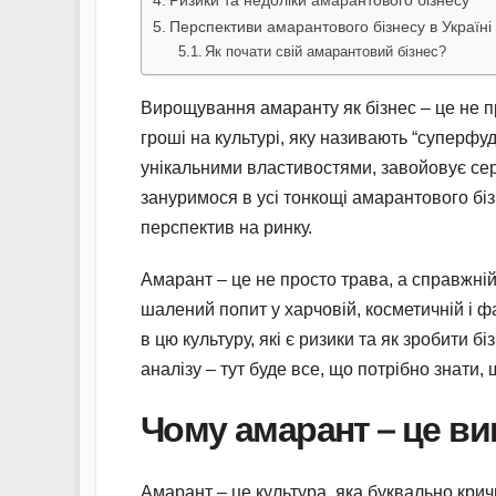
Ризики та недоліки амарантового бізнесу
Перспективи амарантового бізнесу в Україні
Як почати свій амарантовий бізнес?
Вирощування амаранту як бізнес – це не п
гроші на культурі, яку називають “суперфу
унікальними властивостями, завойовує серц
зануримося в усі тонкощі амарантового біз
перспектив на ринку.
Амарант – це не просто трава, а справжній 
шалений попит у харчовій, косметичній і 
в цю культуру, які є ризики та як зробити 
аналізу – тут буде все, що потрібно знати, 
Чому амарант – це ви
Амарант – це культура, яка буквально крич