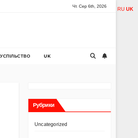
Чт. Сер 6th, 2026
ель Асанті: від порнозірки до співачки з хітами на радіо
RU
UK
СУСПІЛЬСТВО
UK
Рубрики
Uncategorized