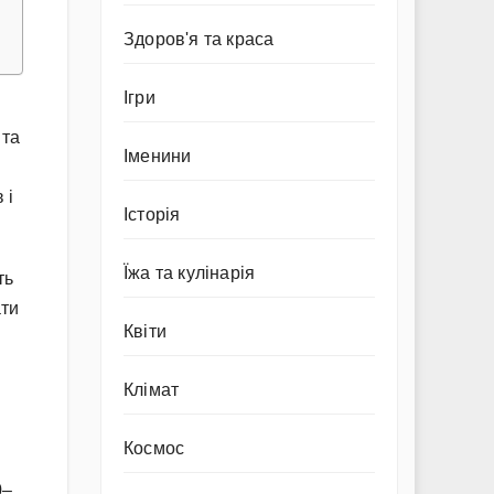
Здоров'я та краса
Ігри
 та
Іменини
 і
Історія
Їжа та кулінарія
ть
ати
Квіти
Клімат
Космос
0–