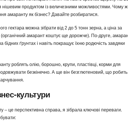
ться нішевим продуктом із величезними можливостями. Чому ж
я амаранту як бізнес? Давайте розбиратися.
го гектара можна зібрати від 2 до 5 тонн зерна, а ціна за
н (органічний амарант коштує ще дорожче). По-друге, амара
на бідних ґрунтах і навіть покращує їхню родючість завдяки
ранту роблять олію, борошно, крупи, пластівці, корми для
родовжувати безкінечно. А ще він безглютеновий, що робить
харчування.
знес-культури
 – це перспективна справа, я зібрала ключові переваги.
обувати: