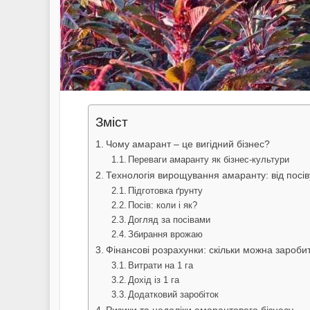
Зміст
Чому амарант – це вигідний бізнес?
Переваги амаранту як бізнес-культури
Технологія вирощування амаранту: від посі
Підготовка ґрунту
Посів: коли і як?
Догляд за посівами
Збирання врожаю
Фінансові розрахунки: скільки можна зароби
Витрати на 1 га
Дохід із 1 га
Додатковий заробіток