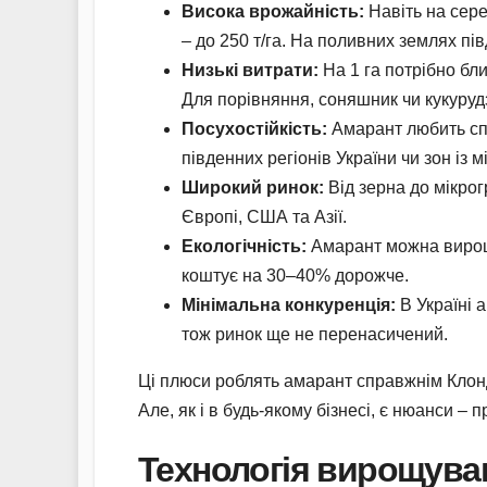
Висока врожайність:
Навіть на сере
– до 250 т/га. На поливних землях пів
Низькі витрати:
На 1 га потрібно бл
Для порівняння, соняшник чи кукуруд
Посухостійкість:
Амарант любить спе
південних регіонів України чи зон із 
Широкий ринок:
Від зерна до мікрог
Європі, США та Азії.
Екологічність:
Амарант можна вирощу
коштує на 30–40% дорожче.
Мінімальна конкуренція:
В Україні 
тож ринок ще не перенасичений.
Ці плюси роблять амарант справжнім Клонд
Але, як і в будь-якому бізнесі, є нюанси – 
Технологія вирощуван