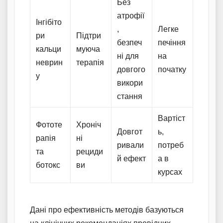
Без
атрофії
Інгібіто
,
Легке
ри
Підтри
безпеч
печіння
кальци
муюча
ні для
на
неврин
терапія
довгого
початку
у
викори
стання
Вартіст
Фототе
Хроніч
Довгот
ь,
рапія
ні
ривали
потреб
та
рециди
й ефект
а в
ботокс
ви
курсах
Дані про ефективність методів базуються