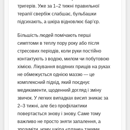
тригерів. Уже за 1–2 тижні правильної
терапії свербіж слабшає, бульбашки
підсихають, а шкіра відновлює бар’єр.
Більшість людей помічають перші
симптоми в теплу пору року або після
стресових періодів, коли руки постійно
контактують з водою, милом чи побутовою
хімією. Лікування водяних прищів на руках
не обмежується однією маззю — це
комплексний підхід, який поєднує
медикаменти, щоденний догляд і зміну
звичок. У легких випадках висип зникає за
2–3 тижні, але без профілактики
повертається знову і знову. Саме тому
важливо не просто зняти запалення, а
зрозуміти, чому шкіра «плаче» такими