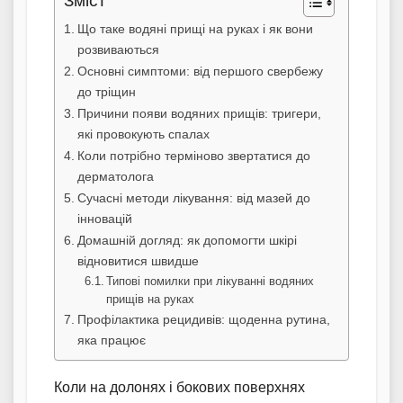
Зміст
Що таке водяні прищі на руках і як вони
розвиваються
Основні симптоми: від першого свербежу
до тріщин
Причини появи водяних прищів: тригери,
які провокують спалах
Коли потрібно терміново звертатися до
дерматолога
Сучасні методи лікування: від мазей до
інновацій
Домашній догляд: як допомогти шкірі
відновитися швидше
Типові помилки при лікуванні водяних
прищів на руках
Профілактика рецидивів: щоденна рутина,
яка працює
Коли на долонях і бокових поверхнях