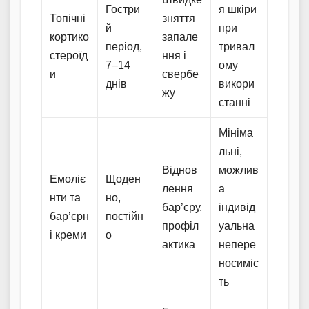
Гостри
я шкіри
Топічні
зняття
й
при
кортико
запале
період,
тривал
стероїд
ння і
7–14
ому
и
свербе
днів
викори
жу
станні
Мініма
льні,
Віднов
можлив
Емоліє
Щоден
лення
а
нти та
но,
бар’єру,
індивід
бар’єрн
постійн
профіл
уальна
і креми
о
актика
непере
носиміс
ть