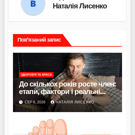
Наталія Лисенко
Пов’язаний запис
ЗДОРОВ'Я ТА КРАСА
До скількох років росте член:
етапи, фактори і реальні
терміни
СЕР 6, 2026
НАТАЛІЯ ЛИСЕНКО