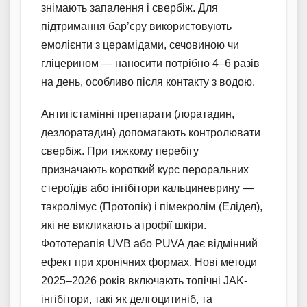
знімають запалення і свербіж. Для
підтримання бар’єру використовують
емолієнти з церамідами, сечовиною чи
гліцерином — наносити потрібно 4–6 разів
на день, особливо після контакту з водою.
Антигістамінні препарати (лоратадин,
дезлоратадин) допомагають контролювати
свербіж. При тяжкому перебігу
призначають короткий курс пероральних
стероїдів або інгібітори кальциневрину —
такролімус (Протопік) і пімекролім (Елідел),
які не викликають атрофії шкіри.
Фототерапія UVB або PUVA дає відмінний
ефект при хронічних формах. Нові методи
2025–2026 років включають топічні JAK-
інгібітори, такі як делгоцитиніб, та