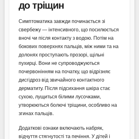
до тріщин
Симптоматика завжди починається зі
свербежу — інтенсивного, що посилюється
вночі чи після контакту з водою. Потім на
бокових поверхнях пальців, між ними та на
долонях проступають прозорі, щільні
пухирці. Вони не супроводжуються
почервонінням на початку, що відрізняє
дисгідроз від звичайного контактного
дерматиту. Після підсихання шкіра стає
сухою, лущиться білими лусочками,
утворюються болючі тріщини, особливо на
згинах пальців.
Додаткові ознаки включають набряк,
відчуття стягнутості та печіння. У дітей і