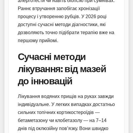
алерготести чи навіть біопсію при сумнівах.
Раннє втручання запобігає хронізації
процесу і утворенню рубців. У 2026 році
доступні сучасні методи діагностики, які
дозволяють точно підібрати терапію вже на
першому прийомі.
Сучасні методи
лікування: від мазей
до інновацій
Лікування водяних прищів на руках завжди
індивідуальне. У легких випадках достатньо
сильних топічних кортикостероїдів —
бетаметазону чи клобетазолу — на 7–14
днів під оклюзійну пов’язку. Вони швидко