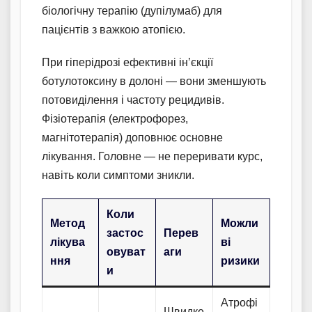
біологічну терапію (дупілумаб) для
пацієнтів з важкою атопією.
При гіперідрозі ефективні ін’єкції
ботулотоксину в долоні — вони зменшують
потовиділення і частоту рецидивів.
Фізіотерапія (електрофорез,
магнітотерапія) доповнює основне
лікування. Головне — не переривати курс,
навіть коли симптоми зникли.
Коли
Метод
Можли
застос
Перев
лікува
ві
овуват
аги
ння
ризики
и
Атрофі
Швидке