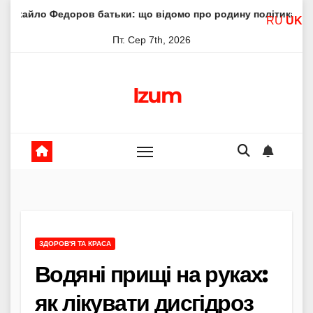
Skip
ров батьки: що відомо про родину політика
Молитва пр
RU
UK
to
Пт. Сер 7th, 2026
content
Izum
ЗДОРОВ'Я ТА КРАСА
Водяні прищі на руках:
як лікувати дисгідроз