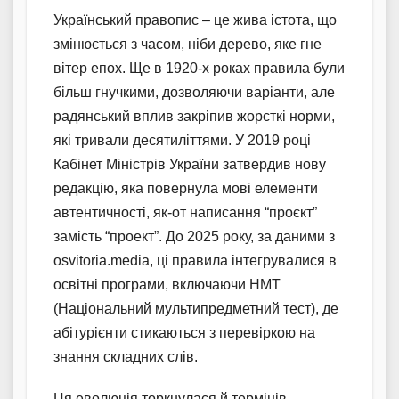
Український правопис – це жива істота, що
змінюється з часом, ніби дерево, яке гне
вітер епох. Ще в 1920-х роках правила були
більш гнучкими, дозволяючи варіанти, але
радянський вплив закріпив жорсткі норми,
які тривали десятиліттями. У 2019 році
Кабінет Міністрів України затвердив нову
редакцію, яка повернула мові елементи
автентичності, як-от написання “проєкт”
замість “проект”. До 2025 року, за даними з
osvitoria.media, ці правила інтегрувалися в
освітні програми, включаючи НМТ
(Національний мультипредметний тест), де
абітурієнти стикаються з перевіркою на
знання складних слів.
Ця еволюція торкнулася й термінів,