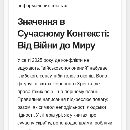
неформальних текстах.
Значення в
Сучасному Контексті:
Від Війни до Миру
У світі 2025 року, де конфлікти не
вщухають, “військовополонений” набуває
глибокого сенсу, ніби голос з окопів. Воно
фігурує в звітах Червоного Хреста, де
права таких осіб – на першому плані.
Правильне написання підкреслює повагу:
разом, як символ неподільності людської
гідності. У літературі, як у книгах про
сучасну Україну, воно додає драми, роблячи