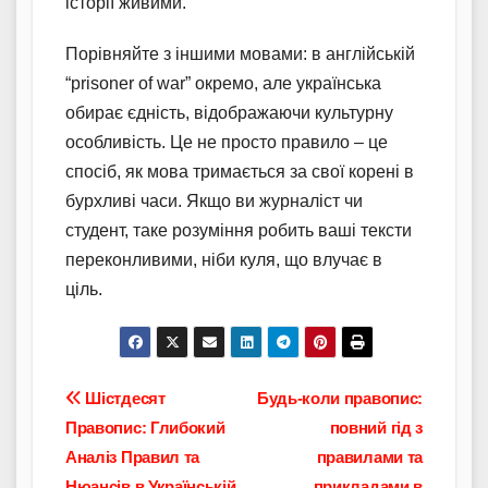
історії живими.
Порівняйте з іншими мовами: в англійській
“prisoner of war” окремо, але українська
обирає єдність, відображаючи культурну
особливість. Це не просто правило – це
спосіб, як мова тримається за свої корені в
бурхливі часи. Якщо ви журналіст чи
студент, таке розуміння робить ваші тексти
переконливими, ніби куля, що влучає в
ціль.
Навігація
Шістдесят
Будь-коли правопис:
Правопис: Глибокий
повний гід з
записів
Аналіз Правил та
правилами та
Нюансів в Українській
прикладами в