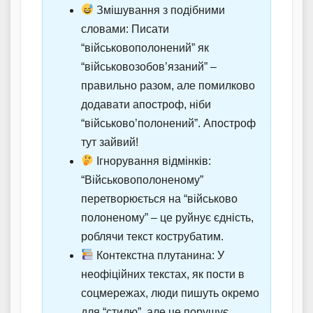
Змішування з подібними
словами: Писати
“військовополонений” як
“військовозобов’язаний” –
правильно разом, але помилково
додавати апостроф, ніби
“військово’полонений”. Апостроф
тут зайвий!
Ігнорування відмінків:
“Військовополоненому”
перетворюється на “військово
полоненому” – це руйнує єдність,
роблячи текст кострубатим.
Контекстна плутанина: У
неофіційних текстах, як пости в
соцмережах, люди пишуть окремо
для “стилю”, але це порушує