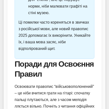
норми, ніби малювати графіті на
стіні музею.
Ці помилки часто кореняться в звичках
з російської мови, але новий правопис
2025 допомагає їх викорінити. Уникайте
їх, і ваша мова засяє, ніби
відполірований щит.
Поради для Освоєння
Правил
Освоювати правопис “військовополонений”
– це ніби вчитися грати на гітарі: спочатку
пальці плутаються, але з часом мелодія
ллється вільно. Почніть з читання офіційних