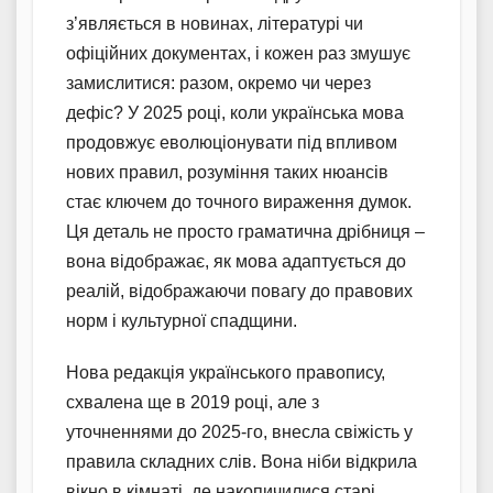
з’являється в новинах, літературі чи
офіційних документах, і кожен раз змушує
замислитися: разом, окремо чи через
дефіс? У 2025 році, коли українська мова
продовжує еволюціонувати під впливом
нових правил, розуміння таких нюансів
стає ключем до точного вираження думок.
Ця деталь не просто граматична дрібниця –
вона відображає, як мова адаптується до
реалій, відображаючи повагу до правових
норм і культурної спадщини.
Нова редакція українського правопису,
схвалена ще в 2019 році, але з
уточненнями до 2025-го, внесла свіжість у
правила складних слів. Вона ніби відкрила
вікно в кімнаті, де накопичилися старі