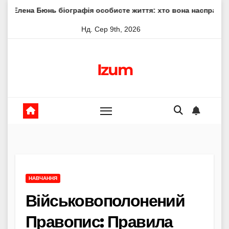
Skip
ь біографія особисте життя: хто вона насправді
Елена 
to
Нд. Сер 9th, 2026
content
Izum
НАВЧАННЯ
Військовополонений
Правопис: Правила