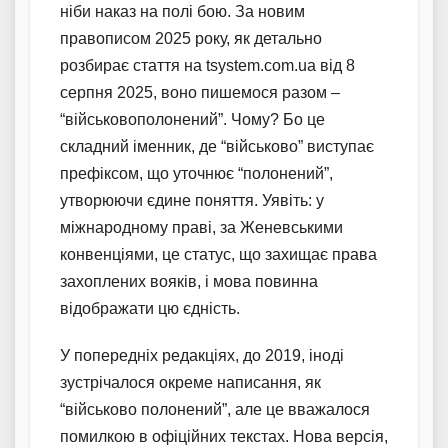
ніби наказ на полі бою. За новим
правописом 2025 року, як детально
розбирає стаття на tsystem.com.ua від 8
серпня 2025, воно пишемося разом –
“військовополонений”. Чому? Бо це
складний іменник, де “військово” виступає
префіксом, що уточнює “полонений”,
утворюючи єдине поняття. Уявіть: у
міжнародному праві, за Женевськими
конвенціями, це статус, що захищає права
захоплених вояків, і мова повинна
відображати цю єдність.
У попередніх редакціях, до 2019, іноді
зустрічалося окреме написання, як
“військово полонений”, але це вважалося
помилкою в офіційних текстах. Нова версія,