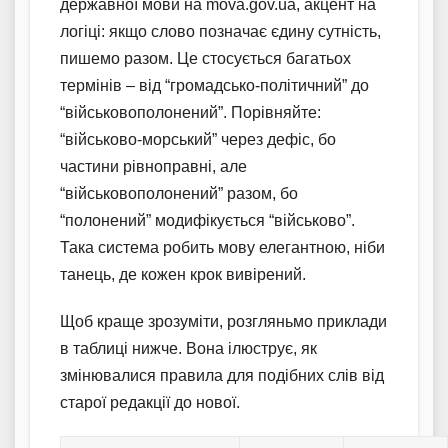
державної мови на mova.gov.ua, акцент на
логіці: якщо слово позначає єдину сутність,
пишемо разом. Це стосується багатьох
термінів – від “громадсько-політичний” до
“військовополонений”. Порівняйте:
“військово-морський” через дефіс, бо
частини рівноправні, але
“військовополонений” разом, бо
“полонений” модифікується “військово”.
Така система робить мову елегантною, ніби
танець, де кожен крок вивірений.
Щоб краще зрозуміти, розгляньмо приклади
в таблиці нижче. Вона ілюструє, як
змінювалися правила для подібних слів від
старої редакції до нової.