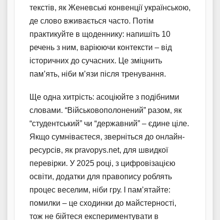
текстів, як Женевські конвенції українською,
де слово вживається часто. Потім
практикуйте в щоденнику: напишіть 10
речень з ним, варіюючи контексти – від
історичних до сучасних. Це зміцнить
пам’ять, ніби м’язи після тренування.
Ще одна хитрість: асоціюйте з подібними
словами. “Військовополонений” разом, як
“студентський” чи “державний” – єдине ціле.
Якщо сумніваєтеся, зверніться до онлайн-
ресурсів, як pravopys.net, для швидкої
перевірки. У 2025 році, з цифровізацією
освіти, додатки для правопису роблять
процес веселим, ніби гру. І пам’ятайте:
помилки – це сходинки до майстерності,
тож не бійтеся експериментувати в