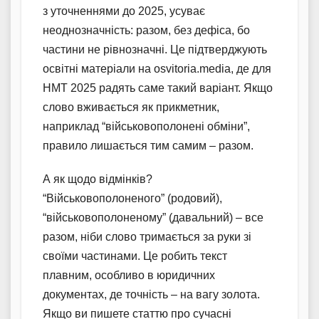
з уточненнями до 2025, усуває
неоднозначність: разом, без дефіса, бо
частини не рівнозначні. Це підтверджують
освітні матеріали на osvitoria.media, де для
НМТ 2025 радять саме такий варіант. Якщо
слово вживається як прикметник,
наприклад “військовополонені обміни”,
правило лишається тим самим – разом.
А як щодо відмінків?
“Військовополоненого” (родовий),
“військовополоненому” (давальний) – все
разом, ніби слово тримається за руки зі
своїми частинами. Це робить текст
плавним, особливо в юридичних
документах, де точність – на вагу золота.
Якщо ви пишете статтю про сучасні