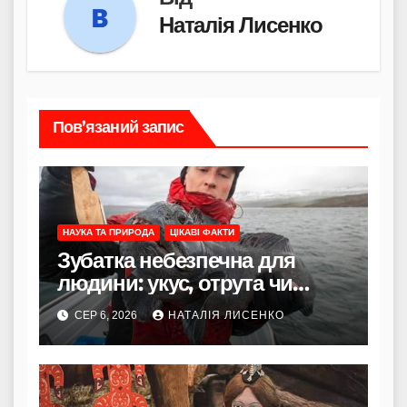
Наталія Лисенко
Пов’язаний запис
НАУКА ТА ПРИРОДА
ЦІКАВІ ФАКТИ
Зубатка небезпечна для
людини: укус, отрута чи
лише зовнішність
СЕР 6, 2026
НАТАЛІЯ ЛИСЕНКО