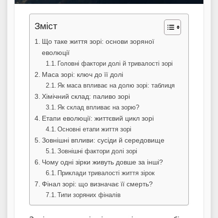
Зміст
Що таке життя зорі: основи зоряної
еволюції
Головні фактори долі й тривалості зорі
Маса зорі: ключ до її долі
Як маса впливає на долю зорі: таблиця
Хімічний склад: паливо зорі
Як склад впливає на зорю?
Етапи еволюції: життєвий цикл зорі
Основні етапи життя зорі
Зовнішні впливи: сусіди й середовище
Зовнішні фактори долі зорі
Чому одні зірки живуть довше за інші?
Приклади тривалості життя зірок
Фінал зорі: що визначає її смерть?
Типи зоряних фіналів