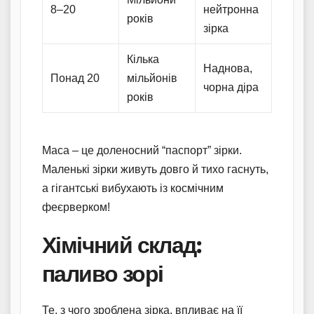
8–20
нейтронна
років
зірка
Кілька
Наднова,
Понад 20
мільйонів
чорна діра
років
Маса – це доленосний “паспорт” зірки.
Маленькі зірки живуть довго й тихо гаснуть,
а гігантські вибухають із космічним
феєрверком!
Хімічний склад:
паливо зорі
Те, з чого зроблена зірка, впливає на її