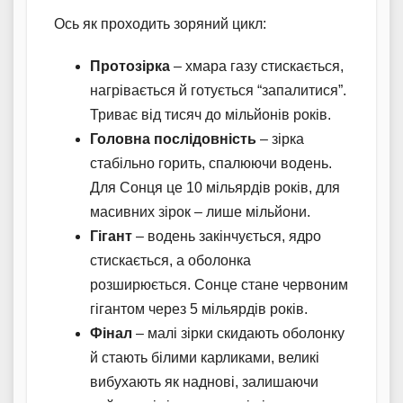
Ось як проходить зоряний цикл:
Протозірка
– хмара газу стискається,
нагрівається й готується “запалитися”.
Триває від тисяч до мільйонів років.
Головна послідовність
– зірка
стабільно горить, спалюючи водень.
Для Сонця це 10 мільярдів років, для
масивних зірок – лише мільйони.
Гігант
– водень закінчується, ядро
стискається, а оболонка
розширюється. Сонце стане червоним
гігантом через 5 мільярдів років.
Фінал
– малі зірки скидають оболонку
й стають білими карликами, великі
вибухають як наднові, залишаючи