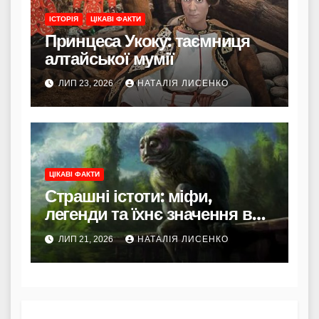
ІСТОРІЯ
ЦІКАВІ ФАКТИ
Принцеса Укоку: таємниця
алтайської мумії
ЛИП 23, 2026
НАТАЛІЯ ЛИСЕНКО
ЦІКАВІ ФАКТИ
Страшні істоти: міфи,
легенди та їхнє значення в
культурі
ЛИП 21, 2026
НАТАЛІЯ ЛИСЕНКО