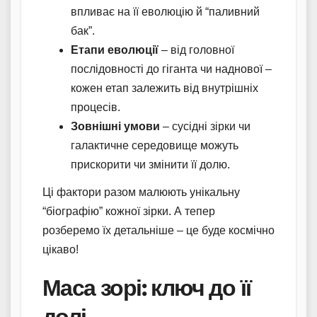
впливає на її еволюцію й “паливний
бак”.
Етапи еволюції
– від головної
послідовності до гіганта чи наднової –
кожен етап залежить від внутрішніх
процесів.
Зовнішні умови
– сусідні зірки чи
галактичне середовище можуть
прискорити чи змінити її долю.
Ці фактори разом малюють унікальну
“біографію” кожної зірки. А тепер
розберемо їх детальніше – це буде космічно
цікаво!
Маса зорі: ключ до її
долі