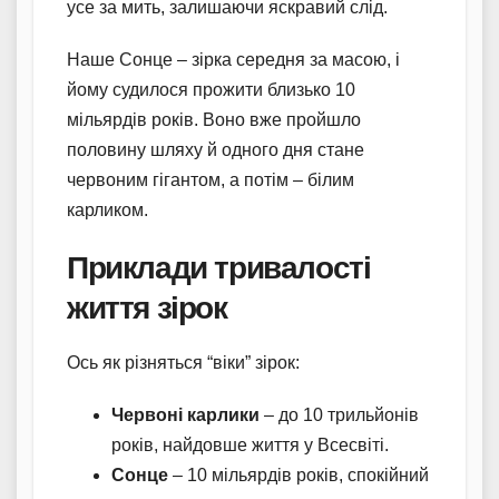
усе за мить, залишаючи яскравий слід.
Наше Сонце – зірка середня за масою, і
йому судилося прожити близько 10
мільярдів років. Воно вже пройшло
половину шляху й одного дня стане
червоним гігантом, а потім – білим
карликом.
Приклади тривалості
життя зірок
Ось як різняться “віки” зірок:
Червоні карлики
– до 10 трильйонів
років, найдовше життя у Всесвіті.
Сонце
– 10 мільярдів років, спокійний