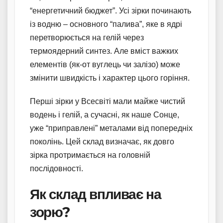
“енергетичний бюджет”. Усі зірки починають
із водню – основного “палива”, яке в ядрі
перетворюється на гелій через
термоядерний синтез. Але вміст важких
елементів (як-от вуглець чи залізо) може
змінити швидкість і характер цього горіння.
Перші зірки у Всесвіті мали майже чистий
водень і гелій, а сучасні, як наше Сонце,
уже “приправлені” металами від попередніх
поколінь. Цей склад визначає, як довго
зірка протримається на головній
послідовності.
Як склад впливає на
зорю?