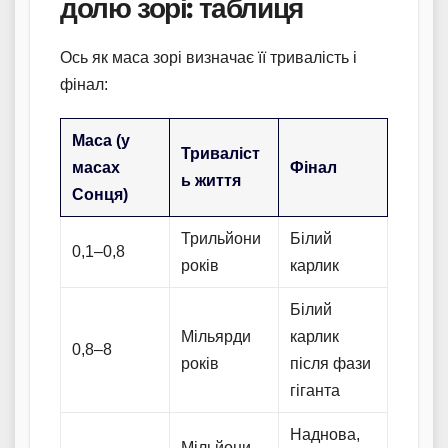
долю зорі: таблиця
Ось як маса зорі визначає її тривалість і
фінал:
Маса (у
Триваліст
масах
Фінал
ь життя
Сонця)
Трильйони
Білий
0,1–0,8
років
карлик
Білий
Мільярди
карлик
0,8–8
років
після фази
гіганта
Наднова,
Мільйони