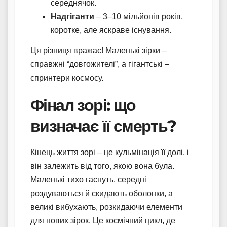
середнячок.
Надгіганти
– 3–10 мільйонів років,
коротке, але яскраве існування.
Ця різниця вражає! Маленькі зірки –
справжні “довгожителі”, а гігантські –
спринтери космосу.
Фінал зорі: що
визначає її смерть?
Кінець життя зорі – це кульмінація її долі, і
він залежить від того, якою вона була.
Маленькі тихо гаснуть, середні
роздуваються й скидають оболонки, а
великі вибухають, розкидаючи елементи
для нових зірок. Це космічний цикл, де