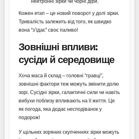
нейтронні зірки чи чорні діри.
Кожен етап – це новий поворот у долі зірки.
Тривалість залежить від того, як швидко
вона “з’їдає” своє паливо!
Зовнішні впливи:
сусіди й середовище
Хоча маса й склад – головні “гравці”,
зовнішні фактори теж можуть змінити долю
зорі. Сусідні зірки, галактичні сили чи навіть
вибухи поблизу впливають на її життя. Це
як погода, яка додає несподіванок у
подорож!
У щільних зоряних скупченнях зірки можуть