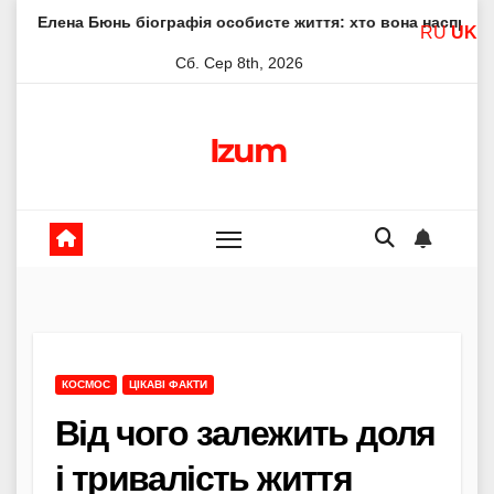
Skip
нь біографія особисте життя: хто вона насправді
Елена
RU
UK
to
Сб. Сер 8th, 2026
content
Izum
КОСМОС
ЦІКАВІ ФАКТИ
Від чого залежить доля
і тривалість життя