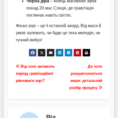
Чорна діра
– кінець масивних зірок
понад 20 мас Сонця, де гравітація
поглинає навіть світло.
Фінал зорі – це її останній акорд. Від маси й
умов залежить, чи буде це тиха мелодія, чи
гучний вибух!
Навігація
Від чого залежить
До чого
період гравітаційної
розщеплюються
записів
рівноваги зорі?
жири: детальний
розбір процесу
Від