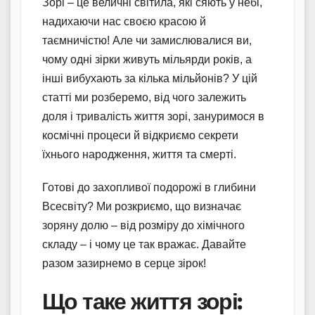
Зорі – це величні світила, які сяють у небі,
надихаючи нас своєю красою й
таємничістю! Але чи замислювалися ви,
чому одні зірки живуть мільярди років, а
інші вибухають за кілька мільйонів? У цій
статті ми розберемо, від чого залежить
доля і тривалість життя зорі, зануримося в
космічні процеси й відкриємо секрети
їхнього народження, життя та смерті.
Готові до захопливої подорожі в глибини
Всесвіту? Ми розкриємо, що визначає
зоряну долю – від розміру до хімічного
складу – і чому це так вражає. Давайте
разом зазирнемо в серце зірок!
Що таке життя зорі: