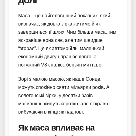
Маса – це найголовніший показник, який
визначає, як довго зірка житиме й як
завершиться її шлях. Чим більша маса, тим
яскравіше вона сяє, але тим швидше
“згорає”. Це як автомобіль: маленький
економний двигун працює довго, а
потужний V8 спалює бензин миттєво!
Зорі з малою масою, як наше Сонце,
можуть спокійно сяяти мільярди років. А
велетенські зірки, у десятки разів
масивніші, живуть коротко, але яскраво,
вибухаючи в кінці як наднові.
Як маса впливає на