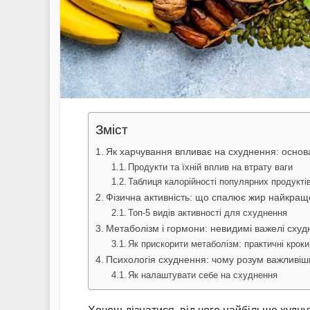
Зміст
Як харчування впливає на схуднення: основ
Продукти та їхній вплив на втрату ваги
Таблиця калорійності популярних продукті
Фізична активність: що спалює жир найкращ
Топ-5 видів активності для схуднення
Метаболізм і гормони: невидимі важелі сху
Як прискорити метаболізм: практичні кроки
Психологія схуднення: чому розум важливіши
Як налаштувати себе на схуднення