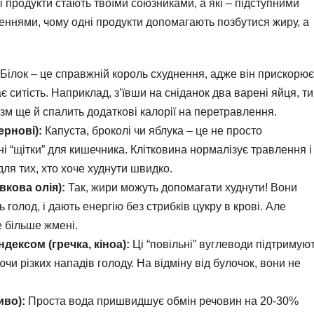
і продукти стають твоїми союзниками, а які – підступними
неннями, чому одні продукти допомагають позбутися жиру, а
Білок – це справжній король схуднення, адже він прискорює
 ситість. Наприклад, з’ївши на сніданок два варені яйця, ти
ізм ще й спалить додаткові калорії на перетравлення.
ернові):
Капуста, броколі чи яблука – це не просто
ні “щітки” для кишечника. Клітковина нормалізує травлення і
ля тих, хто хоче худнути швидко.
вкова олія):
Так, жири можуть допомагати худнути! Вони
 голод, і дають енергію без стрибків цукру в крові. Але
е більше жмені.
дексом (гречка, кіноа):
Ці “повільні” вуглеводи підтримую
ючи різких нападів голоду. На відміну від булочок, вони не
иво):
Проста вода пришвидшує обмін речовин на 20-30%