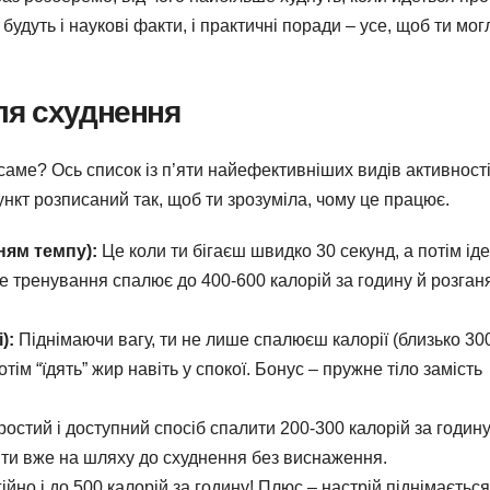
будуть і наукові факти, і практичні поради – усе, щоб ти мог
для схуднення
саме? Ось список із п’яти найефективніших видів активності
нкт розписаний так, щоб ти зрозуміла, чому це працює.
нням темпу):
Це коли ти бігаєш швидко 30 секунд, а потім ід
аке тренування спалює до 400-600 калорій за годину й розган
):
Піднімаючи вагу, ти не лише спалюєш калорії (близько 30
потім “їдять” жир навіть у спокої. Бонус – пружне тіло замість
остий і доступний спосіб спалити 200-300 калорій за годину
, ти вже на шляху до схуднення без виснаження.
йно і до 500 калорій за годину! Плюс – настрій піднімається