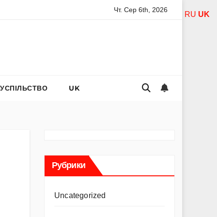
Чт. Сер 6th, 2026
ель Асанті: від порнозірки до співачки з хітами на радіо
RU
UK
СУСПІЛЬСТВО
UK
Рубрики
Uncategorized