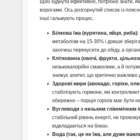
Щоб худнути ефективно, потрібно знати, як
ворогами. Ось розгорнутий список із пояс
інші гальмують процес.
Білкова їжа (курятина, яйця, риба):
метаболізм на 15-30% і довше зберігає
захочеш перекусити до обіду, а орган
Клітковина (овочі, фрукти, цільноз
низькокалорійні смаколики, а й потуж
знижує апетит, що критично важливо д
Здорові жири (авокадо, горіхи, оли
стабілізують гормони, які контролюють
обережно – порція горіхів має бути н
Вуглеводи з низьким глікемічним ін
стабільний рівень енергії, не провоку
відкладаються на боках.
Вода (так, це не їжа, але дуже важл