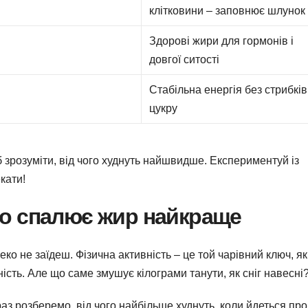
клітковини – заповнює шлунок
Здорові жири для гормонів і
довгої ситості
Стабільна енергія без стрибків
цукру
 зрозуміти, від чого худнуть найшвидше. Експериментуй із
кати!
що спалює жир найкраще
еко не заїдеш. Фізична активність – це той чарівний ключ, я
сть. Але що саме змушує кілограми танути, як сніг навесні
раз розберемо, від чого найбільше худнуть, коли йдеться про