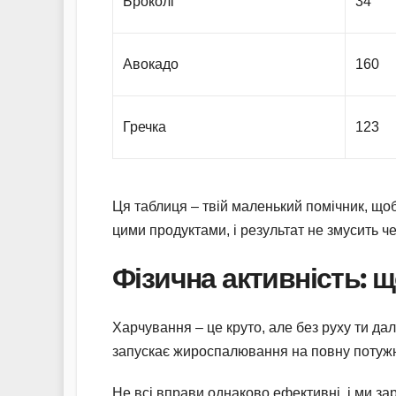
Броколі
34
Авокадо
160
Гречка
123
Ця таблиця – твій маленький помічник, щоб
цими продуктами, і результат не змусить че
Фізична активність: 
Харчування – це круто, але без руху ти дал
запускає жироспалювання на повну потужні
Не всі вправи однаково ефективні, і ми за