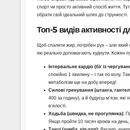
спорт чи просто активний спосіб життя. Тут 
обрати свій ідеальний шлях до стрункості.
Топ-5 видів активності 
Щоб спалити жир, потрібен рух – але який 
які реально допомагають худнути. Кожен пу
Інтервальне кардіо (біг із чергува
спокійно 1 хвилину – і так по колу. Т
метаболізм ще на добу вперед!
Силові тренування (штанга, гантелі
400 за годину), а й будуєш м’язи, які 
в’ялості.
Ходьба (швидка, не прогулянка):
Пр
Якщо пройти 10 тисяч кроків на день
Танці (зумба, хіп-хоп):
Весело, енергі