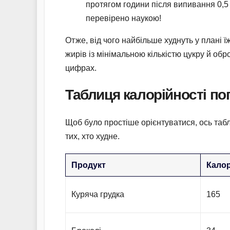
протягом години після випивання 0,5
перевірено наукою!
Отже, від чого найбільше худнуть у плані ї
жирів із мінімальною кількістю цукру й об
цифрах.
Таблиця калорійності по
Щоб було простіше орієнтуватися, ось табл
тих, хто худне.
Продукт
Калорі
Куряча грудка
165