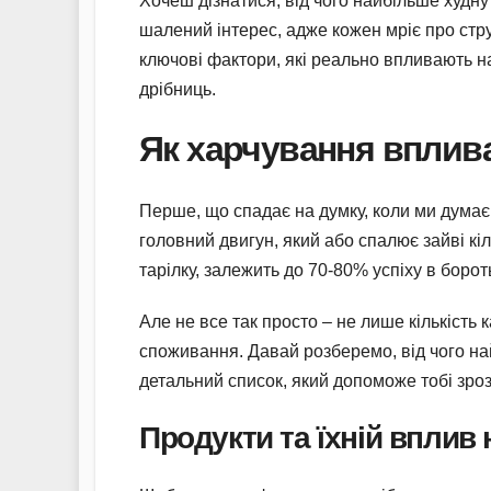
Хочеш дізнатися, від чого найбільше худн
шалений інтерес, адже кожен мріє про стру
ключові фактори, які реально впливають на 
дрібниць.
Як харчування вплива
Перше, що спадає на думку, коли ми думаєм
головний двигун, який або спалює зайві кіл
тарілку, залежить до 70-80% успіху в борот
Але не все так просто – не лише кількість ка
споживання. Давай розберемо, від чого най
детальний список, який допоможе тобі зроз
Продукти та їхній вплив 