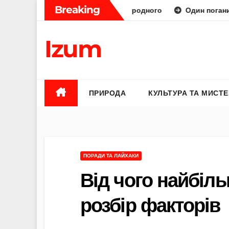
Skip
Breaking
аторний діамант від природного
Один поганий відгук — і
to
content
Izum
ПРИРОДА
КУЛЬТУРА ТА МИСТ
ПОРАДИ ТА ЛАЙХАКИ
Від чого найбіл
розбір факторів