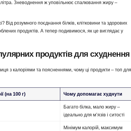
 літра. Зневоднення ж уповільнює спалювання жиру –
жі? Від розумного поєднання білків, клітковини та здорових
роблених продуктів. А тепер подивимося, як це виглядає у
пулярних продуктів для схуднення
иця з калоріями та поясненнями, чому ці продукти – топ дл
ї (на 100 г)
Чому допомагає худнути
Багато білка, мало жиру –
ідеально для м’язів і ситості
Мінімум калорій, максимум