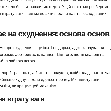
уть люди по всьому світу? Тема схуднення завжди викликає
нке тіло без виснажливих жертв. У цій статті ми розберемо 
втрату ваги – від їжі до активності й навіть несподіваних
є на схуднення: основа основ
о про схуднення, – це їжа. І не дарма, адже харчування – ц
ограми, або тримає їх на місці. Від того, що ти кладеш на
ьбі із зайвою вагою.
лорій грає роль, а й якість продуктів, їхній склад і навіть ча
більше худнуть, коли йдеться про їжу. Ми підготували
уміти, як працює цей механізм.
на втрату ваги