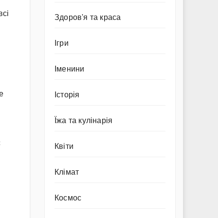
всі
Здоров'я та краса
Ігри
Іменини
е
Історія
Їжа та кулінарія
с
Квіти
Клімат
Космос