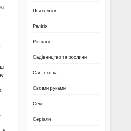
ла
Психологія
Релігія
Розваги
,
Садівництво та рослини
еш
Сантехніка
яє
Своїми руками
0-
Секс
.
Серіали
, а