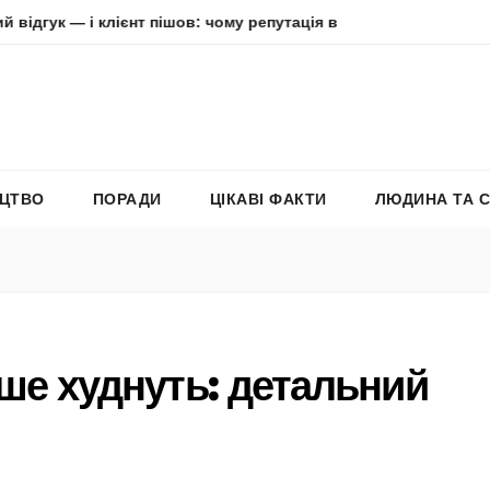
 клієнт пішов: чому репутація в інтернеті вирішує все
Ад
ЕЦТВО
ПОРАДИ
ЦІКАВІ ФАКТИ
ЛЮДИНА ТА 
ьше худнуть: детальний