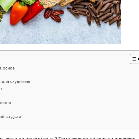
а основ
в для схуднення
е
днення
й за дієти