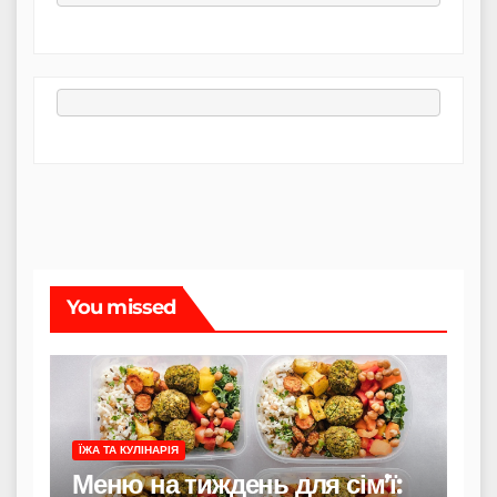
You missed
ЇЖА ТА КУЛІНАРІЯ
Меню на тиждень для сім’ї: