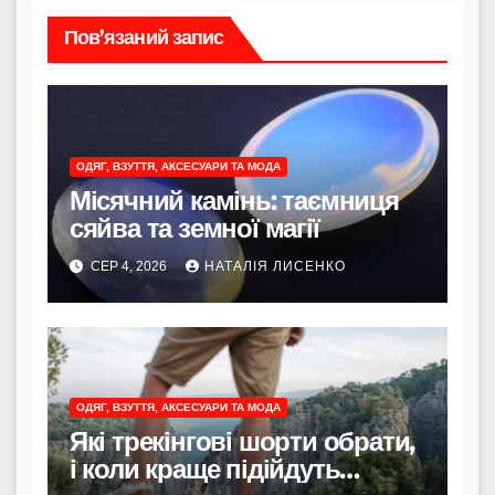
Пов’язаний запис
ОДЯГ, ВЗУТТЯ, АКСЕСУАРИ ТА МОДА
Місячний камінь: таємниця
сяйва та земної магії
СЕР 4, 2026
НАТАЛІЯ ЛИСЕНКО
ОДЯГ, ВЗУТТЯ, АКСЕСУАРИ ТА МОДА
Які трекінгові шорти обрати,
і коли краще підійдуть