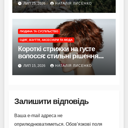
трекінгові штани?
ЛИП 25, 2026
НАТАЛІЯ ЛИСЕНКО
ЛЮДИНА ТА СУСПІЛЬСТВО
ОДЯГ, ВЗУТТЯ, АКСЕСУАРИ ТА МОДА
Короткі стрижки на густе
волосся: стильні рішення
для легкості та об’єму
ЛИП 15, 2026
НАТАЛІЯ ЛИСЕНКО
Залишити відповідь
Ваша e-mail адреса не
оприлюднюватиметься.
Обов’язкові поля