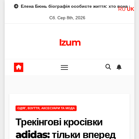
Skip
ена Бюнь біографія особисте життя: хто вона насправді
RU
UK
to
Сб. Сер 8th, 2026
content
Izum
ОДЯГ, ВЗУТТЯ, АКСЕСУАРИ ТА МОДА
Трекінгові кросівки
adidas: тільки вперед