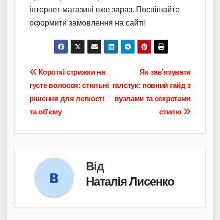
інтернет-магазині вже зараз. Поспішайте
оформити замовлення на сайті!
Навігація
Короткі стрижки на
Як зав’язувати
густе волосся: стильні
галстук: повний гайд з
записів
рішення для легкості
вузлами та секретами
та об’єму
стилю
Від
Наталія Лисенко