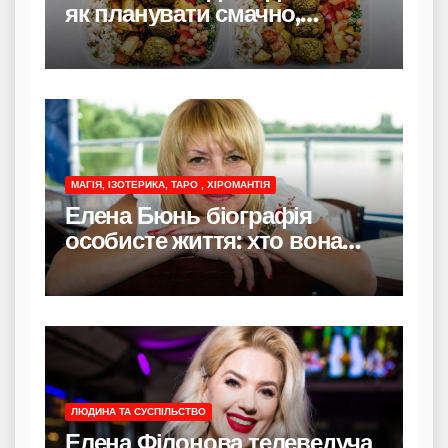
як планувати смачно,
економно і без стресу
МАГІЯ, ІЗОТЕРИКА, ТАРО , ХІРОМАНТІЯ
Елена Бюнь біографія
особисте життя: хто вона
насправді
ЛЮДИНА ТА СУСПІЛЬСТВО
Елена Філонова телеведуча