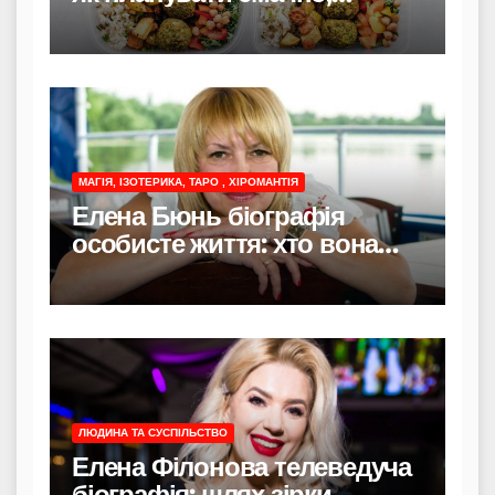
економно і без стресу
МАГІЯ, ІЗОТЕРИКА, ТАРО , ХІРОМАНТІЯ
Елена Бюнь біографія
особисте життя: хто вона
насправді
ЛЮДИНА ТА СУСПІЛЬСТВО
Елена Філонова телеведуча
біографія: шлях зірки