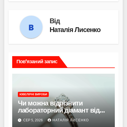
Від
Наталія Лисенко
Пов’язаний запис
ЮВЕЛІРНІ ВИРОБИ
Чи можна відрізнити
лабораторний діамант від
природного
СЕР 5, 2026
НАТАЛІЯ ЛИСЕНКО