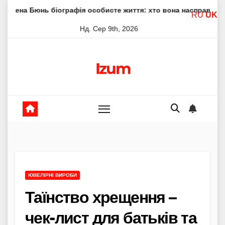
Skip
 біографія особисте життя: хто вона насправді
Елена Фі
RU
UK
to
Нд. Сер 9th, 2026
content
Izum
ЮВЕЛІРНІ ВИРОБИ
Таїнство хрещення –
чек-лист для батьків та