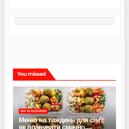
You missed
ЇЖА ТА КУЛІНАРІЯ
Меню на тиждень для сім’ї:
як планувати смачно,