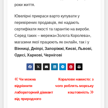
роки життя.
Ювелірні прикраси варто купувати у
перевірених продавців, які надають
сертифікати якості та гарантію на вироби.
Серед таких – мережа«Золота Королева»,
магазини якої працюють як онлайн, так і у
Вінниці, Дніпрі, Запоріжжі, Києві, Львові,
Одесі, Харкові, Чернігові
Навігація
Чи можна
Коралове намисто: з
відрізнити
чого роблять морську
записів
лабораторний діамант
коштовність
від природного