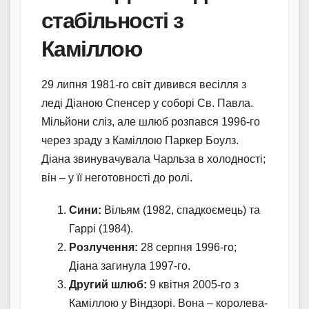
стабільності з
Каміллою
29 липня 1981-го світ дивився весілля з
леді Діаною Спенсер у соборі Св. Павла.
Мільйони сліз, але шлюб розпався 1996-го
через зраду з Каміллою Паркер Боулз.
Діана звинувачувала Чарльза в холодності;
він – у її неготовності до ролі.
Сини:
Вільям (1982, спадкоємець) та
Гаррі (1984).
Розлучення:
28 серпня 1996-го;
Діана загинула 1997-го.
Другий шлюб:
9 квітня 2005-го з
Каміллою у Віндзорі. Вона – королева-