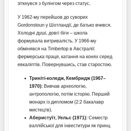
зіткнувся з булінгом через статус.
У 1962-му перейшов до суворих
Gordonstoun у Шотландії, де батько вчився.
Холодні душі, довгі біги – школа
формувала витривалість. У 1966-му
обмінявся на Timbertop в Австралії:
фермерська праця, катання на конях серед
евкаліптів. Повернувшись, став старостою.
Триніті-коледж, Кембридж (1967–
1970):
Вивчав археологію,
антропологію, потім історію. Перший
монарх із дипломом (2:2 бакалавр
мистецтв).
Аберистуїт, Уельс (1971):
Семестр
валлійської для інвеститури як принц