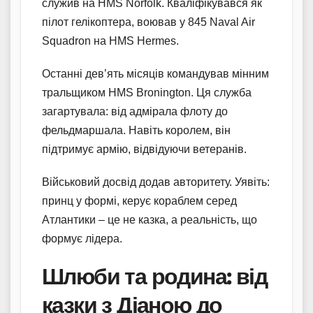
служив на HMS Norfolk. Кваліфікувався як
пілот гелікоптера, воював у 845 Naval Air
Squadron на HMS Hermes.
Останні дев’ять місяців командував мінним
тральщиком HMS Bronington. Ця служба
загартувала: від адмірала флоту до
фельдмаршала. Навіть королем, він
підтримує армію, відвідуючи ветеранів.
Військовий досвід додав авторитету. Уявіть:
принц у формі, керує кораблем серед
Атлантики – це не казка, а реальність, що
формує лідера.
Шлюби та родина: від
казки з Діаною до