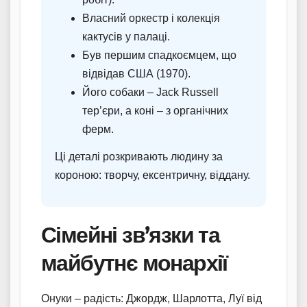
Власний оркестр і колекція
кактусів у палаці.
Був першим спадкоємцем, що
відвідав США (1970).
Його собаки – Jack Russell
тер’єри, а коні – з органічних
ферм.
Ці деталі розкривають людину за
короною: творчу, ексентричну, віддану.
Сімейні зв’язки та
майбутнє монархії
Онуки – радість: Джордж, Шарлотта, Луї від