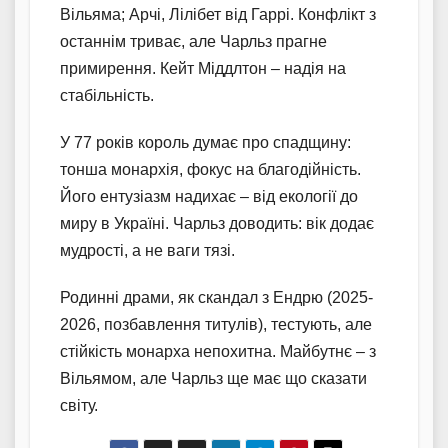
Вільяма; Арчі, Лілібет від Гаррі. Конфлікт з
останнім триває, але Чарльз прагне
примирення. Кейт Міддлтон – надія на
стабільність.
У 77 років король думає про спадщину:
тонша монархія, фокус на благодійність.
Його ентузіазм надихає – від екології до
миру в Україні. Чарльз доводить: вік додає
мудрості, а не ваги тязі.
Родинні драми, як скандал з Ендрю (2025-
2026, позбавлення титулів), тестують, але
стійкість монарха непохитна. Майбутнє – з
Вільямом, але Чарльз ще має що сказати
світу.