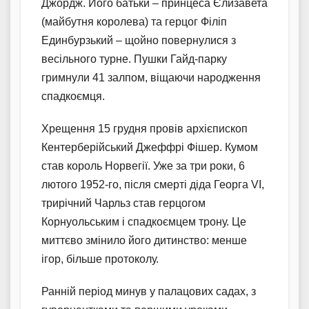
Джордж. Його батьки – принцеса Єлизавета
(майбутня королева) та герцог Філіп
Единбурзький – щойно повернулися з
весільного турне. Пушки Гайд-парку
гримнули 41 залпом, віщаючи народження
спадкоємця.
Хрещення 15 грудня провів архієпископ
Кентерберійський Джеффрі Фішер. Кумом
став король Норвегії. Уже за три роки, 6
лютого 1952-го, після смерті діда Георга VI,
трирічний Чарльз став герцогом
Корнуольським і спадкоємцем трону. Це
миттєво змінило його дитинство: менше
ігор, більше протоколу.
Ранній період минув у палацових садах, з