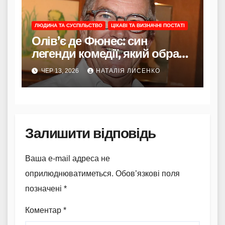
ЛЮДИНА ТА СУСПІЛЬСТВО
ЦІКАВІ ТА ВИЗНАЧНІ ПОСТАТІ
Олів’є де Фюнес: син
легенди комедії, який обрав
небо замість софітів
ЧЕР 13, 2026
НАТАЛІЯ ЛИСЕНКО
Залишити відповідь
Ваша e-mail адреса не
оприлюднюватиметься.
Обов’язкові поля
позначені
*
Коментар
*