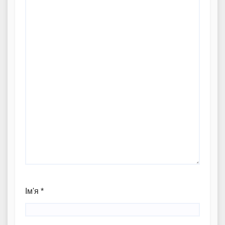
Ім'я
*