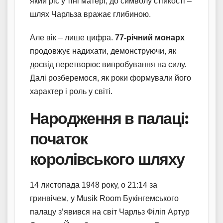
який ріс у тіні матері, до символу стійкості –
шлях Чарльза вражає глибиною.
Але вік – лише цифра.
77-річний монарх
продовжує надихати, демонструючи, як
досвід перетворює випробування на силу.
Далі розберемося, як роки формували його
характер і роль у світі.
Народження в палаці:
початок
королівського шляху
14 листопада 1948 року, о 21:14 за
гринвічем, у Musik Room Букінгемського
палацу з’явився на світ Чарльз Філіп Артур