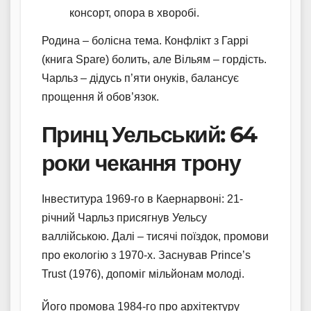
консорт, опора в хворобі.
Родина – болісна тема. Конфлікт з Гаррі
(книга Spare) болить, але Вільям – гордість.
Чарльз – дідусь п’яти онуків, балансує
прощення й обов’язок.
Принц Уельський: 64
роки чекання трону
Інвеститура 1969-го в Каернарвоні: 21-
річний Чарльз присягнув Уельсу
валлійською. Далі – тисячі поїздок, промови
про екологію з 1970-х. Заснував Prince’s
Trust (1976), допоміг мільйонам молоді.
Його промова 1984-го про архітектуру