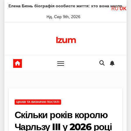
Skip
ь біографія особисте життя: хто вона насправді
Елена 
RU
UK
to
Нд. Сер 9th, 2026
content
Izum
ЦІКАВІ ТА ВИЗНАЧНІ ПОСТАТІ
Скільки років королю
Чарльзу III у 2026 році