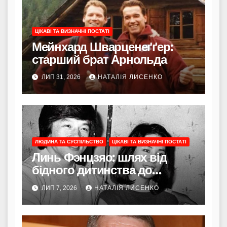
ЦІКАВІ ТА ВИЗНАЧНІ ПОСТАТІ
Мейнхард Шварценеґґер:
старший брат Арнольда
ЛИП 31, 2026
НАТАЛІЯ ЛИСЕНКО
ЛЮДИНА ТА СУСПІЛЬСТВО
ЦІКАВІ ТА ВИЗНАЧНІ ПОСТАТІ
Линь Фэнцзяо: шлях від
бідного дитинства до
легенди тайванського кіно та
ЛИП 7, 2026
НАТАЛІЯ ЛИСЕНКО
тихої опори для Джеки Чана