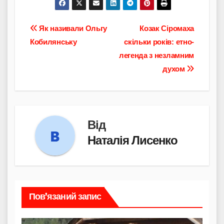
Навігація
Як називали Ольгу
Козак Сіромаха
Кобилянську
скільки років: етно-
записів
легенда з незламним
духом
Від
Наталія Лисенко
Пов’язаний запис