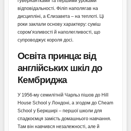
гувернантками та першими уроками
відповідальності. Філіп наполягав на
дисципліні, а Єлизавета – на теплоті. Ці
роки заклали основу характеру: суміш
сором’язливості й наполегливості, що
супроводжує короля досі.
Освіта принца: від
англійських шкіл до
Кембриджа
У 1956-му семилітній Чарльз пішов до Hill
House School у Лондоні, а згодом до Cheam
School у Беркширі – першої школи для
спадкоємця замість домашнього навчання.
Там він навчився незалежності, але й