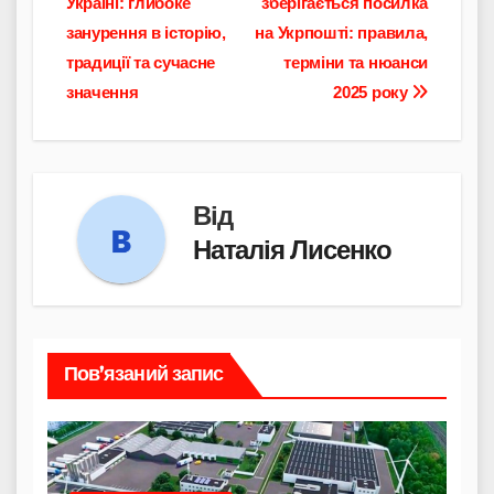
Україні: глибоке
зберігається посилка
записів
занурення в історію,
на Укрпошті: правила,
традиції та сучасне
терміни та нюанси
значення
2025 року
Від
Наталія Лисенко
Пов’язаний запис