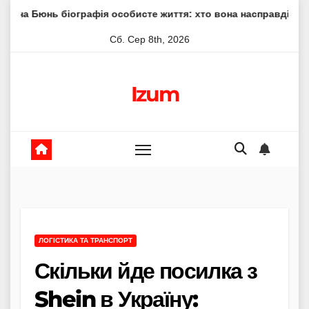
Skip
іографія особисте життя: хто вона насправді
Елена Філо
to
Сб. Сер 8th, 2026
content
Izum
ЛОГІСТИКА ТА ТРАНСПОРТ
Скільки йде посилка з
Shein в Україну: