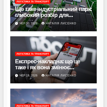
ЛОГІСТИКА ТА ТРАНСПОРТ
Що таке індустріальний парк:
глибокий розбір для
підприємців, інвесторів та
ЧЕР 30, 2026
НАТАЛІЯ ЛИСЕНКО
громад
ЛОГІСТИКА ТА ТРАНСПОРТ
Експрес-накладна: що це
таке і як вона змінює
доставку в Україні
ЧЕР 19, 2026
НАТАЛІЯ ЛИСЕНКО
ЛОГІСТИКА ТА ТРАНСПОРТ