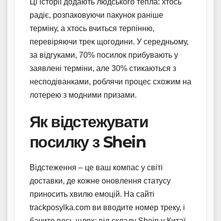
Ці історії додають людського тепла: хтось
радіє, розпаковуючи пакунок раніше
терміну, а хтось вчиться терпінню,
перевіряючи трек щогодини. У середньому,
за відгуками, 70% посилок прибувають у
заявлені терміни, але 30% стикаються з
несподіванками, роблячи процес схожим на
лотерею з модними призами.
Як відстежувати
посилку з Shein
Відстеження – це ваш компас у світі
доставки, де кожне оновлення статусу
приносить хвилю емоцій. На сайті
trackposylka.com ви вводите номер треку, і
бачите весь шлях: від складу Shein у Китаї