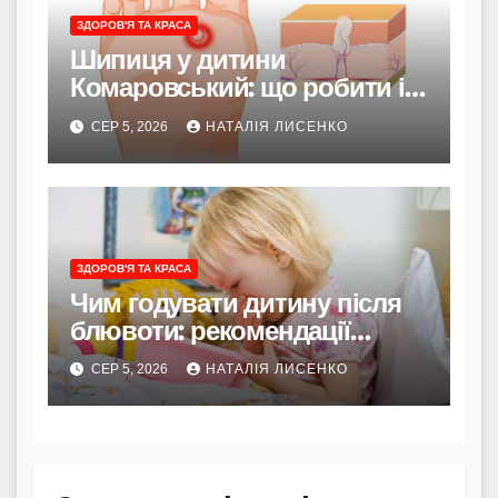
ЗДОРОВ'Я ТА КРАСА
Шипиця у дитини
Комаровський: що робити і
коли турбуватися
СЕР 5, 2026
НАТАЛІЯ ЛИСЕНКО
ЗДОРОВ'Я ТА КРАСА
Чим годувати дитину після
блювоти: рекомендації
Комаровського
СЕР 5, 2026
НАТАЛІЯ ЛИСЕНКО