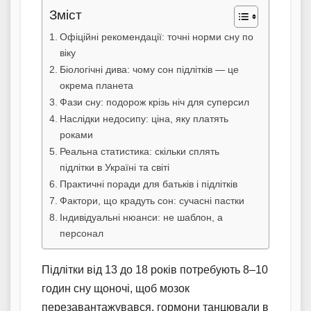
Зміст
Офіційні рекомендації: точні норми сну по
віку
Біологічні дива: чому сон підлітків — це
окрема планета
Фази сну: подорож крізь ніч для суперсил
Наслідки недосипу: ціна, яку платять
роками
Реальна статистика: скільки сплять
підлітки в Україні та світі
Практичні поради для батьків і підлітків
Фактори, що крадуть сон: сучасні пастки
Індивідуальні нюанси: не шаблон, а
персонал
Підлітки від 13 до 18 років потребують 8–10
годин сну щоночі, щоб мозок
перезавантажувався, гормони танцювали в