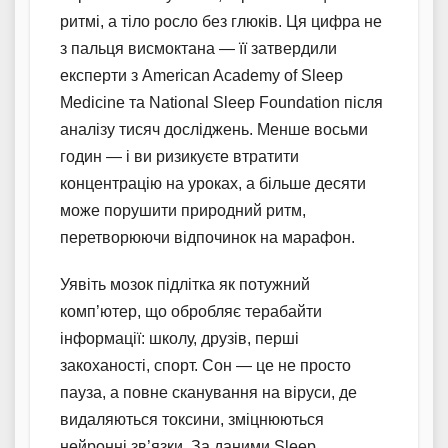
ритмі, а тіло росло без глюків. Ця цифра не
з пальця висмоктана — її затвердили
експерти з American Academy of Sleep
Medicine та National Sleep Foundation після
аналізу тисяч досліджень. Менше восьми
годин — і ви ризикуєте втратити
концентрацію на уроках, а більше десяти
може порушити природний ритм,
перетворюючи відпочинок на марафон.
Уявіть мозок підлітка як потужний
комп’ютер, що обробляє терабайти
інформації: школу, друзів, перші
закоханості, спорт. Сон — це не просто
пауза, а повне сканування на віруси, де
видаляються токсини, зміцнюються
нейронні зв’язки. За даними Sleep