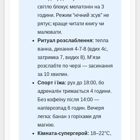
світло блокує мелатонін на 3
години. Режим “нічний зсув” не
рятує; краще читати книгу чи
малювати.
Ритуал розслаблення:
тепла
ванна, дихання 4-7-8 (вдих 4с,
затримка 7, видих 8). М’язи
розслабте по черзі — засинання
за 10 хвилин.
Спорт і їжа:
рух до 18:00, бо
адреналін тримається 4 години.
Без кофеїну після 14:00 —
напіврозпад 6 годин. Вечеря
легка: банан з горіхами для
магнію.
Кімната-супергерой:
18–22°C,