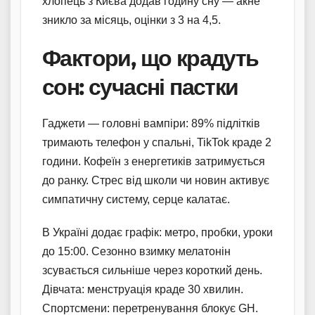
хлопець з Києва додав годину сну — акне
зникло за місяць, оцінки з 3 на 4,5.
Фактори, що крадуть
сон: сучасні пастки
Гаджети — головні вампіри: 89% підлітків
тримають телефон у спальні, TikTok краде 2
години. Кофеїн з енергетиків затримується
до ранку. Стрес від школи чи новин активує
симпатичну систему, серце калатає.
В Україні додає графік: метро, пробки, уроки
до 15:00. Сезонно взимку мелатонін
зсувається сильніше через короткий день.
Дівчата: менструація краде 30 хвилин.
Спортсмени: перетренування блокує GH.