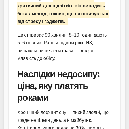
критичний для підлітків: він виводить
бета-амілоїд, токсин, що накопичується
від стресу і гаджетів.
Цикл триває 90 хвилин; 8–10 годин дають
5–6 повних. Ранній підйом ріже N3,
лишаючи лише легкі фази — звідси
млявість до обіду.
Наслідки недосипу:
ціна, яку платять
роками
Хронічний дефіцит сну — тихий злодій, що
краде не тільки день, а й майбутнє.
Когнітивно: увага падає на 30%, пам’ять