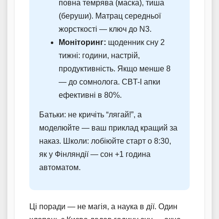
повна темрява (маска), тиша
(беруши). Матрац середньої
жорсткості — ключ до N3.
Моніторинг:
щоденник сну 2
тижні: години, настрій,
продуктивність. Якщо менше 8
— до сомнолога. CBT-I апки
ефективні в 80%.
Батьки: не кричіть “лягай!”, а
моделюйте — ваш приклад кращий за
наказ. Школи: лобіюйте старт о 8:30,
як у Фінляндії — сон +1 година
автоматом.
Ці поради — не магія, а наука в дії. Один