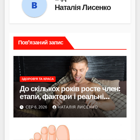
Наталія Лисенко
Пов’язаний запис
ЗДОРОВ'Я ТА КРАСА
До скількох років росте член:
етапи, фактори і реальні
терміни
СЕР 6, 2026
НАТАЛІЯ ЛИСЕНКО