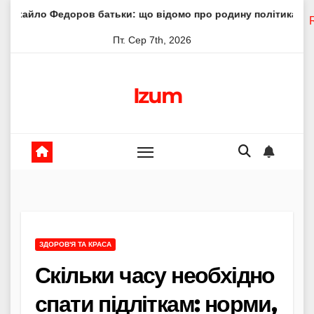
Skip
едоров батьки: що відомо про родину політика
Молитва
to
Пт. Сер 7th, 2026
content
Izum
ЗДОРОВ'Я ТА КРАСА
Скільки часу необхідно
спати підліткам: норми,