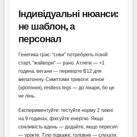
Індивідуальні нюанси:
не шаблон, а
персонал
Генетика грає: “сови” потребують пізній
старт, “жайвори” — рано. Атлети — +1
година, вегани — перевірте B12 для
мелатоніну. Симптоми тривоги: апное
(хропіння), restless legs — до лікаря, бо це
не лінь.
Експериментуйте: тестуйте норму 2 тижні
на 9 годинах, фіксуйте енергію. Якщо
сонливість вдень — додайте, якщо пересип
— уріжте. Тіло підкаже, головне — слухати.