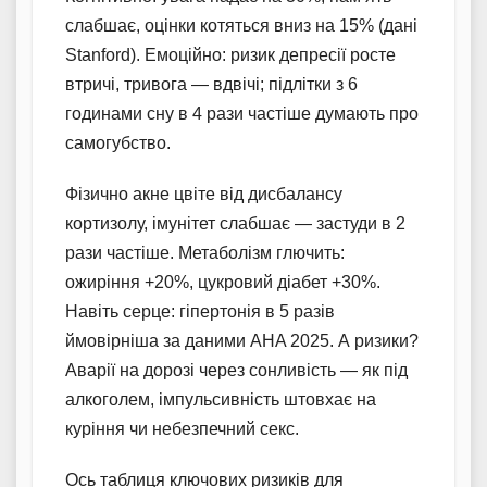
слабшає, оцінки котяться вниз на 15% (дані
Stanford). Емоційно: ризик депресії росте
втричі, тривога — вдвічі; підлітки з 6
годинами сну в 4 рази частіше думають про
самогубство.
Фізично акне цвіте від дисбалансу
кортизолу, імунітет слабшає — застуди в 2
рази частіше. Метаболізм глючить:
ожиріння +20%, цукровий діабет +30%.
Навіть серце: гіпертонія в 5 разів
ймовірніша за даними AHA 2025. А ризики?
Аварії на дорозі через сонливість — як під
алкоголем, імпульсивність штовхає на
куріння чи небезпечний секс.
Ось таблиця ключових ризиків для