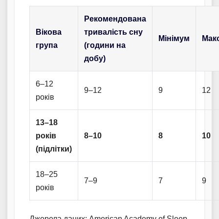
Рекомендована
Вікова
тривалість сну
Мінімум
Мак
група
(години на
добу)
6–12
9–12
9
12
років
13–18
років
8–10
8
10
(підлітки)
18–25
7–9
7
9
років
Джерела даних: American Academy of Sleep