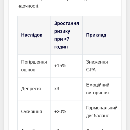
наочності.
Зростання
ризику
Наслідок
Приклад
при <7
годин
Погіршення
Зниження
+15%
оцінок
GPA
Емоційний
Депресія
x3
вигоряння
Гормональний
Ожиріння
+20%
дисбаланс