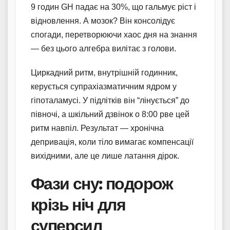
9 годин GH падає на 30%, що гальмує ріст і
відновлення. А мозок? Він консолідує
спогади, перетворюючи хаос дня на знання
— без цього алгебра вилітає з голови.
Циркадний ритм, внутрішній годинник,
керується супрахіазматичним ядром у
гіпоталамусі. У підлітків він “лінується” до
півночі, а шкільний дзвінок о 8:00 рве цей
ритм навпіл. Результат — хронічна
депривація, коли тіло вимагає компенсації
вихідними, але це лише латання дірок.
Фази сну: подорож
крізь ніч для
суперсил