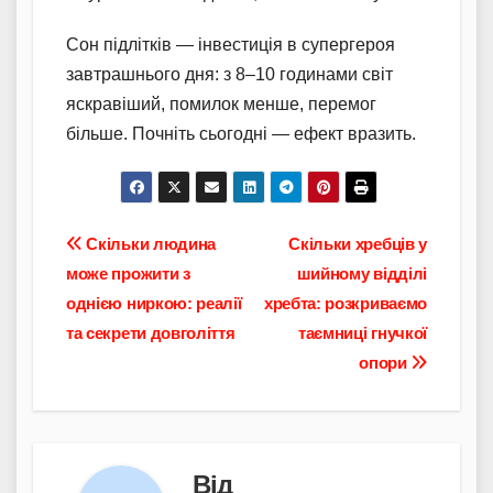
Сон підлітків — інвестиція в супергероя
завтрашнього дня: з 8–10 годинами світ
яскравіший, помилок менше, перемог
більше. Почніть сьогодні — ефект вразить.
Навігація
Скільки людина
Скільки хребців у
може прожити з
шийному відділі
записів
однією ниркою: реалії
хребта: розкриваємо
та секрети довголіття
таємниці гнучкої
опори
Від