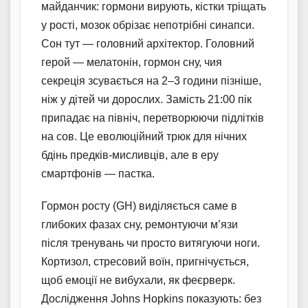
майданчик: гормони вирують, кістки тріщать
у рості, мозок обрізає непотрібні синапси.
Сон тут — головний архітектор. Головний
герой — мелатонін, гормон сну, чия
секреція зсувається на 2–3 години пізніше,
ніж у дітей чи дорослих. Замість 21:00 пік
припадає на північ, перетворюючи підлітків
на сов. Це еволюційний трюк для нічних
бдінь предків-мисливців, але в еру
смартфонів — пастка.
Гормон росту (GH) виділяється саме в
глибоких фазах сну, ремонтуючи м’язи
після тренувань чи просто витягуючи ноги.
Кортизол, стресовий воїн, пригнічується,
щоб емоції не вибухали, як феєрверк.
Дослідження Johns Hopkins показують: без