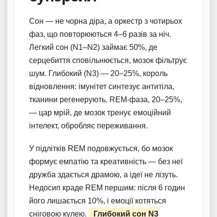
Сон — не чорна діра, а оркестр з чотирьох
фаз, що повторюються 4–6 разів за ніч.
Легкий сон (N1–N2) займає 50%, де
серцебиття сповільнюється, мозок фільтрує
шум. Глибокий (N3) — 20–25%, король
відновлення: імунітет синтезує антитіла,
тканини регенерують. REM-фаза, 20–25%,
— цар мрій, де мозок тренує емоційний
інтелект, обробляє переживання.
У підлітків REM подовжується, бо мозок
формує емпатію та креативність — без неї
дружба здається драмою, а ідеї не лізуть.
Недосип краде REM першим: після 6 годин
його лишається 10%, і емоції котяться
сніговою кулею.
Глибокий сон N3