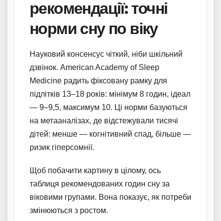
рекомендації: точні
норми сну по віку
Науковий консенсус чіткий, ніби шкільний
дзвінок. American Academy of Sleep
Medicine радить фіксовану рамку для
підлітків 13–18 років: мінімум 8 годин, ідеал
— 9–9,5, максимум 10. Ці норми базуються
на метааналізах, де відстежували тисячі
дітей: менше — когнітивний спад, більше —
ризик гіперсомнії.
Щоб побачити картину в цілому, ось
таблиця рекомендованих годин сну за
віковими групами. Вона показує, як потреби
змінюються з ростом.