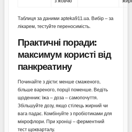
з жовчю
жир
Таблиця за даними apteka911.ua. Вибір – за
лікарем, тестуйте переносимість.
Практичні поради:
максимум користі від
панкреатину
Починайте з дієти: менше смаженого,
більше вареного, порції поменше. Ведіть
щоденник: їжа – доза – самопочуття.
Збільшуйте дозу, якщо стілець жирний чи
вага падає. Комбінуйте з пробіотиками для
мікрофлори. При хроніці – ферментний
тест щокварталу.