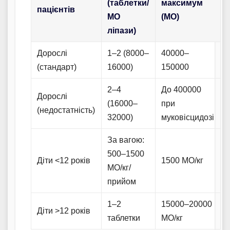
(таблетки/
максимум
пацієнтів
МО
(МО)
ліпази)
Дорослі
1–2 (8000–
40000–
(стандарт)
16000)
150000
2–4
До 400000
Дорослі
(16000–
при
(недостатність)
32000)
муковісцидозі
За вагою:
500–1500
Діти <12 років
1500 МО/кг
МО/кг/
прийом
1–2
15000–20000
Діти >12 років
таблетки
МО/кг