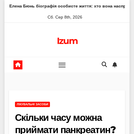
Skip
нь біографія особисте життя: хто вона насправді
Елена
to
Сб. Сер 8th, 2026
content
Izum
ЛІКУВАЛЬНІ ЗАСОБИ
Скільки часу можна
приймати панкреатин?