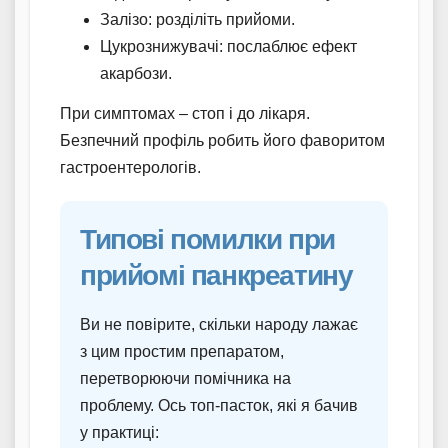
Залізо: розділіть прийоми.
Цукрознижувачі: послаблює ефект
акарбози.
При симптомах – стоп і до лікаря.
Безпечний профіль робить його фаворитом
гастроентерологів.
Типові помилки при
прийомі панкреатину
Ви не повірите, скільки народу лажає
з цим простим препаратом,
перетворюючи помічника на
проблему. Ось топ-пасток, які я бачив
у практиці: