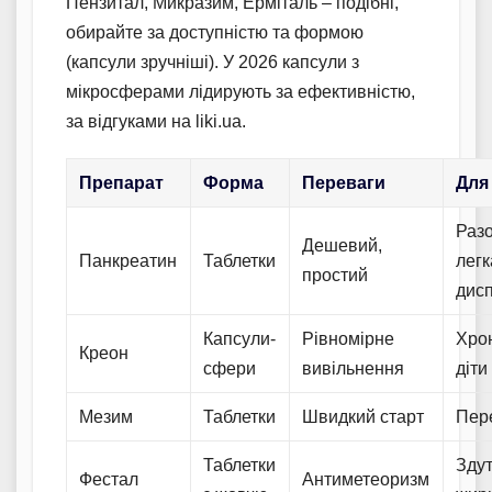
Пензитал, Микразим, Ерміталь – подібні,
обирайте за доступністю та формою
(капсули зручніші). У 2026 капсули з
мікросферами лідирують за ефективністю,
за відгуками на liki.ua.
Препарат
Форма
Переваги
Для
Разо
Дешевий,
Панкреатин
Таблетки
легк
простий
дис
Капсули-
Рівномірне
Хрон
Креон
сфери
вивільнення
діти
Мезим
Таблетки
Швидкий старт
Пер
Таблетки
Здут
Фестал
Антиметеоризм