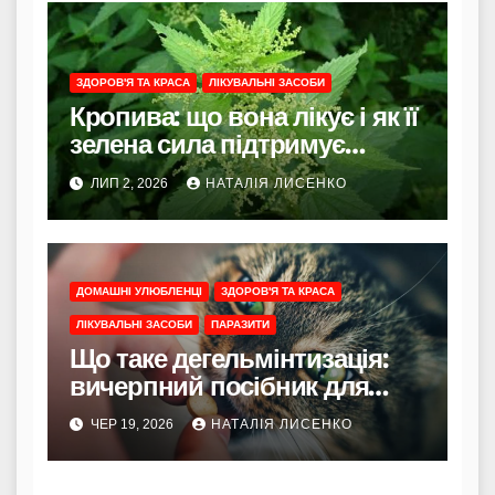
ЗДОРОВ'Я ТА КРАСА
ЛІКУВАЛЬНІ ЗАСОБИ
Кропива: що вона лікує і як її
зелена сила підтримує
організм
ЛИП 2, 2026
НАТАЛІЯ ЛИСЕНКО
ДОМАШНІ УЛЮБЛЕНЦІ
ЗДОРОВ'Я ТА КРАСА
ЛІКУВАЛЬНІ ЗАСОБИ
ПАРАЗИТИ
Що таке дегельмінтизація:
вичерпний посібник для
власників тварин і
ЧЕР 19, 2026
НАТАЛІЯ ЛИСЕНКО
турботливих сімей