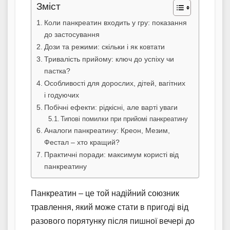
Зміст
Коли панкреатин входить у гру: показання
до застосування
Дози та режими: скільки і як ковтати
Тривалість прийому: ключ до успіху чи
пастка?
Особливості для дорослих, дітей, вагітних
і годуючих
Побічні ефекти: рідкісні, але варті уваги
Типові помилки при прийомі панкреатину
Аналоги панкреатину: Креон, Мезим,
Фестал – хто кращий?
Практичні поради: максимум користі від
панкреатину
Панкреатин – це той надійний союзник
травлення, який може стати в пригоді від
разового порятунку після пишної вечері до