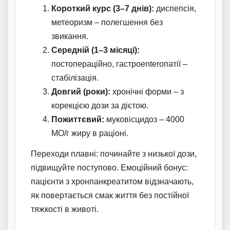
Короткий курс (3–7 днів):
диспепсія,
метеоризм – полегшення без
звикання.
Середній (1–3 місяці):
постопераційно, гастроenterопатії –
стабілізація.
Довгий (роки):
хронічні форми – з
корекцією дози за дієтою.
Пожиттєвий:
муковісцидоз – 4000
МО/г жиру в раціоні.
Переходи плавні: починайте з низької дози,
підвищуйте поступово. Емоційний бонус:
пацієнти з хронпанкреатитом відзначають,
як повертається смак життя без постійної
тяжкості в животі.