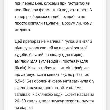
при переїданні, курсами при гастритах чи
постійно при ферментній недостатності. А
тепер розберемося глибше, щоб ви не
просто ковтали таблетки, а розуміли, чому і
як довго.
Цей препарат не магічна пігулка, а витяг з
підшлункової свиней чи великої рогатої
худоби, багатий на ліпазу (для жирів),
амілазу (для вуглеводів) і протеазу (для
білків). Кожна таблетка – як міні-фабрика,
що активується в кишечнику, де pH сягає
5,5–6. Без оболонки ферменти загинули б у
кислоті шлунка, тож ковтайте цілими,
запиваючи склянкою води. Ефект настає за
20–30 хвилин, полегшуючи тяжкість, здуття
чи діарею.