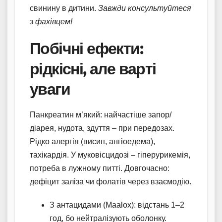
свинину в дитини.
Завжди консультуйтеся
з фахівцем!
Побічні ефекти:
рідкісні, але варті
уваги
Панкреатин м’який: найчастіше запор/
діарея, нудота, здуття – при передозах.
Рідко алергія (висип, ангіоедема),
тахікардія. У муковісцидозі – гіперурикемія,
потреба в лужному питті. Довгочасно:
дефіцит заліза чи фолатів через взаємодію.
З антацидами (Maalox): відстань 1–2
год, бо нейтралізують оболонку.