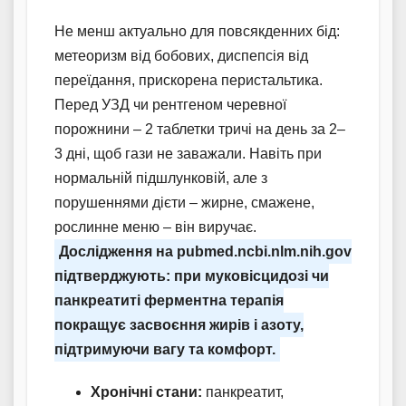
Не менш актуально для повсякденних бід:
метеоризм від бобових, диспепсія від
переїдання, прискорена перистальтика.
Перед УЗД чи рентгеном черевної
порожнини – 2 таблетки тричі на день за 2–
3 дні, щоб гази не заважали. Навіть при
нормальній підшлунковій, але з
порушеннями дієти – жирне, смажене,
рослинне меню – він виручає.
Дослідження на pubmed.ncbi.nlm.nih.gov
підтверджують: при муковісцидозі чи
панкреатиті ферментна терапія
покращує засвоєння жирів і азоту,
підтримуючи вагу та комфорт.
Хронічні стани:
панкреатит,