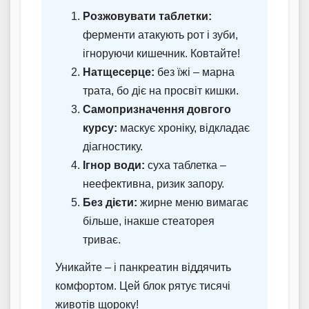
Розжовувати таблетки:
ферменти атакують рот і зуби,
ігноруючи кишечник. Ковтайте!
Натщесерце:
без їжі – марна
трата, бо діє на просвіт кишки.
Самопризначення довгого
курсу:
маскує хроніку, відкладає
діагностику.
Ігнор води:
суха таблетка –
неефективна, ризик запору.
Без дієти:
жирне меню вимагає
більше, інакше стеаторея
триває.
Уникайте – і панкреатин віддячить
комфортом. Цей блок рятує тисячі
животів щороку!