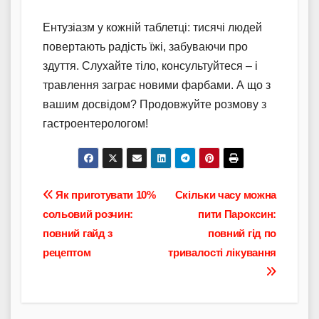
Ентузіазм у кожній таблетці: тисячі людей
повертають радість їжі, забуваючи про
здуття. Слухайте тіло, консультуйтеся – і
травлення заграє новими фарбами. А що з
вашим досвідом? Продовжуйте розмову з
гастроентерологом!
Навігація
Як приготувати 10%
Скільки часу можна
сольовий розчин:
пити Пароксин:
записів
повний гайд з
повний гід по
рецептом
тривалості лікування