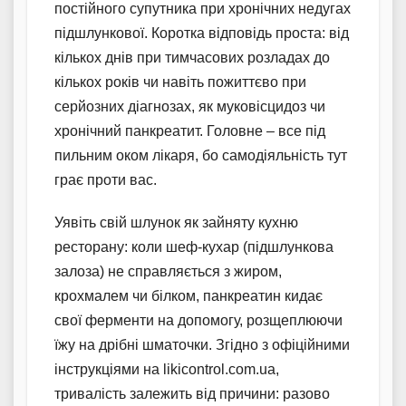
постійного супутника при хронічних недугах
підшлункової. Коротка відповідь проста: від
кількох днів при тимчасових розладах до
кількох років чи навіть пожиттєво при
серйозних діагнозах, як муковісцидоз чи
хронічний панкреатит. Головне – все під
пильним оком лікаря, бо самодіяльність тут
грає проти вас.
Уявіть свій шлунок як зайняту кухню
ресторану: коли шеф-кухар (підшлункова
залоза) не справляється з жиром,
крохмалем чи білком, панкреатин кидає
свої ферменти на допомогу, розщеплюючи
їжу на дрібні шматочки. Згідно з офіційними
інструкціями на likicontrol.com.ua,
тривалість залежить від причини: разово