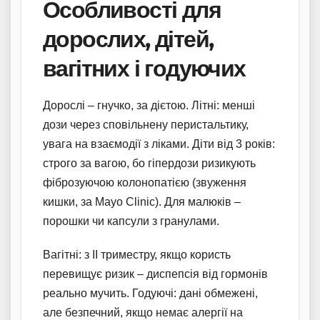
Особливості для
дорослих, дітей,
вагітних і годуючих
Дорослі – гнучко, за дієтою. Літні: менші
дози через сповільнену перистальтику,
увага на взаємодії з ліками. Діти від 3 років:
строго за вагою, бо гіпердози ризикують
фіброзуючою колонопатією (звуження
кишки, за Mayo Clinic). Для малюків –
порошки чи капсули з гранулами.
Вагітні: з II триместру, якщо користь
перевищує ризик – диспепсія від гормонів
реально мучить. Годуючі: дані обмежені,
але безпечний, якщо немає алергії на