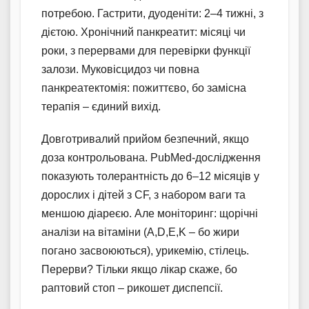
потребою. Гастрити, дуоденіти: 2–4 тижні, з
дієтою. Хронічний панкреатит: місяці чи
роки, з перервами для перевірки функції
залози. Муковісцидоз чи повна
панкреатектомія: пожиттєво, бо замісна
терапія – єдиний вихід.
Довготривалий прийом безпечний, якщо
доза контрольована. PubMed-дослідження
показують толерантність до 6–12 місяців у
дорослих і дітей з CF, з набором ваги та
меншою діареєю. Але моніторинг: щорічні
аналізи на вітаміни (A,D,E,K – бо жири
погано засвоюються), урикемію, стілець.
Перерви? Тільки якщо лікар скаже, бо
раптовий стоп – рикошет диспепсії.