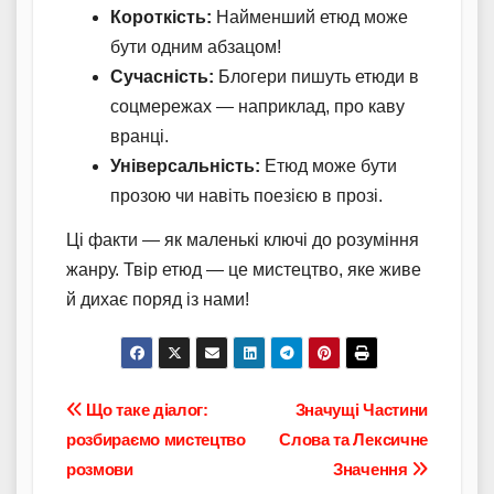
Короткість:
Найменший етюд може
бути одним абзацом!
Сучасність:
Блогери пишуть етюди в
соцмережах — наприклад, про каву
вранці.
Універсальність:
Етюд може бути
прозою чи навіть поезією в прозі.
Ці факти — як маленькі ключі до розуміння
жанру. Твір етюд — це мистецтво, яке живе
й дихає поряд із нами!
Навігація
Що таке діалог:
Значущі Частини
розбираємо мистецтво
Слова та Лексичне
записів
розмови
Значення