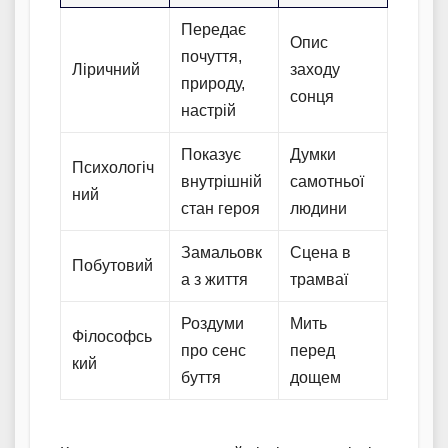
Передає
Опис
почуття,
Ліричний
заходу
природу,
сонця
настрій
Показує
Думки
Психологіч
внутрішній
самотньої
ний
стан героя
людини
Замальовк
Сцена в
Побутовий
а з життя
трамваї
Роздуми
Мить
Філософсь
про сенс
перед
кий
буття
дощем