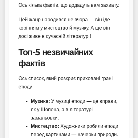
Ось кілька фактів, що додадуть вам захвату.
Цей жанр народився не вчора — він іде
корінням у мистецтво й музику. А ще він
досі живе в сучасній літературі!
Топ-5 незвичайних
фактів
Ось список, який розкриє приховані грані
етюду.
Музика:
У музиці етюди — це вправи,
як у Шопена, а в літературі —
замальовки.
Мистецтво:
Художники робили етюди
перед картинами — начерки природи.