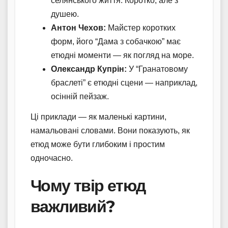
селянського життя. Коротко, але з
душею.
Антон Чехов:
Майстер коротких
форм, його “Дама з собачкою” має
етюдні моменти — як погляд на море.
Олександр Купрін:
У “Гранатовому
браслеті” є етюдні сцени — наприклад,
осінній пейзаж.
Ці приклади — як маленькі картини,
намальовані словами. Вони показують, як
етюд може бути глибоким і простим
одночасно.
Чому твір етюд
важливий?