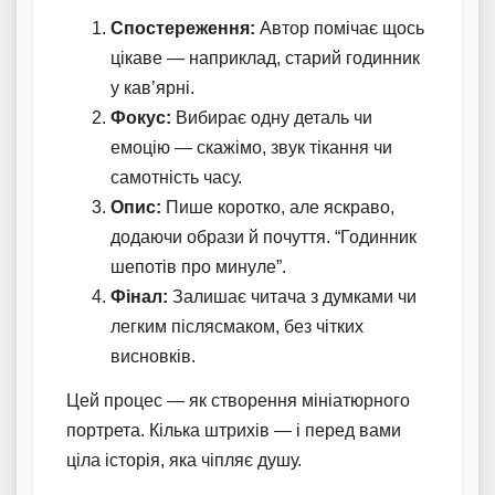
Спостереження:
Автор помічає щось
цікаве — наприклад, старий годинник
у кав’ярні.
Фокус:
Вибирає одну деталь чи
емоцію — скажімо, звук тікання чи
самотність часу.
Опис:
Пише коротко, але яскраво,
додаючи образи й почуття. “Годинник
шепотів про минуле”.
Фінал:
Залишає читача з думками чи
легким післясмаком, без чітких
висновків.
Цей процес — як створення мініатюрного
портрета. Кілька штрихів — і перед вами
ціла історія, яка чіпляє душу.