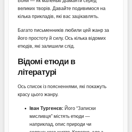
Вони — як маленькі діаманти серед
великих творів. Давайте подивимося на
кілька прикладів, які вас зацікавлять.
Багато письменників любили цей жанр за
його простоту й силу. Ось кілька відомих
етюдів, які залишили слід.
Відомі етюди в
літературі
Ось список із поясненнями, які покажуть
красу цього жанру.
Іван Тургенєв:
Його “Записки
мисливця” містять етюди —
наприклад, опис природи чи