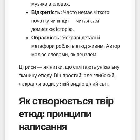
музика в словах.
Відкритість:
Часто немає чіткого
початку чи кінця — читач сам
домислює історію.
Образність:
Яскраві деталі й
метафори роблять етюд живим. Автор
малює словами, як пензлем.
Ці риси — як нитки, що сплітають унікальну
тканину етюду. Він простий, але глибокий,
як крапля води, у якій видно цілий світ.
Як створюється твір
етюд: принципи
написання