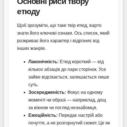
Основні риси твору
етюду
Щоб зрозуміти, що таке твір етюд, варто
знати його ключові ознаки. Ось список, який
розкриває його характер і відрізняє від
інших жанрів.
Лаконічність:
Етюд короткий — від
кількох абзаців до пари сторінок. Усе
зайве відсікається, залишається лише
суть.
Зосередженість:
Фокус на одному
моменті чи образі — наприклад, дощ
за вікном чи погляд незнайомця.
Емоційність:
Передає настрій або
почуття, а не розгорнутий сюжет. Це як