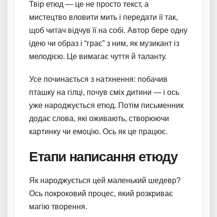
Твір етюд — це не просто текст, а
мистецтво вловити мить і передати її так,
щоб читач відчув її на собі. Автор бере одну
ідею чи образ і “грає” з ним, як музикант із
мелодією. Це вимагає чуття й таланту.
Усе починається з натхнення: побачив
пташку на гілці, почув сміх дитини — і ось
уже народжується етюд. Потім письменник
додає слова, які оживають, створюючи
картинку чи емоцію. Ось як це працює.
Етапи написання етюду
Як народжується цей маленький шедевр?
Ось покроковий процес, який розкриває
магію творення.