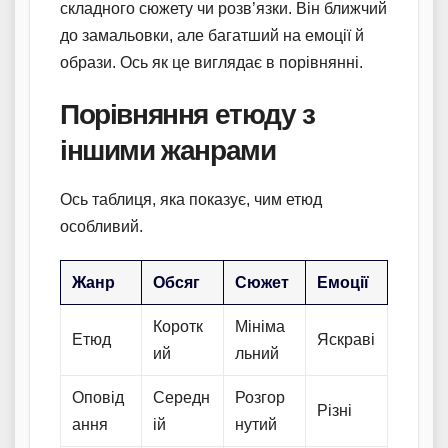
складного сюжету чи розв’язки. Він ближчий
до замальовки, але багатший на емоції й
образи. Ось як це виглядає в порівнянні.
Порівняння етюду з
іншими жанрами
Ось таблиця, яка показує, чим етюд
особливий.
Жанр
Обсяг
Сюжет
Емоції
Коротк
Мініма
Етюд
Яскраві
ий
льний
Оповід
Середн
Розгор
Різні
ання
ій
нутий