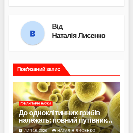
Від
Наталія Лисенко
Пов’язаний запис
ГУМАНІТАРНІ НАУКИ
До одноклітинних грибів
належать: повний путівник
для початківців і
ЛИП 16, 2026
НАТАЛІЯ ЛИСЕНКО