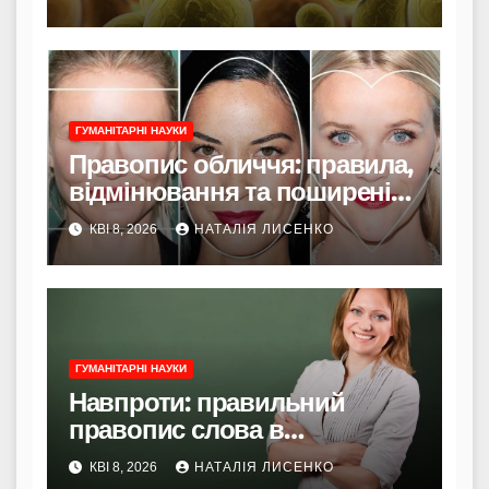
професіоналів
ГУМАНІТАРНІ НАУКИ
Правопис обличчя: правила,
відмінювання та поширені
пастки
КВІ 8, 2026
НАТАЛІЯ ЛИСЕНКО
ГУМАНІТАРНІ НАУКИ
Навпроти: правильний
правопис слова в
українській мові
КВІ 8, 2026
НАТАЛІЯ ЛИСЕНКО