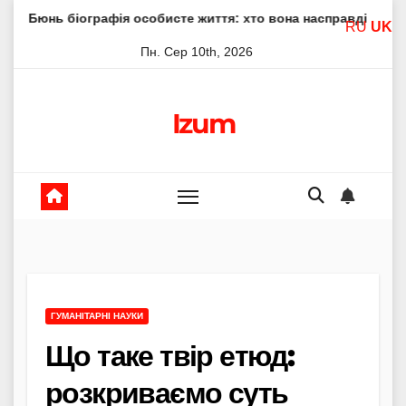
Skip
ографія особисте життя: хто вона насправді
Елена Філон
RU
UK
to
Пн. Сер 10th, 2026
content
Izum
ГУМАНІТАРНІ НАУКИ
Що таке твір етюд:
розкриваємо суть