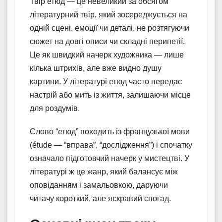
Твір етюд — це невеликий за обсягом
літературний твір, який зосереджується на
одній сцені, емоції чи деталі, не розтягуючи
сюжет на довгі описи чи складні перипетії.
Це як швидкий начерк художника — лише
кілька штрихів, але вже видно душу
картини. У літературі етюд часто передає
настрій або мить із життя, залишаючи місце
для роздумів.
Слово “етюд” походить із французької мови
(étude — “вправа”, “дослідження”) і спочатку
означало підготовчий начерк у мистецтві. У
літературі ж це жанр, який балансує між
оповіданням і замальовкою, даруючи
читачу короткий, але яскравий спогад.