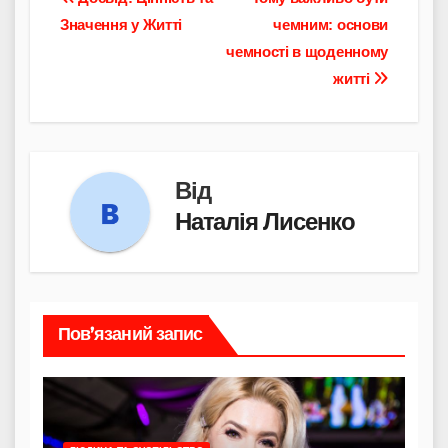
Навігація
Значення у Житті
чемним: основи
записів
чемності в щоденному
житті
Від
Наталія Лисенко
Пов’язаний запис