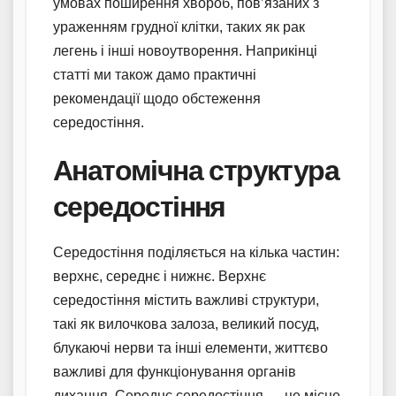
умовах поширення хвороб, пов’язаних з
ураженням грудної клітки, таких як рак
легень і інші новоутворення. Наприкінці
статті ми також дамо практичні
рекомендації щодо обстеження
середостіння.
Анатомічна структура
середостіння
Середостіння поділяється на кілька частин:
верхнє, середнє і нижнє. Верхнє
середостіння містить важливі структури,
такі як вилочкова залоза, великий посуд,
блукаючі нерви та інші елементи, життєво
важливі для функціонування органів
дихання. Середнє середостіння — це місце