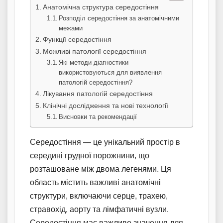
Анатомічна структура середостіння
Розподіл середостіння за анатомічними
межами
Функції середостіння
Можливі патології середостіння
Які методи діагностики
використовуються для виявлення
патологій середостіння?
Лікування патологій середостіння
Клінічні дослідження та нові технології
Висновки та рекомендації
Середостіння — це унікальний простір в
середині грудної порожнини, що
розташоване між двома легенями. Ця
область містить важливі анатомічні
структури, включаючи серце, трахею,
стравохід, аорту та лімфатичні вузли.
Середостіння має важливе значення для