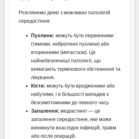
Розглянемо деякі з можливих патологій
середостіння:
Пухлини:
можуть бути первинними
(тимоми, нейрогенні пухлини) або
вторинними (метастази). Це
найнебезпечніші патології, що
вимагають термінового обстеження та
лікування.
Кісти:
можуть бути вродженими або
набутими, і в більшості випадків є
безсимптомними до певного часу.
Запалення:
медіастиніт — це
запалення середостіння, яке може
виникнути внаслідок інфекцій, травм
або після операцій.