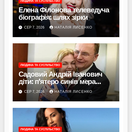
ЛЮДИНА ТА СУСПІЛЬСТВО
Елена Філонова телеведуча
біографія: шлях зірки
СЕР 7, 2026
НАТАЛІЯ ЛИСЕНКО
ЛЮДИНА ТА СУСПІЛЬСТВО
Садовий Андрій Іванович
діти: п’ятеро синів мера
Львова
СЕР 7, 2026
НАТАЛІЯ ЛИСЕНКО
ЛЮДИНА ТА СУСПІЛЬСТВО