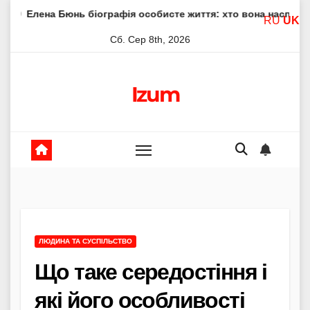
Skip
юнь біографія особисте життя: хто вона насправді
Елен
RU
UK
to
Сб. Сер 8th, 2026
content
Izum
ЛЮДИНА ТА СУСПІЛЬСТВО
Що таке середостіння і
які його особливості