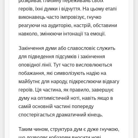
розкриває глибину переживань своїх
героїв, їхні думки і відчуття. На цьому етапі
виконавець часто імпровізує, гнучко
реагуючи на аудиторію, настрій, обставини
навколо, змінюючи інтонації та емоції.
Закінчення думи або славословіє служить
для підведення підсумків і закінчення
оповідної лінії. Тут часто висловлюються
побажання, які символізують надію на
майбутнє для народу, підкреслюючи відвагу
героїв. Ця частина, як правило, завершує
думу на оптимістичній ноті, навіть якщо в
самій основній частині попереду
спостерігається драматичний кінець.
Таким чином, структура дум є дуже гнучкою,
що дозволяє кобзарям вносити нові