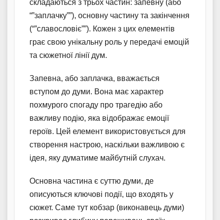
складаються з трьох частин: запевну (або
“”заплачку””), основну частину та закінчення
(“”славословіє””). Кожен з цих елементів
грає свою унікальну роль у передачі емоцій
та сюжетної лінії дум.
Запевна, або заплачка, вважається
вступом до думи. Вона має характер
похмурого спогаду про трагедію або
важливу подію, яка відображає емоції
героїв. Цей елемент використовується для
створення настрою, наскільки важливою є
ідея, яку думатиме майбутній слухач.
Основна частина є суттю думи, де
описуються ключові події, що входять у
сюжет. Саме тут кобзар (виконавець думи)