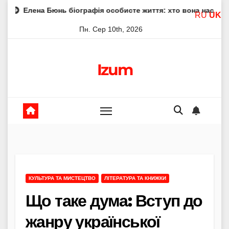
Skip
юнь біографія особисте життя: хто вона насправді
Елена
RU
UK
to
Пн. Сер 10th, 2026
content
Izum
КУЛЬТУРА ТА МИСТЕЦТВО
ЛІТЕРАТУРА ТА КНИЖКИ
Що таке дума: Вступ до
жанру української