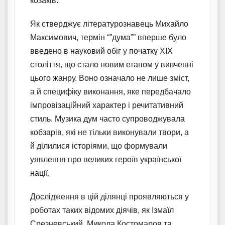
козаків.
Як стверджує літературознавець Михайло
Максимович, термін “”дума”” вперше було
введено в науковий обіг у початку XIX
століття, що стало новим етапом у вивченні
цього жанру. Воно означало не лише зміст,
а й специфіку виконання, яке передбачало
імпровізаційний характер і речитативний
стиль. Музика дум часто супроводжувала
кобзарів, які не тільки виконували твори, а
й ділилися історіями, що формували
уявлення про великих героїв української
нації.
Дослідження в цій ділянці проявляються у
роботах таких відомих діячів, як Ізмаїл
Срезневський, Микола Костомаров та