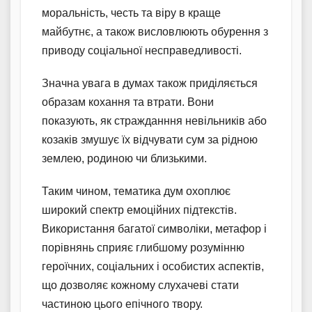
моральність, честь та віру в краще
майбутнє, а також висловлюють обурення з
приводу соціальної несправедливості.
Значна увага в думах також приділяється
образам кохання та втрати. Вони
показують, як стражданння невільників або
козаків змушує їх відчувати сум за рідною
землею, родиною чи близькими.
Таким чином, тематика дум охоплює
широкий спектр емоційних підтекстів.
Використання багатої символіки, метафор і
порівнянь сприяє глибшому розумінню
героїчних, соціальних і особистих аспектів,
що дозволяє кожному слухачеві стати
частиною цього епічного твору.