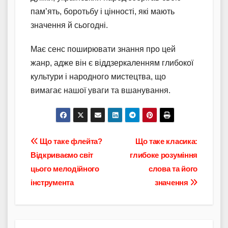
пам’ять, боротьбу і цінності, які мають
значення й сьогодні.
Має сенс поширювати знання про цей
жанр, адже він є віддзеркаленням глибокої
культури і народного мистецтва, що
вимагає нашої уваги та вшанування.
Навігація
Що таке флейта?
Що таке класика:
Відкриваємо світ
глибоке розуміння
записів
цього мелодійного
слова та його
інструмента
значення