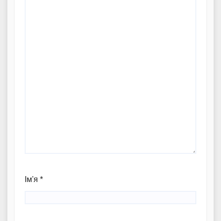
Ім'я
*