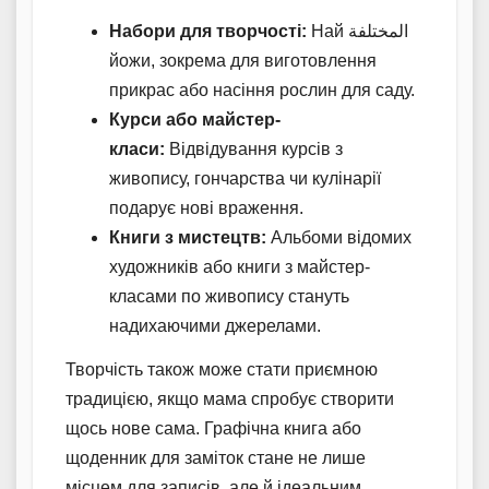
Набори для творчості:
Най المختلفة
йожи, зокрема для виготовлення
прикрас або насіння рослин для саду.
Курси або майстер-
класи:
Відвідування курсів з
живопису, гончарства чи кулінарії
подарує нові враження.
Книги з мистецтв:
Альбоми відомих
художників або книги з майстер-
класами по живопису стануть
надихаючими джерелами.
Творчість також може стати приємною
традицією, якщо мама спробує створити
щось нове сама. Графічна книга або
щоденник для заміток стане не лише
місцем для записів, але й ідеальним