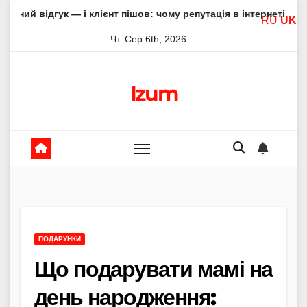
Skip
 — і клієнт пішов: чому репутація в інтернеті вирішує все
RU
UK
to
Чт. Сер 6th, 2026
content
Izum
ПОДАРУНКИ
Що подарувати мамі на
день народження: