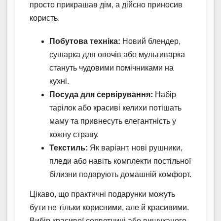
просто прикрашав дім, а дійсно приносив
користь.
Побутова техніка:
Новий блендер,
сушарка для овочів або мультиварка
стануть чудовими помічниками на
кухні.
Посуда для сервірування:
Набір
тарілок або красиві келихи потішать
маму та привнесуть елегантність у
кожну страву.
Текстиль:
Як варіант, нові рушники,
пледи або навіть комплекти постільної
білизни подарують домашній комфорт.
Цікаво, що практичні подарунки можуть
бути не тільки корисними, але й красивими.
Вибір красивої серветниці або вишуканого