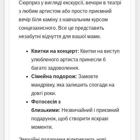
Сюрприз у вигляді екскурсії, вечори в театрі
з любим артистом або просто приємний
вечір біля каміну з навчальним курсом
сонцезахисного. Все це представить
незабутні відчуття для вашої мами.
Квитки на концерт:
Квитки на виступ
улюбленого артиста принесли б
багато задоволення.
Сімейна подорож:
Замовте
мандрівку, яка залишить спогади на
довгі роки.
Фотосесія з
близькими:
Незвичайний і приємний
подарунок, щоб створити яскраві
моменти.
Эмоційні подарунки відкривають нові