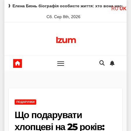
Skip
юнь біографія особисте життя: хто вона насправді
Елен
RU
UK
to
Сб. Сер 8th, 2026
content
Izum
ПОДАРУНКИ
Що подарувати
хлопцеві на 25 років: