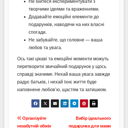
Не бійтеся експериментувати з
творчими ідеями та враженнями.
Додавайте емоційні елементи до
подарунків, наводячи на них власні
спогади.
Не забувайте, що головне — ваша
любов та увага.
Ось такі цікаві та емоційні моменти можуть
перетворити звичайний подарунок у щось
справді значиме. Нехай ваша увага завжди
радує батьків, і нехай їхнє життя буде
наповнене любов’ю, щастям та затишком.
Навігація
Організуйте
Вибір ідеального
незабутній обмін
подарунка для мами