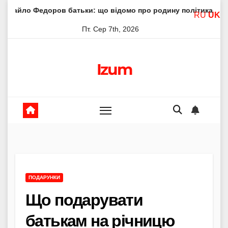
Skip
доров батьки: що відомо про родину політика
Молитва 
RU
UK
to
Пт. Сер 7th, 2026
content
Izum
ПОДАРУНКИ
Що подарувати
батькам на річницю