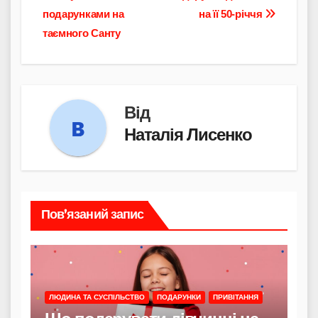
записів
подарунками на
на її 50-річчя
таємного Санту
Від
Наталія Лисенко
Пов’язаний запис
ЛЮДИНА ТА СУСПІЛЬСТВО
ПОДАРУНКИ
ПРИВІТАННЯ