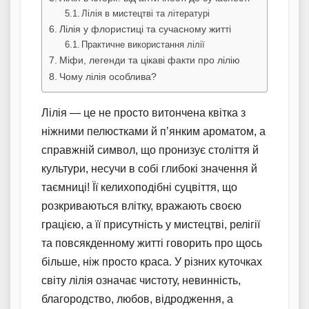
Лілія в мистецтві та літературі
Лілія у флористиці та сучасному житті
Практичне використання лілії
Міфи, легенди та цікаві факти про лілію
Чому лілія особлива?
Лілія — це не просто витончена квітка з
ніжними пелюстками й п’янким ароматом, а
справжній символ, що пронизує століття й
культури, несучи в собі глибокі значення й
таємниці! Її келихоподібні суцвіття, що
розкриваються влітку, вражають своєю
грацією, а її присутність у мистецтві, релігії
та повсякденному житті говорить про щось
більше, ніж просто краса. У різних куточках
світу лілія означає чистоту, невинність,
благородство, любов, відродження, а