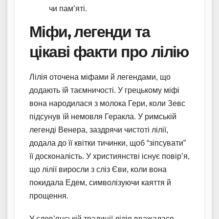
чи пам’яті.
Міфи, легенди та
цікаві факти про лілію
Лілія оточена міфами й легендами, що
додають їй таємничості. У грецькому міфі
вона народилася з молока Гери, коли Зевс
підсунув їй немовля Геракла. У римській
легенді Венера, заздрячи чистоті лілії,
додала до її квітки тичинки, щоб “зіпсувати”
її досконалість. У християнстві існує повір’я,
що лілії виросли з сліз Єви, коли вона
покидала Едем, символізуючи каяття й
прощення.
У слов’янській традиції лілія вважалася