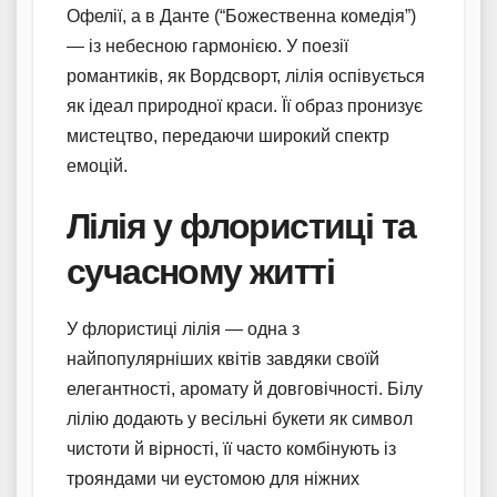
Офелії, а в Данте (“Божественна комедія”)
— із небесною гармонією. У поезії
романтиків, як Вордсворт, лілія оспівується
як ідеал природної краси. Її образ пронизує
мистецтво, передаючи широкий спектр
емоцій.
Лілія у флористиці та
сучасному житті
У флористиці лілія — одна з
найпопулярніших квітів завдяки своїй
елегантності, аромату й довговічності. Білу
лілію додають у весільні букети як символ
чистоти й вірності, її часто комбінують із
трояндами чи еустомою для ніжних