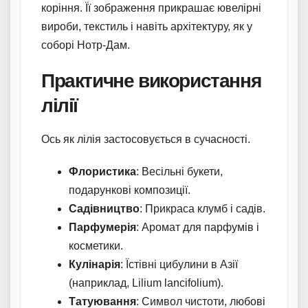
коріння. Її зображення прикрашає ювелірні
вироби, текстиль і навіть архітектуру, як у
соборі Нотр-Дам.
Практичне використання
лілії
Ось як лілія застосовується в сучасності.
Флористика
: Весільні букети,
подарункові композиції.
Садівництво
: Прикраса клумб і садів.
Парфумерія
: Аромат для парфумів і
косметики.
Кулінарія
: Їстівні цибулини в Азії
(наприклад, Lilium lancifolium).
Татуювання
: Символ чистоти, любові