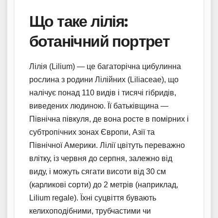
Що таке лілія:
ботанічний портрет
Лілія (Lilium) — це багаторічна цибулинна
рослина з родини Лілійних (Liliaceae), що
налічує понад 110 видів і тисячі гібридів,
виведених людиною. Її батьківщина —
Північна півкуля, де вона росте в помірних і
субтропічних зонах Європи, Азії та
Північної Америки. Лілії цвітуть переважно
влітку, із червня до серпня, залежно від
виду, і можуть сягати висоти від 30 см
(карликові сорти) до 2 метрів (наприклад,
Lilium regale). Їхні суцвіття бувають
келихоподібними, трубчастими чи