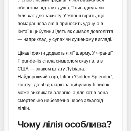
оберегом від злих духів, її висаджували
біля хат для захисту. У Японії вірять, що
помаранчева лілія приносить удачу, а в
Китаї її цибулини їдять як символ довголіття
— наприклад, у супах чи сушеному вигляді.
Цікаві факти додають лілії шарму. У Франції
Fleur-de-lis стала символом скаутів, а в
США — знаком штату Луїзіана.
Найдорожчий сорт, Lilium ‘Golden Splendor’,
коштує до 50 доларів за цибулину. Її пилок
може викликати алергію, а для котів вона
смертельно небезпечна через алкалоїд
ліліїн.
Чому лілія особлива?