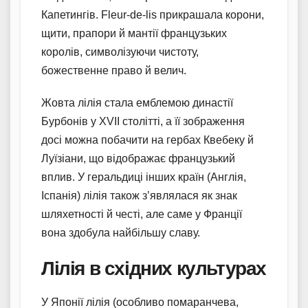
Капетингів. Fleur-de-lis прикрашала корони,
щити, прапори й мантії французьких
королів, символізуючи чистоту,
божественне право й велич.
Жовта лілія стала емблемою династії
Бурбонів у XVII столітті, а її зображення
досі можна побачити на гербах Квебеку й
Луїзіани, що відображає французький
вплив. У геральдиці інших країн (Англія,
Іспанія) лілія також з’являлася як знак
шляхетності й честі, але саме у Франції
вона здобула найбільшу славу.
Лілія в східних культурах
У Японії лілія (особливо помаранчева,