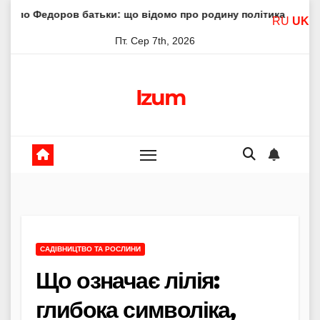
Skip
 батьки: що відомо про родину політика
Молитва пресв
RU
UK
to
Пт. Сер 7th, 2026
content
Izum
САДІВНИЦТВО ТА РОСЛИНИ
Що означає лілія:
глибока символіка,