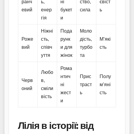
ранч
ь,
ні
ство,
євіст
евий
енер
букет
сила
ь
гія
и
Ніжні
Пода
Моло
Роже
сть,
рунк
дість,
М’які
вий
співч
и для
турбо
сть
уття
жінок
та
Рома
Любо
нтич
Прис
Полу
Черв
в,
ні
траст
м’яні
оний
сміли
жест
ь
сть
вість
и
Лілія в історії: від