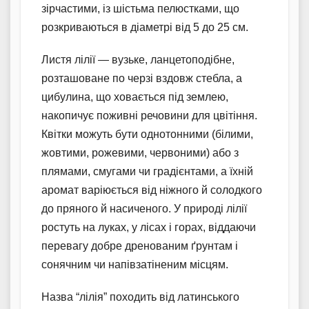
зірчастими, із шістьма пелюстками, що
розкриваються в діаметрі від 5 до 25 см.
Листя лілії — вузьке, ланцетоподібне,
розташоване по черзі вздовж стебла, а
цибулина, що ховається під землею,
накопичує поживні речовини для цвітіння.
Квітки можуть бути однотонними (білими,
жовтими, рожевими, червоними) або з
плямами, смугами чи градієнтами, а їхній
аромат варіюється від ніжного й солодкого
до пряного й насиченого. У природі лілії
ростуть на луках, у лісах і горах, віддаючи
перевагу добре дренованим ґрунтам і
сонячним чи напівзатіненим місцям.
Назва “лілія” походить від латинського