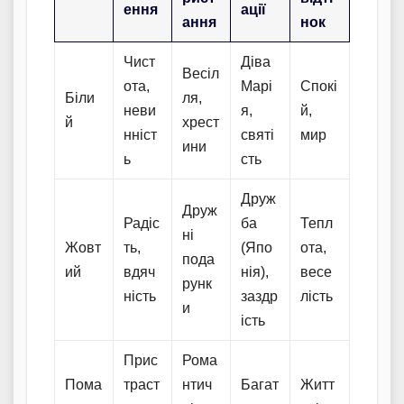
ення
ації
ання
нок
Чист
Діва
Весіл
ота,
Марі
Спокі
Біли
ля,
неви
я,
й,
й
хрест
нніст
святі
мир
ини
ь
сть
Друж
Друж
Радіс
ба
Тепл
ні
Жовт
ть,
(Япо
ота,
пода
ий
вдяч
нія),
весе
рунк
ність
заздр
лість
и
ість
Прис
Рома
Пома
траст
нтич
Багат
Житт