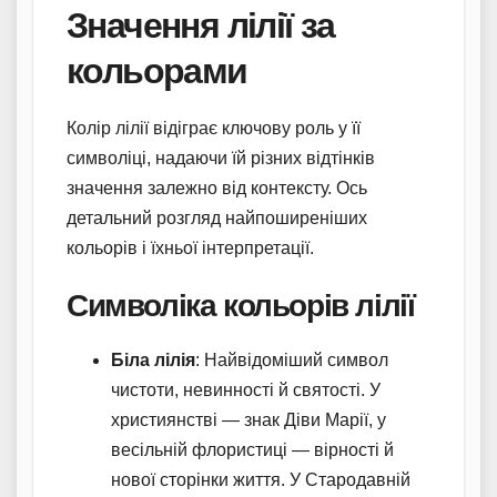
Значення лілії за
кольорами
Колір лілії відіграє ключову роль у її
символіці, надаючи їй різних відтінків
значення залежно від контексту. Ось
детальний розгляд найпоширеніших
кольорів і їхньої інтерпретації.
Символіка кольорів лілії
Біла лілія
: Найвідоміший символ
чистоти, невинності й святості. У
християнстві — знак Діви Марії, у
весільній флористиці — вірності й
нової сторінки життя. У Стародавній