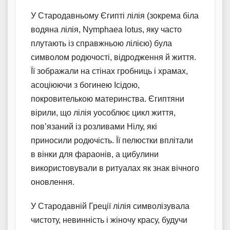
У Стародавньому Єгипті лілія (зокрема біла
водяна лілія, Nymphaea lotus, яку часто
плутають із справжньою лілією) була
символом родючості, відродження й життя.
Її зображали на стінах гробниць і храмах,
асоціюючи з богинею Ісідою,
покровителькою материнства. Єгиптяни
вірили, що лілія уособлює цикл життя,
пов’язаний із розливами Нілу, які
приносили родючість. Її пелюстки вплітали
в вінки для фараонів, а цибулини
використовували в ритуалах як знак вічного
оновлення.
У Стародавній Греції лілія символізувала
чистоту, невинність і жіночу красу, будучи