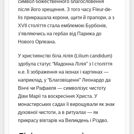
символ божественного благословення
після його хрещення. З того часу Fleur-de-
lis прикрашала корони, щити й прапори, а з
XVII століття стала емблемою Бурбонів,
з’являючись на гербах від Парижа до
Нового Орлеана.
У християнстві біла лілія (Lilium candidum)
здобула статус “Мадонна Лілія” з І століття
н.е. Її зображення на іконах і картинах —
наприклад, у “Благовіщенні” Леонардо да
Вінчі чи Рафаеля — символізує чистоту
Діви Марії та воскресіння Христа. У
монастирських садах її вирощували як знак
духовної чистоти, а в ритуалах — як
прикрасу вівтарів на Великдень і Різдво.