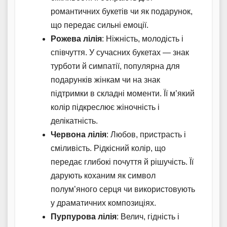
романтичних букетів чи як подарунок,
що передає сильні емоції.
Рожева лілія
: Ніжність, молодість і
співчуття. У сучасних букетах — знак
турботи й симпатії, популярна для
подарунків жінкам чи на знак
підтримки в складні моменти. Її м’який
колір підкреслює жіночність і
делікатність.
Червона лілія
: Любов, пристрасть і
сміливість. Рідкісний колір, що
передає глибокі почуття й рішучість. Її
дарують коханим як символ
полум’яного серця чи використовують
у драматичних композиціях.
Пурпурова лілія
: Велич, гідність і