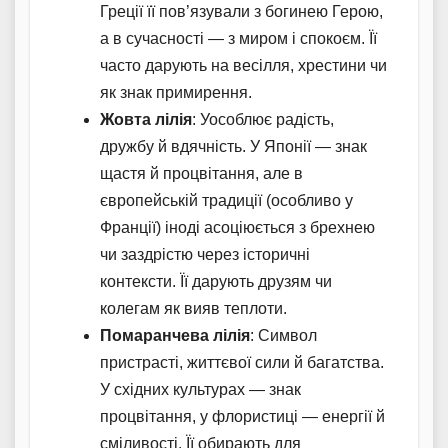
Греції її пов’язували з богинею Герою,
а в сучасності — з миром і спокоєм. Її
часто дарують на весілля, хрестини чи
як знак примирення.
Жовта лілія
: Уособлює радість,
дружбу й вдячність. У Японії — знак
щастя й процвітання, але в
європейській традиції (особливо у
Франції) іноді асоціюється з брехнею
чи заздрістю через історичні
контексти. Її дарують друзям чи
колегам як вияв теплоти.
Помаранчева лілія
: Символ
пристрасті, життєвої сили й багатства.
У східних культурах — знак
процвітання, у флористиці — енергії й
сміливості. Її обирають для