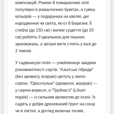
композицій. Рожеві й помаранчеві лілії
популярні в романтичних букетах, а суміш
кольорів — у подарунках на ювілеї, дні
народження чи свята, як-от 8 Березня. Її
стебла (до 150 см) і великі суцвіття (до 20
см) роблять її ідеальною для пишних
аранжувань, а зрізані квіти стоять у вазі до
2 тижнів.
У садівництві лілія — улюблениця завдяки
різноманітності сортів. “Азіатські гібриди”
(без аромату, яскраві) цвітуть у липні-
серпні, “Орієнтальні” (ароматні, махрові) —
у серпні-вересні, а “Трубчасті” (Lilium
regale) — із сильним ароматом до осені. Їх
садять у добре дренований ґрунт на сонці
чи в півтіні, а догляд включає полив,