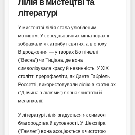
Лілія в мистецтві та
літературі
У мистецтві лілія стала улюбленим
мотивом. У середньовічних мініатюрах її
зображали як атрибут святих, а в епоху
Відродження — у творах Боттічеллі
(“Весна”) чи Тиціана, де вона
символізувала красу й невинність. У XIX
столітті прерафаеліти, як Данте Габріель
Россетті, використовували лілію в картинах
(“Дівчина з ліліями”) як знак чистоти й
меланхолії.
У літературі лілія згадується як символ
благородства й духовності. У Шекспіра
(“Гамлет”) вона асоціюється з чистотою