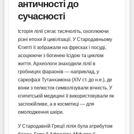
античності до
сучасності
Історія лілії сягає тисячоліть, охоплюючи
різні епохи й цивілізації. У Стародавньому
Єгипті її зображали на фресках і посуді,
асоціюючи з богинею Ісідою та циклом
життя. Археологи знаходили лілії в
гробницях фараонів — наприклад, у
саркофазі Тутанхамона (XIV ст. до н.е.), де
вінки з пелюсток символізували вічність. У
єгипетській медицині її використовували як
заспокійливе, а в косметиці — для
омолодження шкіри.
У Стародавній Греції лілія була атрибутом