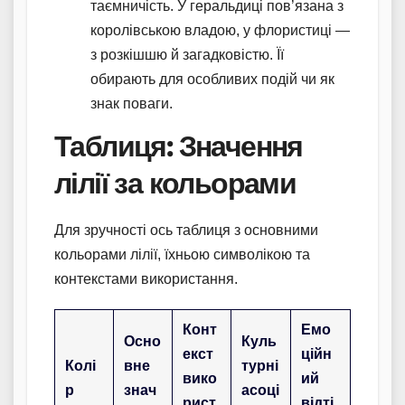
таємничість. У геральдиці пов’язана з
королівською владою, у флористиці —
з розкішшю й загадковістю. Її
обирають для особливих подій чи як
знак поваги.
Таблиця: Значення
лілії за кольорами
Для зручності ось таблиця з основними
кольорами лілії, їхньою символікою та
контекстами використання.
Конт
Емо
Осно
Куль
екст
ційн
Колі
вне
турні
вико
ий
р
знач
асоці
рист
відті