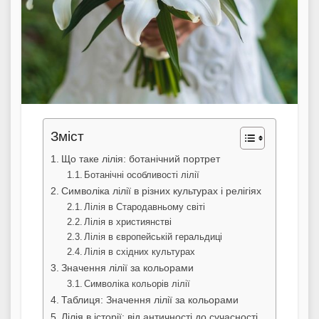
Зміст
Що таке лілія: ботанічний портрет
Ботанічні особливості лілії
Символіка лілії в різних культурах і релігіях
Лілія в Стародавньому світі
Лілія в християнстві
Лілія в європейській геральдиці
Лілія в східних культурах
Значення лілії за кольорами
Символіка кольорів лілії
Таблиця: Значення лілії за кольорами
Лілія в історії: від античності до сучасності