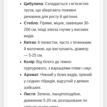
Цибулина
: Складається з м’ясистих
лусок, що зберігають поживні
речовини для росту й цвітіння.
Стебло
: Пряме, міцне, заввишки 30-
200 см, іноді злегка гнучке у високих
видів.
Квітки
: 6 пелюсток, часто з тичинками
й маточкою, що виступають, діаметр
— 5-25 см.
Колір
: Від білого до темно-
пурпурового, з варіаціями плям і смуг.
Аромат
: Ніжний у білих видів, пряний
у східних гібридів, відсутній у деяких
азійських.
Листя
: Зелене, ланцетоподібне,
довжиною 5-20 см, розташоване по
спіралі чи кільцями.