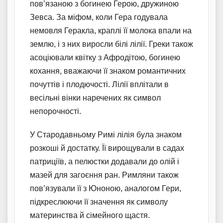
пов’язаною з богинею Герою, дружиною
Зевса. За міфом, коли Гера годувала
немовля Геракла, краплі її молока впали на
землю, і з них виросли білі лілії. Греки також
асоціювали квітку з Афродітою, богинею
кохання, вважаючи її знаком романтичних
почуттів і плодючості. Лілії вплітали в
весільні вінки наречених як символ
непорочності.
У Стародавньому Римі лілія була знаком
розкоші й достатку. Її вирощували в садах
патриціїв, а пелюстки додавали до олій і
мазей для загоєння ран. Римляни також
пов’язували її з Юноною, аналогом Гери,
підкреслюючи її значення як символу
материнства й сімейного щастя.