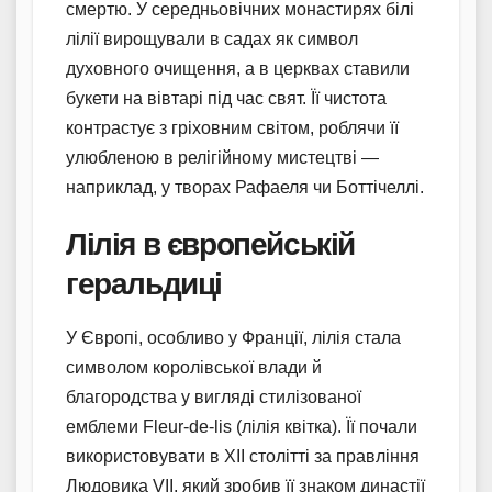
смертю. У середньовічних монастирях білі
лілії вирощували в садах як символ
духовного очищення, а в церквах ставили
букети на вівтарі під час свят. Її чистота
контрастує з гріховним світом, роблячи її
улюбленою в релігійному мистецтві —
наприклад, у творах Рафаеля чи Боттічеллі.
Лілія в європейській
геральдиці
У Європі, особливо у Франції, лілія стала
символом королівської влади й
благородства у вигляді стилізованої
емблеми Fleur-de-lis (лілія квітка). Її почали
використовувати в ХІІ столітті за правління
Людовика VII, який зробив її знаком династії