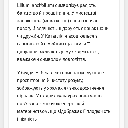
Lilium lancifolium) символізує радість,
багатство й процвітання. У мистецтві
ханакотоба (мова квітів) вона означає
повагу й вдячність, її дарують як знак шани
чи дружби. У Китаї лілія асоціюється з
гармонією й сімейним щастям, а її
цибулини вживають у їжу як делікатес,
вважаючи символом довголіття.
У буддизмі біла лілія символізує духовне
просвітлення й чистоту розуму, її
зображують у храмах як знак досягнення
нірвани. У східних культурах вона часто
пов’язана з жіночою енергією й
материнством, що відображає її плодючість
і ніжність.