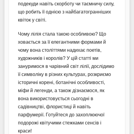
подекуди навіть скорботу чи таємничу силу,
що робить її однією з найбагатогранніших
квіток у світі.
Чому лілія стала такою особливою? Що
ховається за її елегантними формами й
чому вона століттями надихає поетів,
художників і королів? У цій статті ми
зануримося в чарівний світ лілії, дослідимо
її символіку в різних культурах, розкриємо
історичні корені, ботанічні особливості,
міфи й легенди, а також дізнаємося, як
вона використовується сьогодні в
садівництві, флористиці й навіть
парфумерії. Готуйтеся до захоплюючої
подорожі квітучими стежками сенсів і
краси!