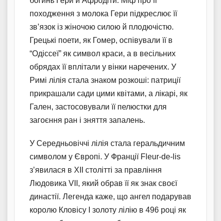
богинь Гери й Афродіти. Міф про її
походження з молока Гери підкреслює її
зв’язок із жіночою силою й плодючістю.
Грецькі поети, як Гомер, оспівували її в
“Одіссеї” як символ краси, а в весільних
обрядах її вплітали у вінки наречених. У
Римі лілія стала знаком розкоші: патриції
прикрашали сади цими квітами, а лікарі, як
Гален, застосовували її пелюстки для
загоєння ран і зняття запалень.
У Середньовіччі лілія стала геральдичним
символом у Європі. У Франції Fleur-de-lis
з’явилася в ХІІ столітті за правління
Людовика VII, який обрав її як знак своєї
династії. Легенда каже, що ангел подарував
королю Кловісу I золоту лілію в 496 році як