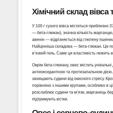
Хімічний склад вівса 
У 100 г сухого вівса міститься приблизно 37
— бета-глюкан), значна кількість марганцю,
авенін — відрізняється від глютену пшениц
Найцінніша складова — бета-глюкан. Це по
в’язкий гель. Саме ця властивість лежить 
Окрім бета-глюкану, овес містить унікаль
антиоксидантною та протизапальною дією. 
захищають судини від окисного стресу. Крох
порівняно з іншими крупами, особливо в ц
розслаблює судини та м’язи, марганець бер
підтримують кістки.
Овес і серцево-судин