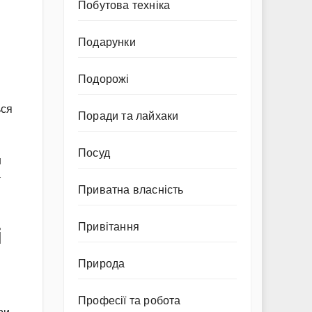
Побутова техніка
Подарунки
Подорожі
ься
Поради та лайхаки
Посуд
н
т
Приватна власність
Привітання
і
Природа
Професії та робота