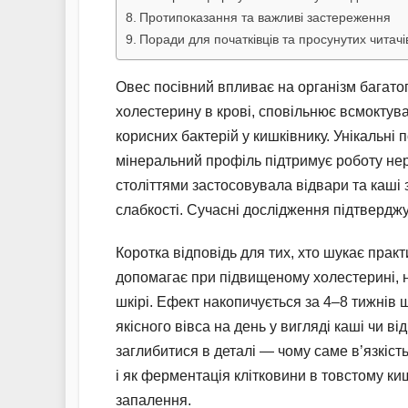
Протипоказання та важливі застереження
Поради для початківців та просунутих читачі
Овес посівний впливає на організм багато
холестерину в крові, сповільнює всмоктув
корисних бактерій у кишківнику. Унікальні
мінеральний профіль підтримує роботу нер
століттями застосовувала відвари та каші з
слабкості. Сучасні дослідження підтверджу
Коротка відповідь для тих, хто шукає прак
допомагає при підвищеному холестерині, не
шкірі. Ефект накопичується за 4–8 тижнів 
якісного вівса на день у вигляді каші чи в
заглибитися в деталі — чому саме в’язкіс
і як ферментація клітковини в товстому к
запалення.