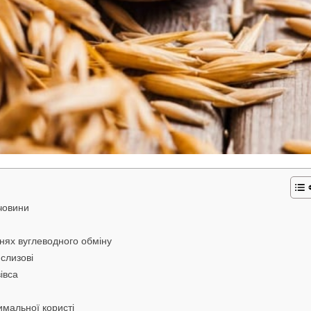
ечовини
нях вуглеводного обміну
 слизові
івса
имальної користі