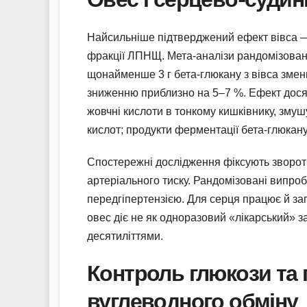
Найсильніше підтверджений ефект вівса —
фракції ЛПНЩ. Мета-аналізи рандомізова
щонайменше 3 г бета-глюкану з вівса зме
зниженню приблизно на 5–7 %. Ефект досяг
жовчні кислоти в тонкому кишківнику, зму
кислот; продукти ферментації бета-глюкан
Спостережні дослідження фіксують зворот
артеріального тиску. Рандомізовані випро
передгіпертензією. Для серця працює й з
овес діє не як одноразовий «лікарський» з
десятиліттями.
Контроль глюкози та
вуглеводного обміну