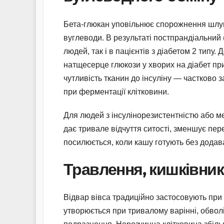
Бета-глюкан уповільнює спорожнення шлу
вуглеводи. В результаті постпрандіальний 
людей, так і в пацієнтів з діабетом 2 типу
натщесерце глюкози у хворих на діабет пр
чутливість тканин до інсуліну — частково
при ферментації клітковини.
Для людей з інсулінорезистентністю або м
дає тривале відчуття ситості, зменшує пер
посилюється, коли кашу готують без додав
Травлення, кишківник 
Відвар вівса традиційно застосовують при
утворюється при тривалому варінні, обвол