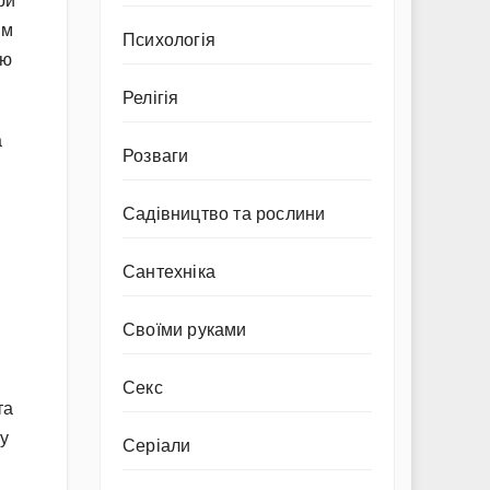
ри
ям
Психологія
ію
Релігія
а
Розваги
Садівництво та рослини
Сантехніка
Своїми руками
Секс
та
му
Серіали