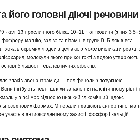
та його головні діючі речовини
9 ккал, 13 г рослинного білка, 10–11 г клітковини (з них 3,5–5
 фосфору, магнію, заліза та вітамінів групи B. Білок вівса —
і, хоча в окремих людей з целіакією може викликати реакці
лісахарид, молекули якого при контакті з водою утворюють
в основі більшості терапевтичних ефектів.
ні для злаків авенантраміди — поліфеноли з потужною
Вони інгібують певні шляхи запалення на клітинному рівні 
маль у вівсі має відносно низький глікемічний індекс
ільнозернових формах. Мінерали працюють синергічно: магн
е участь в антиоксидантному захисті, фосфор і кальцій
на система