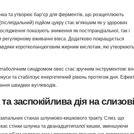
нка та утворює бар’єр для ферментів, що розщеплюють
(післяїдальний) підйом цукру стає м’якішим як у здорових
. Дослідження показують зниження як постпрандіальної, так і
и регулярному вживанні вівса. Додатково покращується
 завдяки коротколанцюговим жирним кислотам, які утворюют
етаболічним синдромом овес стає зручним інструментом: ві
екуси та стабілізує енергетичний рівень протягом дня. Ефек
ання швидких вуглеводів.
та заспокійлива дія на слизов
 запальних станах шлунково-кишкового тракту. Слиз, що
ікає стінки шлунка та дванадцятипалої кишки, зменшуючи