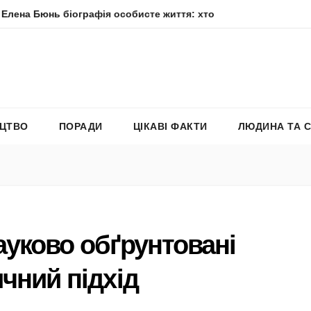
іографія особисте життя: хто вона насправді
Елена Філ
ЕЦТВО
ПОРАДИ
ЦІКАВІ ФАКТИ
ЛЮДИНА ТА 
ауково обґрунтовані
чний підхід