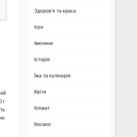
Здоров'я та краса
Ігри
Іменини
Історія
Їжа та кулінарія
Квіти
ній
0 г
Клімат
уть
ин
Космос