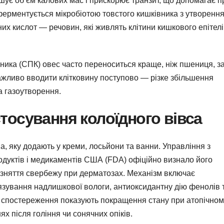
шує об’єм калових мас і прискорює транзит, що допомагає п
 ферментується мікробіотою товстого кишківника з утворенн
их кислот — речовин, які живлять клітини кишкового епітел
ника (СПК) овес часто переноситься краще, ніж пшениця, з
Важливо вводити клітковину поступово — різке збільшення
а газоутворення.
стосування колоїдного вівса
, яку додають у креми, лосьйони та ванни. Управління з
родуктів і медикаментів США (FDA) офіційно визнало його
 зняття свербежу при дерматозах. Механізм включає
’язування надлишкової вологи, антиоксидантну дію фенолів 
ні спостереження показують покращення стану при атопічно
ях після гоління чи сонячних опіків.