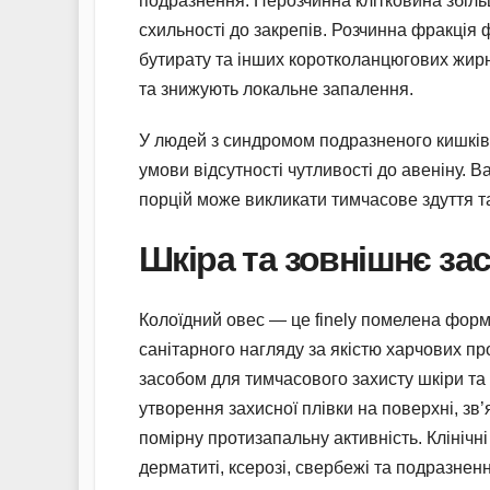
подразнення. Нерозчинна клітковина збіль
схильності до закрепів. Розчинна фракція
бутирату та інших коротколанцюгових жирн
та знижують локальне запалення.
У людей з синдромом подразненого кишків
умови відсутності чутливості до авеніну. 
порцій може викликати тимчасове здуття т
Шкіра та зовнішнє за
Колоїдний овес — це finely помелена форма
санітарного нагляду за якістю харчових п
засобом для тимчасового захисту шкіри та
утворення захисної плівки на поверхні, зв
помірну протизапальну активність. Клініч
дерматиті, ксерозі, свербежі та подразненн