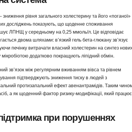
 зниження рівня загального холестерину та його «поганої»
них досліджень показують, що щоденне споживання
ншує ЛПНЩ у середньому на 0,25 ммоль/л. Це відповідає
ається двома шляхами: в’язкий гель бета-глюкану зв’язує
шуючи печінку витрачати власний холестерин на синтез нови
у мікробіотою додатково покращують ліпідний обмін.
ний зв’язок між регулярним вживанням вівса та рівнем
бування підтверджують зниження тиску в людей з
агальний протизапальний ефект авенантрамідів. Таким чино
асіб, а як щоденний фактор ризику-модифікації, який працює
 підтримка при порушеннях