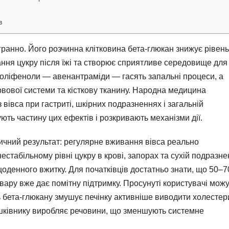
в
гранно. Його розчинна клітковина бета-глюкан знижує рівень
ання цукру після їжі та створює сприятливе середовище для
 поліфеноли — авенантраміди — гасять запальні процеси, а
вової системи та кісткову тканину. Народна медицина
 вівса при гастриті, шкірних подразненнях і загальній
ють частину цих ефектів і розкривають механізми дії.
тичний результат: регулярне вживання вівса реально
стабільному рівні цукру в крові, запорах та сухій подразне
щоденного вжитку. Для початківців достатньо знати, що 50–7
ідвару вже дає помітну підтримку. Просунуті користувачі мож
ть бета-глюкану змушує печінку активніше виводити холестер
ишківнику виробляє речовини, що зменшують системне