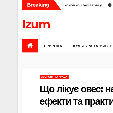
Skip
Breaking
як планувати смачно, економно і без стресу
Елена Бюнь б
to
content
Izum
ПРИРОДА
КУЛЬТУРА ТА МИСТ
ЗДОРОВ'Я ТА КРАСА
Що лікує овес: н
ефекти та практи