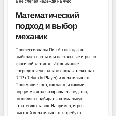
а не слепая надежда на чудо.
Математический
подход и выбор
механик
Профессионалы Пин Ап никогда не
выбирают слоты или настольные игры по
красивой картинке. Их внимание
сосредоточено на таких показателях, как
RTP (Return to Player) и волатильность.
Понимание того, как часто и какими
порциями игра возвращает средства,
позволяет подбирать оптимальную
стратегию ставок. Например, игры с
высокой волатильностью требуют