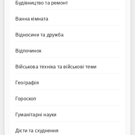
Будівництво та ремонт
Ванна кімната
Відносини та дружба
Відпочинок
Військова техніка та військові теми
Географія
Гороскоп
Гуманітарні науки
Дієти та схуднення