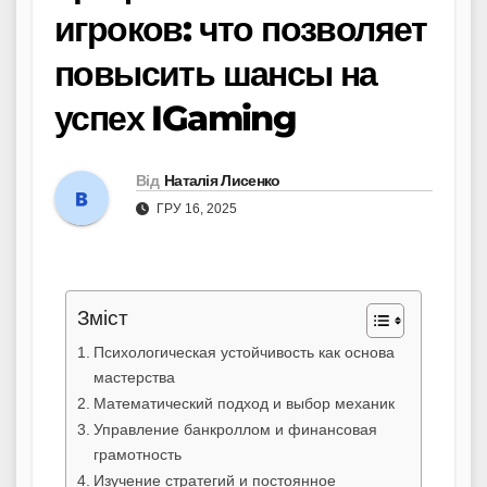
игроков: что позволяет
повысить шансы на
успех IGaming
Від
Наталія Лисенко
ГРУ 16, 2025
Зміст
Психологическая устойчивость как основа
мастерства
Математический подход и выбор механик
Управление банкроллом и финансовая
грамотность
Изучение стратегий и постоянное