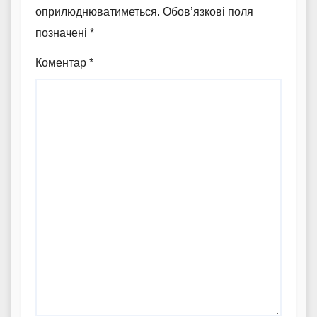
оприлюднюватиметься.
Обов’язкові поля
позначені
*
Коментар
*