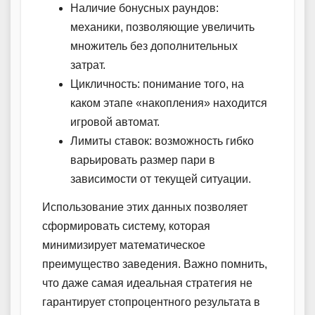
Наличие бонусных раундов:
механики, позволяющие увеличить
множитель без дополнительных
затрат.
Цикличность: понимание того, на
каком этапе «накопления» находится
игровой автомат.
Лимиты ставок: возможность гибко
варьировать размер пари в
зависимости от текущей ситуации.
Использование этих данных позволяет
сформировать систему, которая
минимизирует математическое
преимущество заведения. Важно помнить,
что даже самая идеальная стратегия не
гарантирует стопроцентного результата в