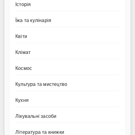
Історія
Їжа та кулінарія
Квіти
Клімат
Космос
Культура та мистецтво
Кухня
Лікувальні засоби
Література та книжки