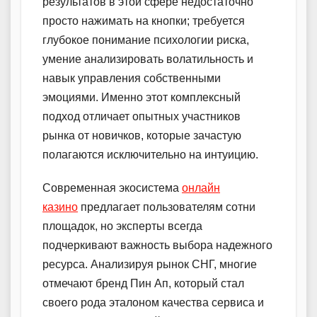
результатов в этой сфере недостаточно
просто нажимать на кнопки; требуется
глубокое понимание психологии риска,
умение анализировать волатильность и
навык управления собственными
эмоциями. Именно этот комплексный
подход отличает опытных участников
рынка от новичков, которые зачастую
полагаются исключительно на интуицию.
Современная экосистема
онлайн
казино
предлагает пользователям сотни
площадок, но эксперты всегда
подчеркивают важность выбора надежного
ресурса. Анализируя рынок СНГ, многие
отмечают бренд Пин Ап, который стал
своего рода эталоном качества сервиса и