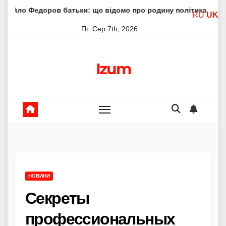
Skip
в батьки: що відомо про родину політика
Молитва прес
RU
UK
to
Пт. Сер 7th, 2026
content
Izum
НОВИНИ
Секреты
профессиональных