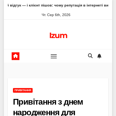
Skip
і клієнт пішов: чому репутація в інтернеті вирішує все
А
to
Чт. Сер 6th, 2026
content
Izum
ПРИВІТАННЯ
Привітання з днем
народження для