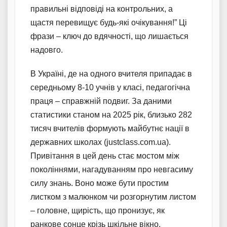
правильні відповіді на контрольних, а
щастя перевищує будь-які очікування!” Ці
фрази – ключ до вдячності, що лишається
надовго.
В Україні, де на одного вчителя припадає в
середньому 8-10 учнів у класі, педагогічна
праця – справжній подвиг. За даними
статистики станом на 2025 рік, близько 282
тисяч вчителів формують майбутнє нації в
державних школах (justclass.com.ua).
Привітання в цей день стає мостом між
поколіннями, нагадуванням про невгасиму
силу знань. Воно може бути простим
листком з малюнком чи розгорнутим листом
– головне, щирість, що пронизує, як
ранкове сонце крізь шкільне вікно.