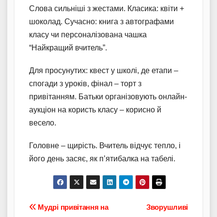
Слова сильніші з жестами. Класика: квіти +
шоколад. Сучасно: книга з автографами
класу чи персоналізована чашка
“Найкращий вчитель”.
Для просунутих: квест у школі, де етапи –
спогади з уроків, фінал – торт з
привітанням. Батьки організовують онлайн-
аукціон на користь класу – корисно й
весело.
Головне – щирість. Вчитель відчує тепло, і
його день засяє, як п’ятибалка на табелі.
Навігація
Мудрі привітання на
Зворушливі