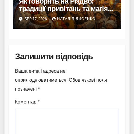
Як говорять на Різдво:
традиції привітань та магія
слів
БЕР 17, 2026
НАТАЛІЯ ЛИСЕНКО
Залишити відповідь
Ваша e-mail адреса не
оприлюднюватиметься.
Обов’язкові поля
позначені
*
Коментар
*