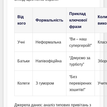
Приклад
Від
Кол
Формальність
ключової
кого
вико
фрази
“Ви – наш
Учні
Неформальна
Клас
супергерой!”
“Дякуємо за
Батьки
Напівофіційна
Збори
турботу”
“Без
Колеги
З гумором
перевірених
Учит
зошитів!”
Джерела даних: аналіз типових привітань з