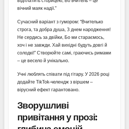
відплатить сторицею, Бо вчитель – це
вічний маяк надії.”
Сучасний варіант з гумором: “Вчителько
строга, та добра душа, З днем народження!
Не сердись за двійки, Бо ми стараємось,
хоч і не завжди. Хай вихідні будуть довгі й
солодкі!” Створюйте самі, граючись римами
– це весело й унікально.
Учні люблять співати під гітару. У 2026 році
додайте TikTok-челендж з віршем –
вірусний ефект гарантовано.
Зворушливі
привітання у прозі:
глибина емоцій