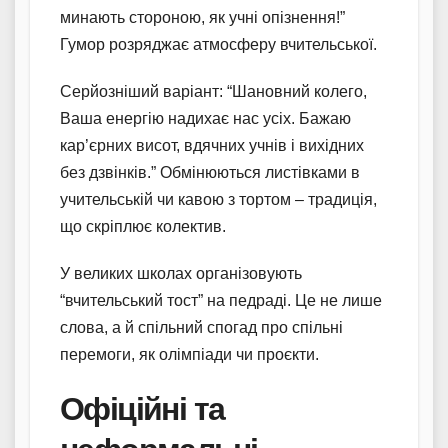
минають стороною, як учні опізнення!”
Гумор розряджає атмосферу вчительської.
Серйозніший варіант: “Шановний колего,
Ваша енергію надихає нас усіх. Бажаю
кар’єрних висот, вдячних учнів і вихідних
без дзвінків.” Обмінюються листівками в
учительській чи кавою з тортом – традиція,
що скріплює колектив.
У великих школах організовують
“вчительський тост” на педраді. Це не лише
слова, а й спільний спогад про спільні
перемоги, як олімпіади чи проєкти.
Офіційні та