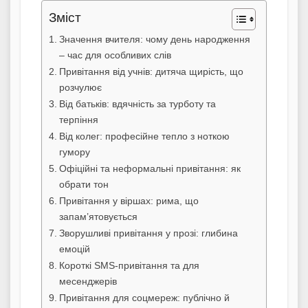
Зміст
Значення вчителя: чому день народження
– час для особливих слів
Привітання від учнів: дитяча щирість, що
розчулює
Від батьків: вдячність за турботу та
терпіння
Від колег: професійне тепло з ноткою
гумору
Офіційні та неформальні привітання: як
обрати тон
Привітання у віршах: рима, що
запам’ятовується
Зворушливі привітання у прозі: глибина
емоцій
Короткі SMS-привітання та для
месенджерів
Привітання для соцмереж: публічно й