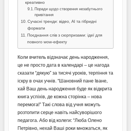
креативно
Поради щодо створення незабутнього
привітання
Сучасні тренди: відео, AI та гібридні
формати
Поєднання слів з сюрпризами: ідеї для
повного wow-ефекту
Коли вчитель відзначає день народження,
це не просто дата в календарі – це нагода
сказати “дякую” за тисячі уроків, терпіння та
іскру в очах учнів. “Шановний пане Іване,
хай Ваш день народження буде як відкрита
книга успіхів, де кожна сторінка – нова
перемога!” Такі слова від учня можуть
розтопити серце навіть найсуворішого
педагога. Або від колеги: “Люба Олено
Петрівно, нехай Ваші роки множаться, як