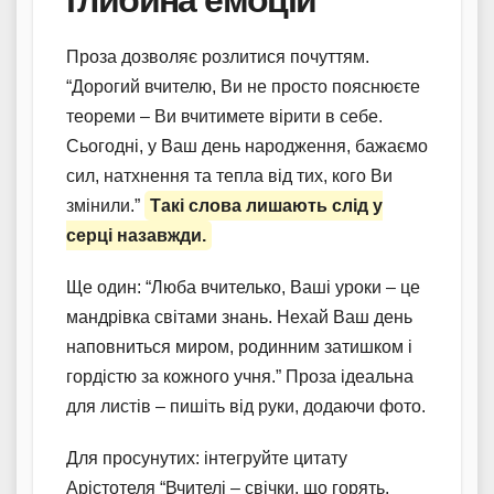
Проза дозволяє розлитися почуттям.
“Дорогий вчителю, Ви не просто пояснюєте
теореми – Ви вчитимете вірити в себе.
Сьогодні, у Ваш день народження, бажаємо
сил, натхнення та тепла від тих, кого Ви
змінили.”
Такі слова лишають слід у
серці назавжди.
Ще один: “Люба вчителько, Ваші уроки – це
мандрівка світами знань. Нехай Ваш день
наповниться миром, родинним затишком і
гордістю за кожного учня.” Проза ідеальна
для листів – пишіть від руки, додаючи фото.
Для просунутих: інтегруйте цитату
Арістотеля “Вчителі – свічки, що горять,