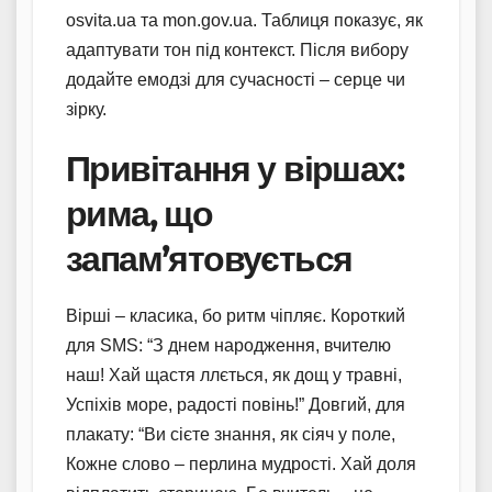
osvita.ua та mon.gov.ua. Таблиця показує, як
адаптувати тон під контекст. Після вибору
додайте емодзі для сучасності – серце чи
зірку.
Привітання у віршах:
рима, що
запам’ятовується
Вірші – класика, бо ритм чіпляє. Короткий
для SMS: “З днем народження, вчителю
наш! Хай щастя ллється, як дощ у травні,
Успіхів море, радості повінь!” Довгий, для
плакату: “Ви сієте знання, як сіяч у поле,
Кожне слово – перлина мудрості. Хай доля