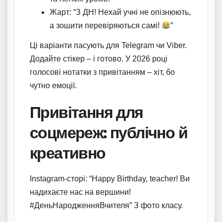
Жарт: “З ДН! Нехай учні не опізнюють,
а зошити перевіряються самі!
”
Ці варіанти пасують для Telegram чи Viber.
Додайте стікер – і готово. У 2026 році
голосові нотатки з привітанням – хіт, бо
чутно емоції.
Привітання для
соцмереж: публічно й
креативно
Instagram-сторі: “Happy Birthday, teacher! Ви
надихаєте нас на вершини!
#ДеньНародженняВчителя” З фото класу.