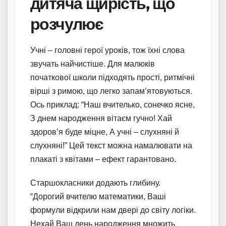
дитяча щирість, що
розчулює
Учні – головні герої уроків, тож їхні слова
звучать найчистіше. Для малюків
початкової школи підходять прості, ритмічні
вірші з римою, що легко запам’ятовуються.
Ось приклад: “Наш вчителько, сонечко ясне,
З днем народження вітаєм гучно! Хай
здоров’я буде міцне, А учні – слухняні й
слухняні!” Цей текст можна намалювати на
плакаті з квітами – ефект гарантовано.
Старшокласники додають глибину.
“Дорогий вчителю математики, Ваші
формули відкрили нам двері до світу логіки.
Нехай Ваш день народження множить