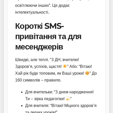
освітлюючи інших”. Це додає
інтелектуальності.
Короткі SMS-
привітання та для
месенджерів
Швидкі, але теплі. “З ДН, вчителю!
Здоров’я, успіхів, щастя!
” Або: “Вітаю!
Хай рік буде топовим, як Ваші уроки!
” До
160 символів – правило.
Для вчительки: “З днем народження!
Ти – зірка педагогіки!
”
Для вчителя: “Вітаю! Міцного здоров’я
та легких уроків!”