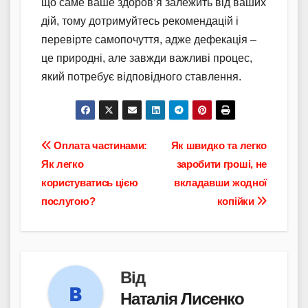
що саме ваше здоров’я залежить від ваших
дій, тому дотримуйтесь рекомендацій і
перевірте самопочуття, адже дефекація –
це природні, але завжди важливі процес,
який потребує відповідного ставлення.
Навігація
Оплата частинами:
Як швидко та легко
Як легко
заробити гроші, не
записів
користуватись цією
вкладавши жодної
послугою?
копійки
Від
Наталія Лисенко