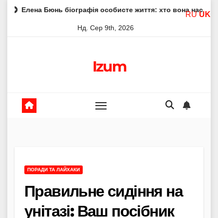
Skip
нь біографія особисте життя: хто вона насправді
Елена
RU
UK
to
Нд. Сер 9th, 2026
content
Izum
ПОРАДИ ТА ЛАЙХАКИ
Правильне сидіння на
унітазі: Ваш посібник