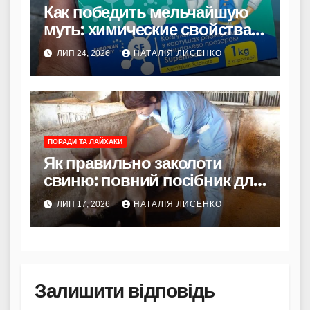
Как победить мельчайшую
муть: химические свойства и
принцип действия
ЛИП 24, 2026
НАТАЛІЯ ЛИСЕНКО
коагулянтов
ПОРАДИ ТА ЛАЙХАКИ
Як правильно заколоти
свиню: повний посібник для
початківців та досвідчених
ЛИП 17, 2026
НАТАЛІЯ ЛИСЕНКО
господарів
Залишити відповідь