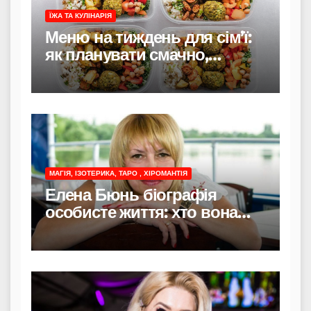
ЇЖА ТА КУЛІНАРІЯ
Меню на тиждень для сім’ї:
як планувати смачно,
економно і без стресу
МАГІЯ, ІЗОТЕРИКА, ТАРО , ХІРОМАНТІЯ
Елена Бюнь біографія
особисте життя: хто вона
насправді