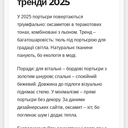
тренди 2025
У 2025 портьєри повертаються
тріумфально: оксамитові в теракотових
тонах, комбіновані з льоном. Тренд –
багатошаровість: тюль під портьєрою для
градації світла. Натуральні тканини
панують, бо екологія в моді.
Поради: для вітальні – бордові портьєри з
золотим шнуром; спальні – спокійний
бежевий. Довжина до підлоги візуально
піднімає стелю. У мінімалізмі – прямі
портьєри без декору. За даними
дизайнерських сайтів, оксамит – хіт, бо
поглинає шум і додає тепла.