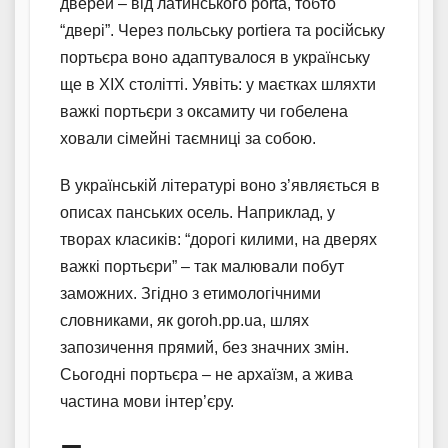
дверей – від латинського porta, тобто
“двері”. Через польську portiera та російську
портьєра воно адаптувалося в українську
ще в XIX столітті. Уявіть: у маєтках шляхти
важкі портьєри з оксамиту чи гобелена
ховали сімейні таємниці за собою.
В українській літературі воно з’являється в
описах панських осель. Наприклад, у
творах класиків: “дорогі килими, на дверях
важкі портьєри” – так малювали побут
заможних. Згідно з етимологічними
словниками, як goroh.pp.ua, шлях
запозичення прямий, без значних змін.
Сьогодні портьєра – не архаїзм, а жива
частина мови інтер’єру.