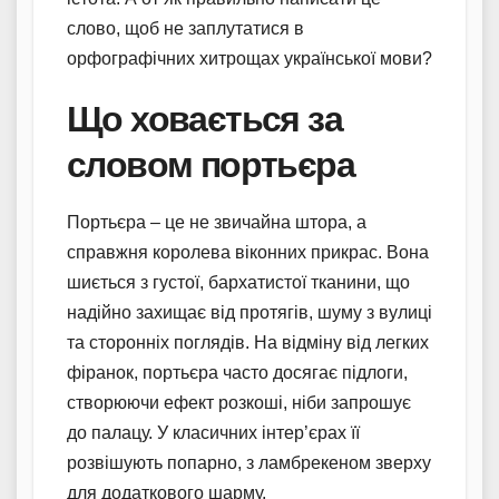
слово, щоб не заплутатися в
орфографічних хитрощах української мови?
Що ховається за
словом портьєра
Портьєра – це не звичайна штора, а
справжня королева віконних прикрас. Вона
шиється з густої, бархатистої тканини, що
надійно захищає від протягів, шуму з вулиці
та сторонніх поглядів. На відміну від легких
фіранок, портьєра часто досягає підлоги,
створюючи ефект розкоші, ніби запрошує
до палацу. У класичних інтер’єрах її
розвішують попарно, з ламбрекеном зверху
для додаткового шарму.