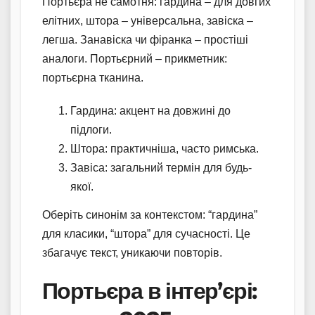
Портьєра не самотня: гардина – для довгих
елітних, штора – універсальна, завіска –
легша. Занавіска чи фіранка – простіші
аналоги. Портьєрний – прикметник:
портьєрна тканина.
Гардина: акцент на довжині до
підлоги.
Штора: практичніша, часто римська.
Завіса: загальний термін для будь-
якої.
Оберіть синонім за контекстом: “гардина”
для класики, “штора” для сучасності. Це
збагачує текст, уникаючи повторів.
Портьєра в інтер’єрі: