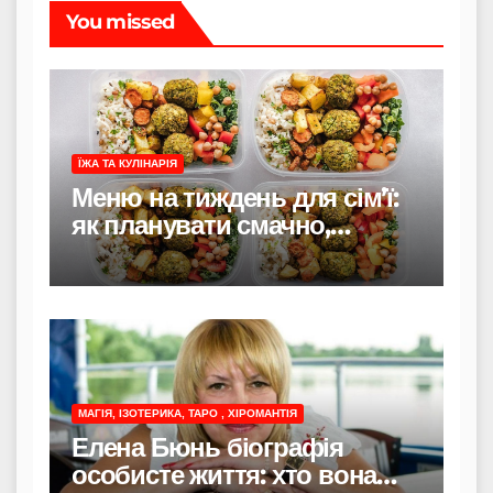
You missed
ЇЖА ТА КУЛІНАРІЯ
Меню на тиждень для сім’ї:
як планувати смачно,
економно і без стресу
МАГІЯ, ІЗОТЕРИКА, ТАРО , ХІРОМАНТІЯ
Елена Бюнь біографія
особисте життя: хто вона