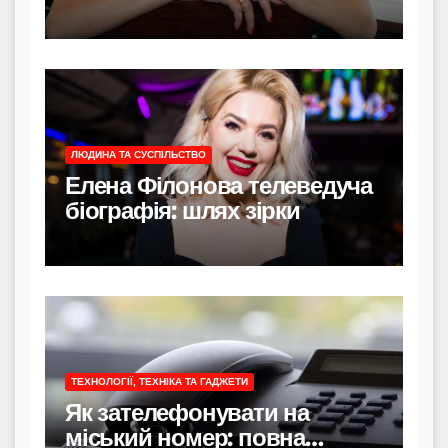
насправді
ЛЮДИНА ТА СУСПІЛЬСТВО
Елена Філонова телеведуча
біографія: шлях зірки
ТЕХНОЛОГІЇ, ТЕХНІКА ТА ГАДЖЕТИ
Як зателефонувати на
міський номер: повна