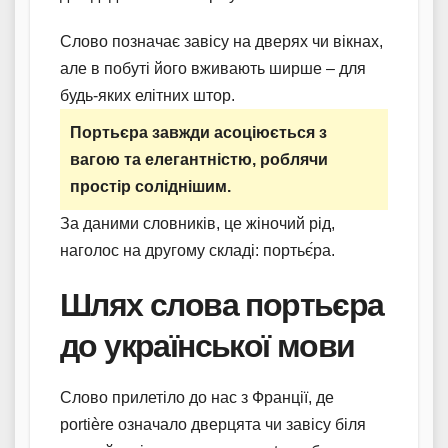
Слово позначає завісу на дверях чи вікнах,
але в побуті його вживають ширше – для
будь-яких елітних штор.
Портьєра завжди асоціюється з
вагою та елегантністю, роблячи
простір соліднішим.
За даними словників, це жіночий рід,
наголос на другому складі: портьє́ра.
Шлях слова портьєра
до української мови
Слово прилетіло до нас з Франції, де
portière означало дверцята чи завісу біля