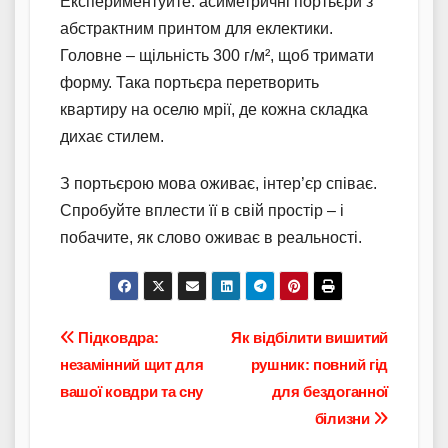
Експериментуйте: асиметричні портьєри з
абстрактним принтом для еклектики.
Головне – щільність 300 г/м², щоб тримати
форму. Така портьєра перетворить
квартиру на оселю мрії, де кожна складка
дихає стилем.
З портьєрою мова оживає, інтер’єр співає.
Спробуйте вплести її в свій простір – і
побачите, як слово оживає в реальності.
Навігація
Підковдра:
Як відбілити вишитий
незамінний щит для
рушник: повний гід
записів
вашої ковдри та сну
для бездоганної
білизни