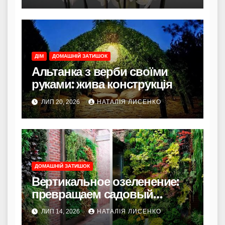
ДІМ
ДОМАШНІЙ ЗАТИШОК
Альтанка з верби своїми
руками: жива конструкція
ЛИП 20, 2026
НАТАЛІЯ ЛИСЕНКО
ДОМАШНІЙ ЗАТИШОК
Вертикальное озеленение:
превращаем садовый
стеллаж в цветущую
ЛИП 14, 2026
НАТАЛІЯ ЛИСЕНКО
фотозону