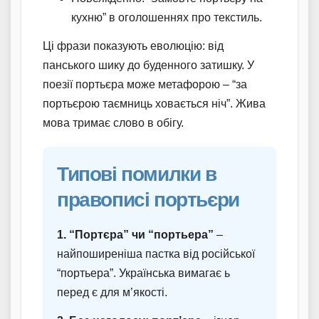
кухню” в оголошеннях про текстиль.
Ці фрази показують еволюцію: від
панського шику до буденного затишку. У
поезії портьєра може метафорою – “за
портьєрою таємниць ховається ніч”. Жива
мова тримає слово в обігу.
Типові помилки в
правописі портьєри
1. “Портєра” чи “портьера”
–
найпоширеніша пастка від російської
“портьера”. Українська вимагає ь
перед є для м’якості.