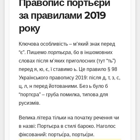
Правопис портьєри
за правилами 2019
року
Ключова особливість – м’який знак перед
“є”. Пишемо
портьєра
, бо в іншомовних
словах після м’яких приголосних (тут “ть”)
перед я, ю, є, ї ставимо ь. Це правило § 98
Українського правопису 2019: після д, т, з, с,
ц, л, н перед йотованими. Без ь було б
“портєра” – груба помилка, типова для
русизмів.
Велика літера тільки на початку речення чи
в назві: Портьєра в стилі бароко. Наголос
фіксований: портьє́ра, портьє́ри.