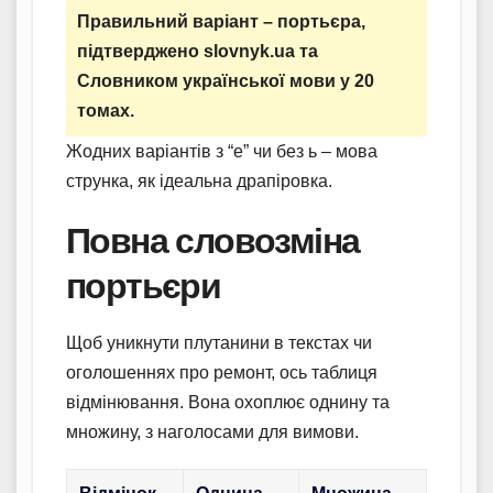
Правильний варіант – портьєра,
підтверджено slovnyk.ua та
Словником української мови у 20
томах.
Жодних варіантів з “е” чи без ь – мова
струнка, як ідеальна драпіровка.
Повна словозміна
портьєри
Щоб уникнути плутанини в текстах чи
оголошеннях про ремонт, ось таблиця
відмінювання. Вона охоплює однину та
множину, з наголосами для вимови.