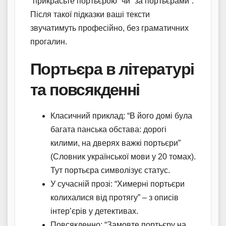
“прикрасьте портьєрою” чи “за портьєрами”.
Після такої підказки ваші тексти
звучатимуть професійно, без граматичних
прогалин.
Портьєра в літературі
та повсякденні
Класичний приклад: “В його домі була
багата панська обстава: дорогі
килими, на дверях важкі портьєри”
(Словник української мови у 20 томах).
Тут портьєра символізує статус.
У сучасній прозі: “Химерні портьєри
колихалися від протягу” – з описів
інтер’єрів у детективах.
Повсякденно: “Замовте портьєру на