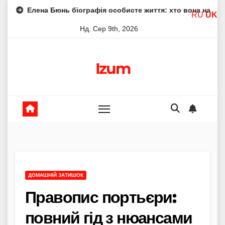
Skip
юнь біографія особисте життя: хто вона насправді
Елена
RU
UK
to
Нд. Сер 9th, 2026
content
Izum
ДОМАШНІЙ ЗАТИШОК
Правопис портьєри:
повний гід з нюансами