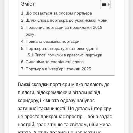
Зміст
Що ховається за словом портьєра
Шлях слова портьєра до української мови
Правопис портьєри за правилами 2019
року
Повна словозміна портьєри
Портьєра в літературі та повсякденні
Типові помилки в правописі портьєри
Синоніми та споріднені слова
Портьєра в інтер’єрі: тренди 2025
Важкі складки портьєри м’яко падають до
підлоги, відокремлюючи вітальню від
коридору, і кімната одразу набуває
затишної таємничості. Ця деталь інтер’єру
не просто прикрашає простір – вона задає
настрій, грає з тінню та світлом, ніби жива
істота. А от як правильно написати це