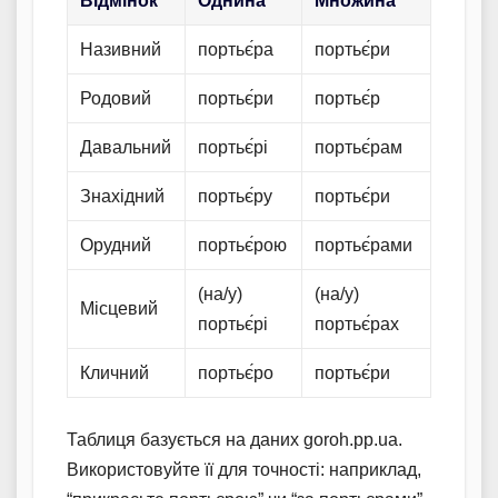
Відмінок
Однина
Множина
Називний
портьє́ра
портьє́ри
Родовий
портьє́ри
портьє́р
Давальний
портьє́рі
портьє́рам
Знахідний
портьє́ру
портьє́ри
Орудний
портьє́рою
портьє́рами
(на/у)
(на/у)
Місцевий
портьє́рі
портьє́рах
Кличний
портьє́ро
портьє́ри
Таблиця базується на даних goroh.pp.ua.
Використовуйте її для точності: наприклад,