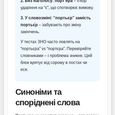
2. Без наголосу: порт’ера
– ігнор
ударіння на “є”, що спотворює вимову.
3. У словозміні: “портьєр” замість
портьє́р
– забувають про зміну
закінчень.
У тестах ЗНО часто ловлять на
“портьєра” vs “портєра”. Перевіряйте
словниками – і проблема зникне. Цей
блок врятує від сорому в постах чи
есе.
Синоніми та
споріднені слова