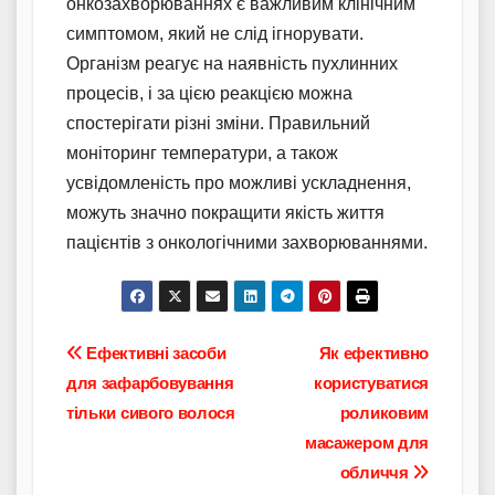
онкозахворюваннях є важливим клінічним
симптомом, який не слід ігнорувати.
Організм реагує на наявність пухлинних
процесів, і за цією реакцією можна
спостерігати різні зміни. Правильний
моніторинг температури, а також
усвідомленість про можливі ускладнення,
можуть значно покращити якість життя
пацієнтів з онкологічними захворюваннями.
Навігація
Ефективні засоби
Як ефективно
для зафарбовування
користуватися
записів
тільки сивого волося
роликовим
масажером для
обличчя