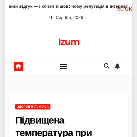
Skip
к — і клієнт пішов: чому репутація в інтернеті вирішує все
RU
UK
to
Чт. Сер 6th, 2026
content
Izum
ЗДОРОВ'Я ТА КРАСА
Підвищена
температура при