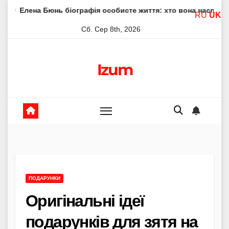
Skip
юнь біографія особисте життя: хто вона насправді
Елен
RU
UK
to
Сб. Сер 8th, 2026
content
Izum
ПОДАРУНКИ
Оригінальні ідеї
подарунків для зятя на