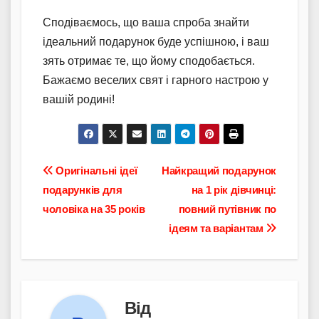
Сподіваємось, що ваша спроба знайти
ідеальний подарунок буде успішною, і ваш
зять отримає те, що йому сподобається.
Бажаємо веселих свят і гарного настрою у
вашій родині!
Навігація
Оригінальні ідеї
Найкращий подарунок
подарунків для
на 1 рік дівчинці:
записів
чоловіка на 35 років
повний путівник по
ідеям та варіантам
Від