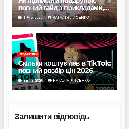
Як підписати подарунок:
повний гайд з прикладами,
ідеями та секретами щирості
ТРА 5, 2026
НАТАЛІЯ ЛИСЕНКО
ПОДАРУНКИ
Скільки коштує лев в TikTok:
повний розбір цін 2026
БЕР 8, 2026
НАТАЛІЯ ЛИСЕНКО
Залишити відповідь