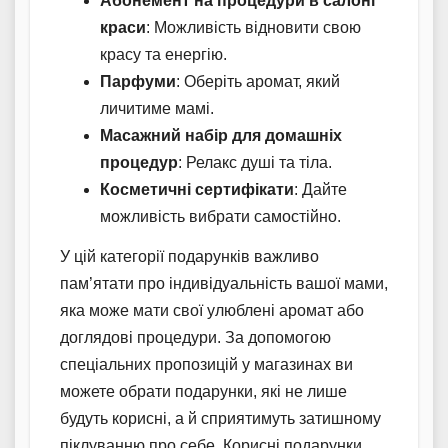
Абонемент на процедури в салоні
краси
: Можливість відновити свою
красу та енергію.
Парфуми
: Оберіть аромат, який
личитиме мамі.
Масажний набір для домашніх
процедур
: Релакс душі та тіла.
Косметичні сертифікати
: Дайте
можливість вибрати самостійно.
У цій категорії подарунків важливо
пам’ятати про індивідуальність вашої мами,
яка може мати свої улюблені аромат або
доглядові процедури. За допомогою
спеціальних пропозицій у магазинах ви
можете обрати подарунки, які не лише
будуть корисні, а й сприятимуть затишному
піклуванню про себе. Корисні подарунки