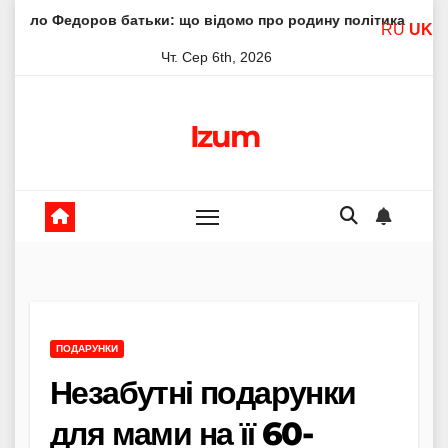
Skip
в батьки: що відомо про родину політика
Молитва пресв
RU
UK
to
Чт. Сер 6th, 2026
content
Izum
ПОДАРУНКИ
Незабутні подарунки
для мами на її 60-