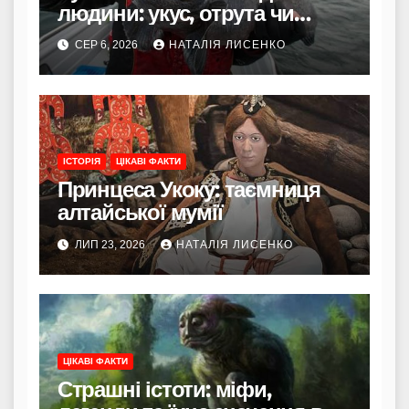
людини: укус, отрута чи
лише зовнішність
СЕР 6, 2026
НАТАЛІЯ ЛИСЕНКО
ІСТОРІЯ
ЦІКАВІ ФАКТИ
Принцеса Укоку: таємниця
алтайської мумії
ЛИП 23, 2026
НАТАЛІЯ ЛИСЕНКО
ЦІКАВІ ФАКТИ
Страшні істоти: міфи,