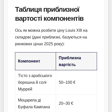
Таблиця приблизної
вартості компонентів
Ось як можна розбити ціну Louis XIII на
складові (дані приблизні, базуються на
ринкових цінах 2025 року):
Приблизна
Компонент
вартість
Тісто з арабського
борошна й солі
50–100 €
Муррей
Моцарела ді
20–30 €
Буфала Кампана