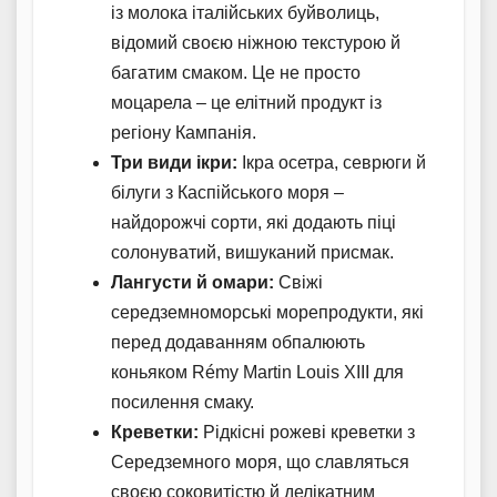
із молока італійських буйволиць,
відомий своєю ніжною текстурою й
багатим смаком. Це не просто
моцарела – це елітний продукт із
регіону Кампанія.
Три види ікри:
Ікра осетра, севрюги й
білуги з Каспійського моря –
найдорожчі сорти, які додають піці
солонуватий, вишуканий присмак.
Лангусти й омари:
Свіжі
середземноморські морепродукти, які
перед додаванням обпалюють
коньяком Rémy Martin Louis XIII для
посилення смаку.
Креветки:
Рідкісні рожеві креветки з
Середземного моря, що славляться
своєю соковитістю й делікатним