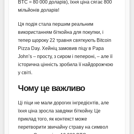
BTC = 80 000 доларів), їхня ціна сягає 800
мільйонів доларів!
Ця подія стала першим реальним
використанням біткойна для покупки, і
тепер щороку 22 травня святкують Bitcoin
Pizza Day. Хейніц замовив піцу в Papa
John’s – просту, з сиром і пепероні, – але її
історична цінність зробила її найдорожчою
у світі.
Чому це важливо
Ці піци не мали дорогих інгредієнтів, але
їхня ціна зросла завдяки біткойну. Це
приклад того, як контекст може
перетворити звичайну страву на символ