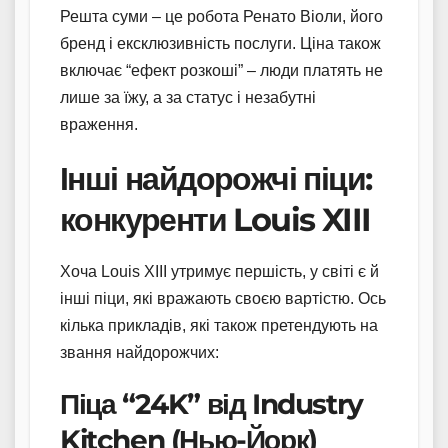
Решта суми – це робота Ренато Віоли, його
бренд і ексклюзивність послуги. Ціна також
включає “ефект розкоші” – люди платять не
лише за їжу, а за статус і незабутні
враження.
Інші найдорожчі піци:
конкуренти Louis XIII
Хоча Louis XIII утримує першість, у світі є й
інші піци, які вражають своєю вартістю. Ось
кілька прикладів, які також претендують на
звання найдорожчих:
Піца “24K” від Industry
Kitchen (Нью-Йорк)