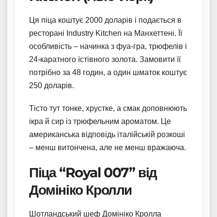
Ця піца коштує 2000 доларів і подається в
ресторані Industry Kitchen на Манхеттені. Її
особливість – начинка з фуа-гра, трюфелів і
24-каратного їстівного золота. Замовити її
потрібно за 48 годин, а один шматок коштує
250 доларів.
Тісто тут тонке, хрустке, а смак доповнюють
ікра й сир із трюфельним ароматом. Це
американська відповідь італійській розкоші
– менш витончена, але не менш вражаюча.
Піца “Royal 007” від
Домініко Кролли
Шотландський шеф Домініко Кролла