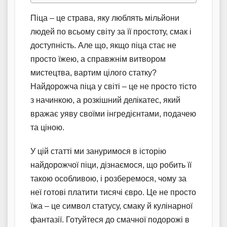
Піца – це страва, яку люблять мільйони
людей по всьому світу за її простоту, смак і
доступність. Але що, якщо піца стає не
просто їжею, а справжнім витвором
мистецтва, вартим цілого статку?
Найдорожча піца у світі – це не просто тісто
з начинкою, а розкішний делікатес, який
вражає уяву своїми інгредієнтами, подачею
та ціною.
У цій статті ми зануримося в історію
найдорожчої піци, дізнаємося, що робить її
такою особливою, і розберемося, чому за
неї готові платити тисячі євро. Це не просто
їжа – це символ статусу, смаку й кулінарної
фантазії. Готуйтеся до смачної подорожі в