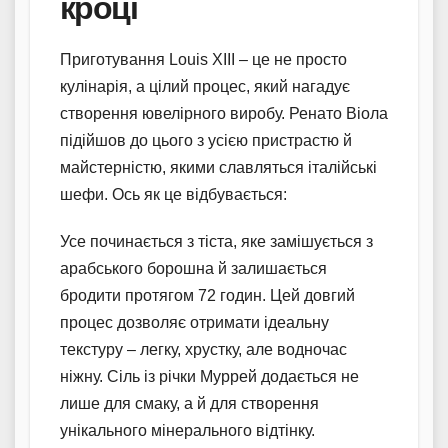
кроці
Приготування Louis XIII – це не просто
кулінарія, а цілий процес, який нагадує
створення ювелірного виробу. Ренато Віола
підійшов до цього з усією пристрастю й
майстерністю, якими славляться італійські
шефи. Ось як це відбувається:
Усе починається з тіста, яке замішується з
арабського борошна й залишається
бродити протягом 72 годин. Цей довгий
процес дозволяє отримати ідеальну
текстуру – легку, хрустку, але водночас
ніжну. Сіль із річки Муррей додається не
лише для смаку, а й для створення
унікального мінерального відтінку.