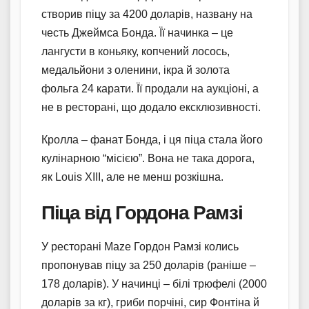
створив піцу за 4200 доларів, названу на
честь Джеймса Бонда. Її начинка – це
лангусти в коньяку, копчений лосось,
медальйони з оленини, ікра й золота
фольга 24 карати. Її продали на аукціоні, а
не в ресторані, що додало ексклюзивності.
Кролла – фанат Бонда, і ця піца стала його
кулінарною “місією”. Вона не така дорога,
як Louis XIII, але не менш розкішна.
Піца від Гордона Рамзі
У ресторані Maze Гордон Рамзі колись
пропонував піцу за 250 доларів (раніше –
178 доларів). У начинці – білі трюфелі (2000
доларів за кг), гриби порчіні, сир Фонтіна й