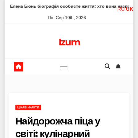
Skip
Бюнь біографія особисте життя: хто вона насправді
Еле
RU
UK
to
Пн. Сер 10th, 2026
content
Izum
ЦІКАВІ ФАКТИ
Найдорожча піца у
світі: кулінарний