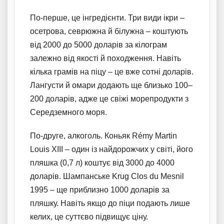
По-перше, це інгредієнти. Три види ікри –
осетрова, севрюжна й білужна – коштують
від 2000 до 5000 доларів за кілограм
залежно від якості й походження. Навіть
кілька грамів на піцу – це вже сотні доларів.
Лангусти й омари додають ще близько 100–
200 доларів, адже це свіжі морепродукти з
Середземного моря.
По-друге, алкоголь. Коньяк Rémy Martin
Louis XIII – один із найдорожчих у світі, його
пляшка (0,7 л) коштує від 3000 до 4000
доларів. Шампанське Krug Clos du Mesnil
1995 – ще приблизно 1000 доларів за
пляшку. Навіть якщо до піци подають лише
келих, це суттєво підвищує ціну.