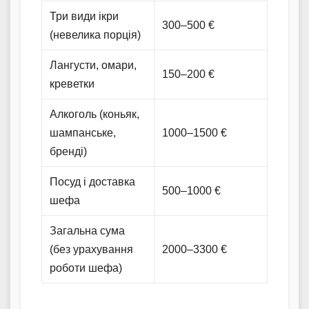
Три види ікри
300–500 €
(невелика порція)
Лангусти, омари,
150–200 €
креветки
Алкоголь (коньяк,
шампанське,
1000–1500 €
бренді)
Посуд і доставка
500–1000 €
шефа
Загальна сума
(без урахування
2000–3300 €
роботи шефа)