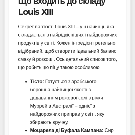
Що входить до складу
Louis XIII
Секрет вартості Louis XIII – у її начинці, яка
складається з найрідкісніших і найдорожчих
продуктів у світі. Кожен інгредієнт ретельно
відібраний, щоб створити ідеальний баланс
смаку й розкоші. Ось детальний список того,
що робить цю піцу такою особливою:
Тісто:
Готується з арабського
борошна найвищої якості з
додаванням рожевої солі з річки
Муррей в Австралії – однієї з
найдорожчих приправ у світі, яку
збирають вручну.
Моцарела ді Буфала Кампана:
Сир