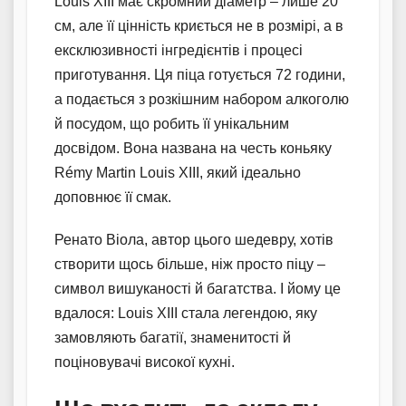
Louis XIII має скромний діаметр – лише 20
см, але її цінність криється не в розмірі, а в
ексклюзивності інгредієнтів і процесі
приготування. Ця піца готується 72 години,
а подається з розкішним набором алкоголю
й посудом, що робить її унікальним
досвідом. Вона названа на честь коньяку
Rémy Martin Louis XIII, який ідеально
доповнює її смак.
Ренато Віола, автор цього шедевру, хотів
створити щось більше, ніж просто піцу –
символ вишуканості й багатства. І йому це
вдалося: Louis XIII стала легендою, яку
замовляють багатії, знаменитості й
поціновувачі високої кухні.