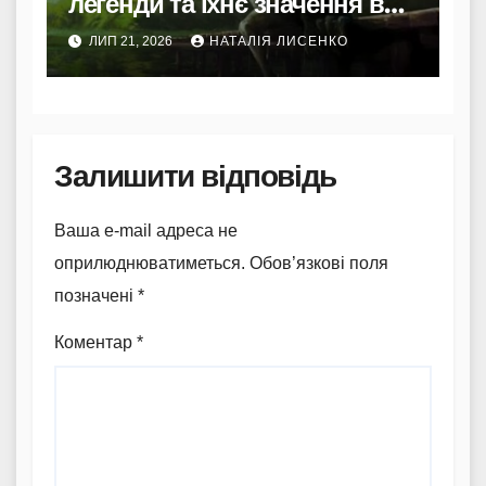
легенди та їхнє значення в
культурі
ЛИП 21, 2026
НАТАЛІЯ ЛИСЕНКО
Залишити відповідь
Ваша e-mail адреса не
оприлюднюватиметься.
Обов’язкові поля
позначені
*
Коментар
*