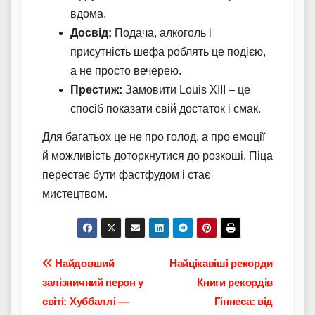
вдома.
Досвід:
Подача, алкоголь і
присутність шефа роблять це подією,
а не просто вечерею.
Престиж:
Замовити Louis XIII – це
спосіб показати свій достаток і смак.
Для багатьох це не про голод, а про емоції
й можливість доторкнутися до розкоші. Піца
перестає бути фастфудом і стає
мистецтвом.
Навігація
Найдовший
Найцікавіші рекорди
залізничний перон у
Книги рекордів
записів
світі: Хуббаллі —
Гіннеса: від