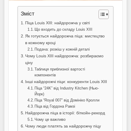
Зміст
Піца Louis XIII: найдорожча у світі
Що входить до складу Louis XIII
Як готується найдорожча піца: мистецтво
в кожному кроці
Подача: розкіш у кожній деталі
Чому Louis XIII найдорожча: розбираємо
ціну
Таблиця приблизної вартості
компонентів
Інші найдорожчі піци: конкуренти Louis XIII
Піца “24K” від Industry Kitchen (Нью-
Йорк)
Піца “Royal 007” від Домініко Кролли
Піца від Гордона Рамзі
Найдорожча піца в історії: біткойн-рекорд
Чому це важливо
Чому люди платять за найдорожчу піцу