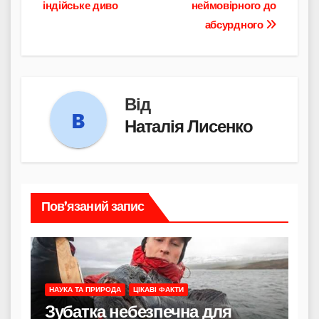
індійське диво
неймовірного до
абсурдного
Від
Наталія Лисенко
Пов’язаний запис
НАУКА ТА ПРИРОДА
ЦІКАВІ ФАКТИ
Зубатка небезпечна для