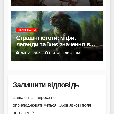
ЦІКАВІ ФАКТИ
Страшні істоти: міфи,
легенди та їхнє значення в
культурі
ЛИП 21, 2026
НАТАЛІЯ ЛИСЕНКО
Залишити відповідь
Ваша e-mail адреса не
оприлюднюватиметься.
Обов’язкові поля
позначені
*