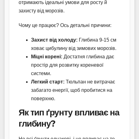
отримають ідеальні умови для росту й
захисту від морозів.
Чому це працює? Ось детальні причини:
Захист від холоду:
Глибина 9-15 см
ховає цибулину від зимових морозів.
Міцні корені:
Достатня глибина дає
простір для розвитку кореневої
системи.
Легкий старт:
Тюльпан не витрачає
забагато енергії, щоб пробитися на
поверхню.
Як тип ґрунту впливає на
глибину?
Не всі ґрунти однакові, і це впливає на те,