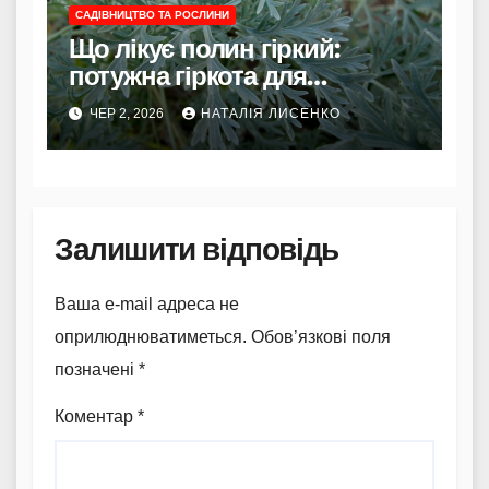
САДІВНИЦТВО ТА РОСЛИНИ
Що лікує полин гіркий:
потужна гіркота для
травлення, очищення
ЧЕР 2, 2026
НАТАЛІЯ ЛИСЕНКО
організму та відновлення
сил
Залишити відповідь
Ваша e-mail адреса не
оприлюднюватиметься.
Обов’язкові поля
позначені
*
Коментар
*