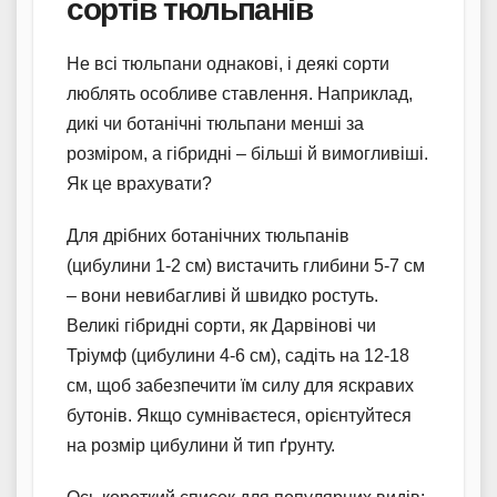
сортів тюльпанів
Не всі тюльпани однакові, і деякі сорти
люблять особливе ставлення. Наприклад,
дикі чи ботанічні тюльпани менші за
розміром, а гібридні – більші й вимогливіші.
Як це врахувати?
Для дрібних ботанічних тюльпанів
(цибулини 1-2 см) вистачить глибини 5-7 см
– вони невибагливі й швидко ростуть.
Великі гібридні сорти, як Дарвінові чи
Тріумф (цибулини 4-6 см), садіть на 12-18
см, щоб забезпечити їм силу для яскравих
бутонів. Якщо сумніваєтеся, орієнтуйтеся
на розмір цибулини й тип ґрунту.