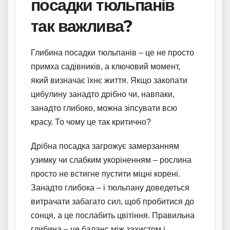
посадки тюльпанів
так важлива?
Глибина посадки тюльпанів – це не просто
примха садівників, а ключовий момент,
який визначає їхнє життя. Якщо закопати
цибулину занадто дрібно чи, навпаки,
занадто глибоко, можна зіпсувати всю
красу. То чому це так критично?
Дрібна посадка загрожує замерзанням
узимку чи слабким укоріненням – рослина
просто не встигне пустити міцні корені.
Занадто глибока – і тюльпану доведеться
витрачати забагато сил, щоб пробитися до
сонця, а це послабить цвітіння. Правильна
глибина – це баланс між захистом і