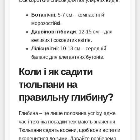
Ось короткий список для популярних видів:
Ботанічні:
5-7 см – компактні й
морозостійкі.
Дарвінові гібриди:
12-15 см – для
великих і соковитих квітів.
Лілієцвітні:
10-13 см – середній
баланс для елегантних бутонів.
Коли і як садити
тюльпани на
правильну глибину?
Глибина – це лише половина успіху, адже
час і техніка посадки теж мають значення.
Тюльпани садять восени, щоб вони встигли
вкоренитися до зими. Давайте розберемо,