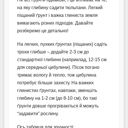
на яку глибину садити тюльпани. Легкий
піщаний ґрунт і важка глиниста земля
вимагають різних підходів. Давайте
розберемо це детально!
На легких, пухких ґрунтах (піщаних) садіть
трохи глибше – додайте 2-3 см до
стандартної глибини (наприклад, 12-15 см
для середньої цибулини). Пісок погано
тримає вологу й тепло, тож цибулина
потребує більше захисту. На важких
глинистих ґрунтах, навпаки, зменшіть
глибину на 1-2 см (до 8-10 см), бо такі
ґрунти довше прогріваються й можуть
“задавити” рослину.
Ось таблиця для зручності: