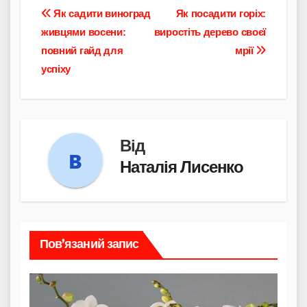
Навігація
Як садити виноград
Як посадити горіх:
живцями восени:
виростіть дерево своєї
записів
повний гайд для
мрії
успіху
Від
Наталія Лисенко
Пов’язаний запис