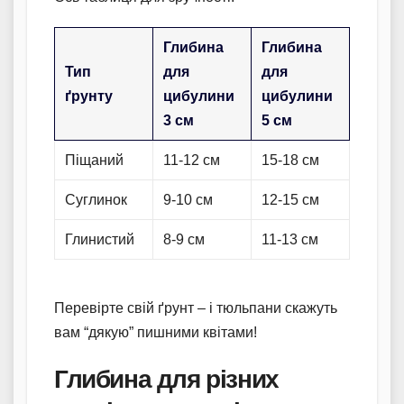
Глибина
Глибина
Тип
для
для
ґрунту
цибулини
цибулини
3 см
5 см
Піщаний
11-12 см
15-18 см
Суглинок
9-10 см
12-15 см
Глинистий
8-9 см
11-13 см
Перевірте свій ґрунт – і тюльпани скажуть
вам “дякую” пишними квітами!
Глибина для різних