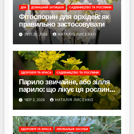
ДІМ
ДОМАШНІЙ ЗАТИШОК
САДІВНИЦТВО ТА РОСЛИНИ
Фітоспорин для орхідей: як
правильно застосовувати
ЛИП 20, 2026
НАТАЛІЯ ЛИСЕНКО
ЗДОРОВ'Я ТА КРАСА
САДІВНИЦТВО ТА РОСЛИНИ
Парило звичайне, або зілля
парило: що лікує ця рослина
та як її правильно
ЧЕР 3, 2026
НАТАЛІЯ ЛИСЕНКО
використовувати
ЗДОРОВ'Я ТА КРАСА
ЛІКУВАЛЬНІ ЗАСОБИ