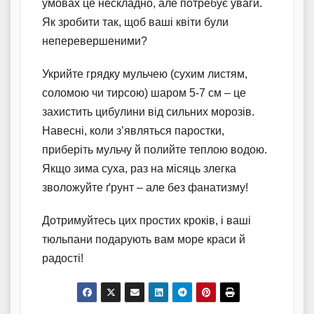
умовах це нескладно, але потребує уваги.
Як зробити так, щоб ваші квіти були
неперевершеними?
Укрийте грядку мульчею (сухим листям,
соломою чи тирсою) шаром 5-7 см – це
захистить цибулини від сильних морозів.
Навесні, коли з’являться паростки,
приберіть мульчу й полийте теплою водою.
Якщо зима суха, раз на місяць злегка
зволожуйте ґрунт – але без фанатизму!
Дотримуйтесь цих простих кроків, і ваші
тюльпани подарують вам море краси й
радості!