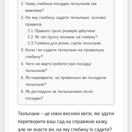
Чому глибина посадки тюльпанів так
важлива?
На яку глибину садити тюльпани: основні
правила
Правило трьох розмірів цибулини
Як тип ґрунту впливає на глибину?
Глибина для різних сортів тюльпанів
Коли і як садити тюльпани на правильну
глибину?
Чого не варто робити при посадці
тюльпанів?
Як перевірити, чи правильно ви посадили
тюльпани?
Як доглядати за тюльпанами після
посадки?
Тюльпани – це ніжні весняні квіти, які здатні
перетворити ваш сад на справжню казку,
але чи знаєте ви, на яку глибину їх садити?