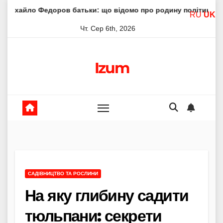
Skip
оров батьки: що відомо про родину політика
Молитва п
RU
UK
to
Чт. Сер 6th, 2026
content
Izum
САДІВНИЦТВО ТА РОСЛИНИ
На яку глибину садити
тюльпани: секрети