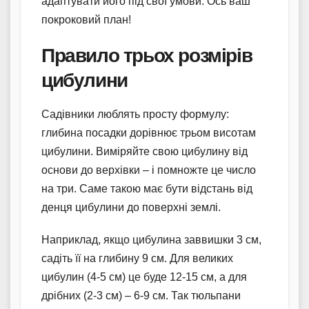
адаптувати його під свої умови. Ось ваш
покроковий план!
Правило трьох розмірів
цибулини
Садівники люблять просту формулу:
глибина посадки дорівнює трьом висотам
цибулини. Виміряйте свою цибулину від
основи до верхівки – і помножте це число
на три. Саме такою має бути відстань від
денця цибулини до поверхні землі.
Наприклад, якщо цибулина заввишки 3 см,
садіть її на глибину 9 см. Для великих
цибулин (4-5 см) це буде 12-15 см, а для
дрібних (2-3 см) – 6-9 см. Так тюльпани