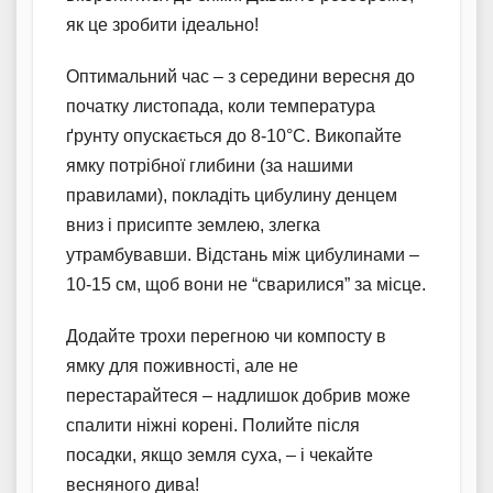
як це зробити ідеально!
Оптимальний час – з середини вересня до
початку листопада, коли температура
ґрунту опускається до 8-10°C. Викопайте
ямку потрібної глибини (за нашими
правилами), покладіть цибулину денцем
вниз і присипте землею, злегка
утрамбувавши. Відстань між цибулинами –
10-15 см, щоб вони не “сварилися” за місце.
Додайте трохи перегною чи компосту в
ямку для поживності, але не
перестарайтеся – надлишок добрив може
спалити ніжні корені. Полийте після
посадки, якщо земля суха, – і чекайте
весняного дива!