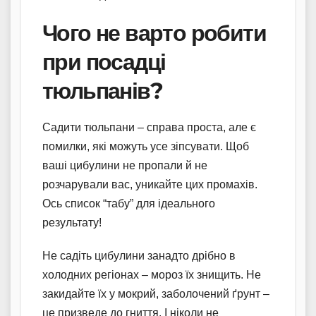
Чого не варто робити
при посадці
тюльпанів?
Садити тюльпани – справа проста, але є
помилки, які можуть усе зіпсувати. Щоб
ваші цибулини не пропали й не
розчарували вас, уникайте цих промахів.
Ось список “табу” для ідеального
результату!
Не садіть цибулини занадто дрібно в
холодних регіонах – мороз їх знищить. Не
закидайте їх у мокрий, заболочений ґрунт –
це призведе до гниття. І ніколи не