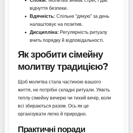
Спокій:
Молитва знімає стрес і дає
відчуття безпеки.
Вдячність:
Спільне “дякую” за день
налаштовує на позитив.
Дисципліна:
Регулярність ритуалу
вчить порядку й відповідальності.
Як зробити сімейну
молитву традицією?
Щоб молитва стала частиною вашого
життя, не потрібні складні ритуали. Уявіть
теплу сімейну вечерю чи тихий вечір, коли
всі збираються разом. Ось як це
організувати легко й природно.
Практичні поради