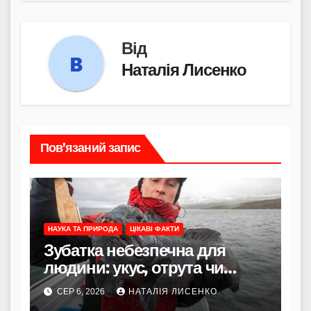
Від
Наталія Лисенко
Пов’язаний запис
НАУКА ТА ПРИРОДА
ЦІКАВІ ФАКТИ
Зубатка небезпечна для
людини: укус, отрута чи
лише зовнішність
СЕР 6, 2026
НАТАЛІЯ ЛИСЕНКО