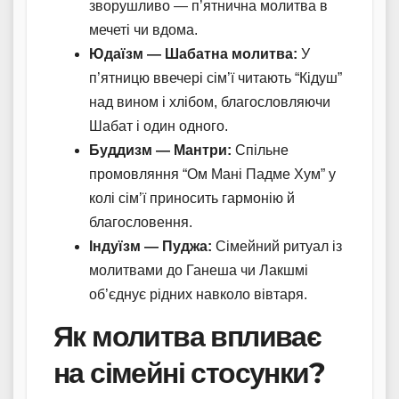
зворушливо — п’ятнична молитва в
мечеті чи вдома.
Юдаїзм — Шабатна молитва:
У
п’ятницю ввечері сім’ї читають “Кідуш”
над вином і хлібом, благословляючи
Шабат і один одного.
Буддизм — Мантри:
Спільне
промовляння “Ом Мані Падме Хум” у
колі сім’ї приносить гармонію й
благословення.
Індуїзм — Пуджа:
Сімейний ритуал із
молитвами до Ганеша чи Лакшмі
об’єднує рідних навколо вівтаря.
Як молитва впливає
на сімейні стосунки?