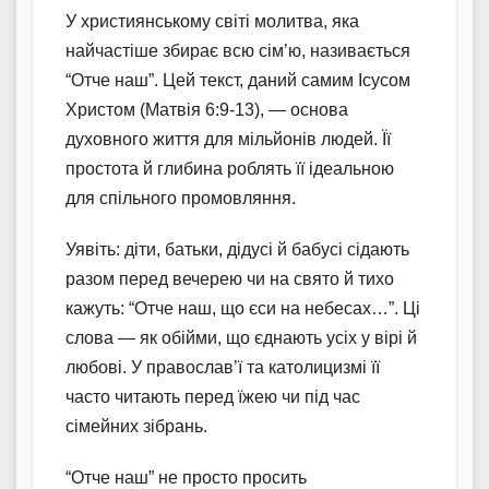
У християнському світі молитва, яка
найчастіше збирає всю сім’ю, називається
“Отче наш”. Цей текст, даний самим Ісусом
Христом (Матвія 6:9-13), — основа
духовного життя для мільйонів людей. Її
простота й глибина роблять її ідеальною
для спільного промовляння.
Уявіть: діти, батьки, дідусі й бабусі сідають
разом перед вечерею чи на свято й тихо
кажуть: “Отче наш, що єси на небесах…”. Ці
слова — як обійми, що єднають усіх у вірі й
любові. У православ’ї та католицизмі її
часто читають перед їжею чи під час
сімейних зібрань.
“Отче наш” не просто просить