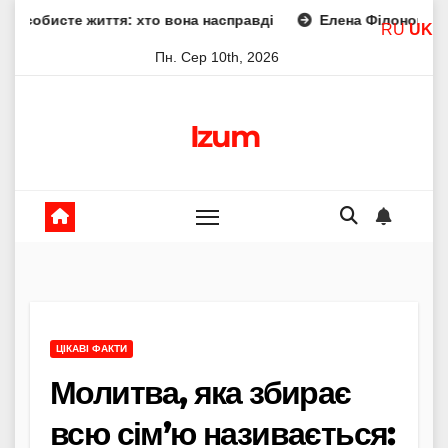
Skip
иття: хто вона насправді
Елена Філонова телеведуча біо
RU
UK
to
Пн. Сер 10th, 2026
content
Izum
ЦІКАВІ ФАКТИ
Молитва, яка збирає
всю сім’ю називається: