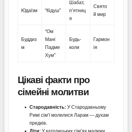
Шабат,
Свято
Юдаїзм
“Кідуш”
п’ятниц
й мир
я
“Ом
Буддиз
Мані
Будь-
Гармон
м
Падме
коли
ія
Хум”
Цікаві факти про
сімейні молитви
Стародавність:
У Стародавньому
Римі сім’ї молилися Ларам — духам
предків.
Діти:
У католицьких сім’ях малюки