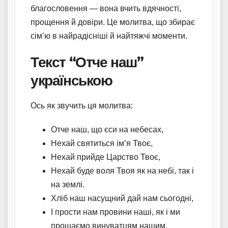
благословення — вона вчить вдячності,
прощення й довіри. Це молитва, що збирає
сім’ю в найрадісніші й найтяжчі моменти.
Текст “Отче наш”
українською
Ось як звучить ця молитва:
Отче наш, що єси на небесах,
Нехай святиться ім’я Твоє,
Нехай прийде Царство Твоє,
Нехай буде воля Твоя як на небі, так і
на землі.
Хліб наш насущний дай нам сьогодні,
І прости нам провини наші, як і ми
прощаємо винуватцям нашим,