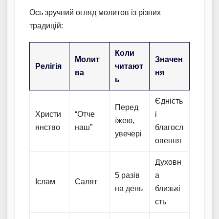
Ось зручний огляд молитов із різних
традицій:
Коли
Молит
Значен
Релігія
читают
ва
ня
ь
Єдність
Перед
Христи
“Отче
і
їжею,
янство
наш”
благосл
увечері
овення
Духовн
5 разів
а
Іслам
Салят
на день
близькі
сть