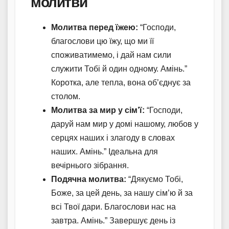
молитви
Молитва перед їжею:
“Господи,
благослови цю їжу, що ми її
споживатимемо, і дай нам сили
служити Тобі й один одному. Амінь.”
Коротка, але тепла, вона об’єднує за
столом.
Молитва за мир у сім’ї:
“Господи,
даруй нам мир у домі нашому, любов у
серцях наших і злагоду в словах
наших. Амінь.” Ідеальна для
вечірнього зібрання.
Подячна молитва:
“Дякуємо Тобі,
Боже, за цей день, за нашу сім’ю й за
всі Твої дари. Благослови нас на
завтра. Амінь.” Завершує день із