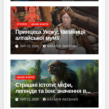
ІСТОРІЯ
ЦІКАВІ ФАКТИ
Принцеса Укоку: таємниця
алтайської мумії
ЛИП 23, 2026
НАТАЛІЯ ЛИСЕНКО
ЦІКАВІ ФАКТИ
Страшні істоти: міфи,
легенди та їхнє значення в
культурі
ЛИП 21, 2026
НАТАЛІЯ ЛИСЕНКО