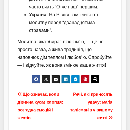
часто вчать “Отче наш” першим.
Україна:
На Різдво сім’ї читають
молитву перед “дванадцятьма
стравами”.
Молитва, яка збирає всю сім’ю, — це не
просто назва, а жива традиція, що
наповнює дім теплом і любов’ю. Спробуйте
— і відчуйте, як вона змінює ваше життя!
Навігація
Що означає, коли
Речі, які приносять
дівчина кусає хлопця:
удачу: магія
записів
розгадка емоцій і
талісманів у вашому
жестів
житті