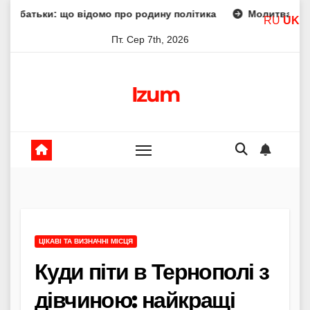
Skip
о відомо про родину політика
Молитва пресвятої богоро
RU
UK
to
Пт. Сер 7th, 2026
content
Izum
ЦІКАВІ ТА ВИЗНАЧНІ МІСЦЯ
Куди піти в Тернополі з
дівчиною: найкращі