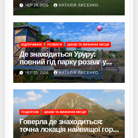
подарувало Україні великого
ЧЕР 29, 2026
НАТАЛІЯ ЛИСЕНКО
Каменяра
ВІДПОЧИНОК
РОЗВАГИ
ЦІКАВІ ТА ВИЗНАЧНІ МІСЦЯ
Де знаходиться Уруру:
повний гід парку розваг у
лісі біля Львова
ЧЕР 25, 2026
НАТАЛІЯ ЛИСЕНКО
ПОДОРОЖІ
ЦІКАВІ ТА ВИЗНАЧНІ МІСЦЯ
Говерла де знаходиться:
точна локація найвищої гори
України та повний гід для