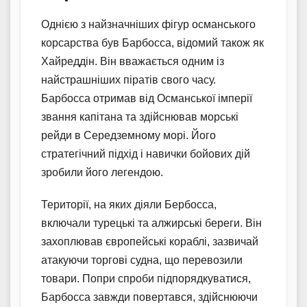
Однією з найзначніших фігур османського
корсарства був Барбосса, відомий також як
Хайреддін. Він вважається одним із
найстрашніших піратів свого часу.
Барбосса отримав від Османської імперії
звання капітана та здійснював морські
рейди в Середземному морі. Його
стратегічний підхід і навички бойових дій
зробили його легендою.
Території, на яких діяли Бербосса,
включали турецькі та алжирські береги. Він
захоплював європейські кораблі, зазвичай
атакуючи торгові судна, що перевозили
товари. Попри спроби підпорядкуватися,
Барбосса завжди повертався, здійснюючи