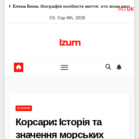
Skip
Бюнь біографія особисте життя: хто вона насправді
Елен
RU
UK
to
Сб. Сер 8th, 2026
content
Izum
ІСТОРІЯ
Корсари: Історія та
значення морських