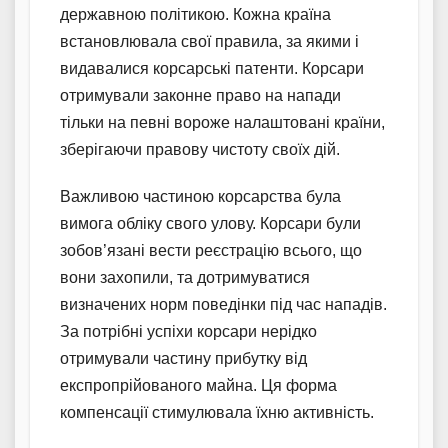
державною політикою. Кожна країна
встановлювала свої правила, за якими і
видавалися корсарські патенти. Корсари
отримували законне право на напади
тільки на певні вороже налаштовані країни,
зберігаючи правову чистоту своїх дій.
Важливою частиною корсарства була
вимога обліку свого улову. Корсари були
зобов’язані вести реєстрацію всього, що
вони захопили, та дотримуватися
визначених норм поведінки під час нападів.
За потрібні успіхи корсари нерідко
отримували частину прибутку від
експропрійованого майна. Ця форма
компенсації стимулювала їхню активність.