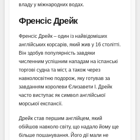
владу у міжнародних водах.
Френсіс Дрейк
Френсіс Дрейк – один із найвідоміших
англійських корсарів, який жив у 16 столітті.
Він здобув популярність завдяки
численним успішним нападам на іспанські
торгові судна та міст, а також через
навколосвітню подорож, яку готував за
завданням королеви Єлизавети I. Дрейк
часто виступає як символ англійської
морської експансії.
Дрейк став першим англійцем, який
обійшов навколо світу, що надало йому ще
більше пошанування. Його дії мали не