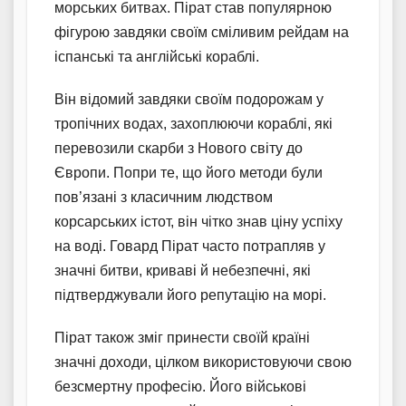
морських битвах. Пірат став популярною
фігурою завдяки своїм сміливим рейдам на
іспанські та англійські кораблі.
Він відомий завдяки своїм подорожам у
тропічних водах, захоплюючи кораблі, які
перевозили скарби з Нового світу до
Європи. Попри те, що його методи були
пов’язані з класичним людством
корсарських істот, він чітко знав ціну успіху
на воді. Говард Пірат часто потрапляв у
значні битви, криваві й небезпечні, які
підтверджували його репутацію на морі.
Пірат також зміг принести своїй країні
значні доходи, цілком використовуючи свою
безсмертну професію. Його військові