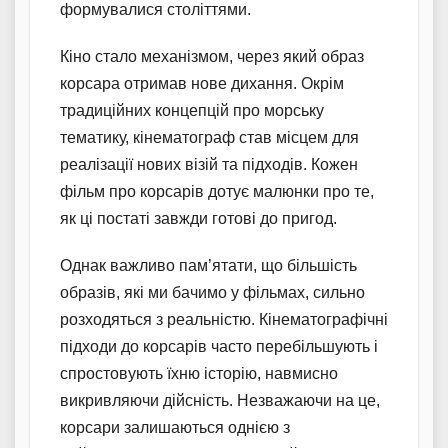
формувалися століттями.
Кіно стало механізмом, через який образ
корсара отримав нове дихання. Окрім
традиційних концепцій про морську
тематику, кінематограф став місцем для
реалізації нових візій та підходів. Кожен
фільм про корсарів дотує малюнки про те,
як ці постаті завжди готові до пригод.
Однак важливо пам’ятати, що більшість
образів, які ми бачимо у фільмах, сильно
розходяться з реальністю. Кінематографічні
підходи до корсарів часто перебільшують і
спростовують їхню історію, навмисно
викривляючи дійсність. Незважаючи на це,
корсари залишаються однією з