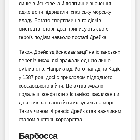
лише військове, а й політичне значення,
адже вони підривали іспанську морську
владу. Багато спортсменів та діячів
мистецтв історії досі приписують своїх
героїв подіям навколо постаті Дрейка.
Також Дрейк здійснював акції на іспанських
перевізниках, які вражали однією лише
сміливістю. Наприклад, його напад на Кадіс
у 1587 році досі є прикладом підводного
корсарського війни. Це активізувало
подальші конфлікти з Іспанією, закликавши
до активізації англійських зусиль на морі.
Таким чином, Френсіс Дрейк став важливим
етапом в історії корсарства.
Барбосса