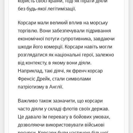
користь своєї країни, тоді як пірати діяли
без будь-якої легітимізації.
Корсари мали великий вплив на морську
торгівлю. Вони забезпечували підривання
економічної потуги супротивника, завдаючи
шкоди його комерції. Корсари навіть могли
розглядатися як національні герої, залежно
від контексту, в якому вони діяли.
Наприклад, такі діячі, як френч корсар
Френсіс Дрейк, стали символами
патріотизму в Англії.
Важливо також зазначити, що корсари
часто діяли у складі флотів своїх держав.
Це давало їм перевагу в бойових умовах,
дозволяючи використовувати військові
ресурси. Корсари були частиною більшої