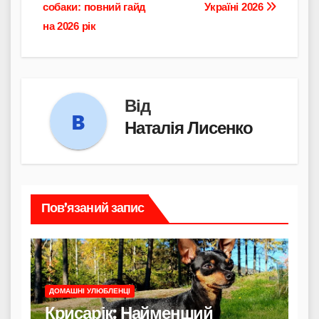
записів
собаки: повний гайд
Україні 2026
на 2026 рік
Від
Наталія Лисенко
Пов’язаний запис
ДОМАШНІ УЛЮБЛЕНЦІ
Крисарік: Найменший