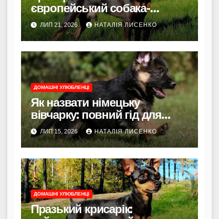
європейський собака-
компаньйон з чеським
ЛИП 21, 2026
НАТАЛІЯ ЛИСЕНКО
характером
ДОМАШНІ УЛЮБЛЕНЦІ
Як назвати німецьку
вівчарку: повний гід для
власників
ЛИП 15, 2026
НАТАЛІЯ ЛИСЕНКО
ДОМАШНІ УЛЮБЛЕНЦІ
Празький крисарік: