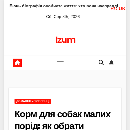
Skip
афія особисте життя: хто вона насправді
Елена Філонова
RU
UK
to
Сб. Сер 8th, 2026
content
Izum
ДОМАШНІ УЛЮБЛЕНЦІ
Корм для собак малих
порід: як обрати