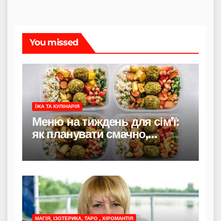
You missed
ЇЖА ТА КУЛІНАРІЯ
Меню на тиждень для сім’ї:
як планувати смачно,
економно і без стресу
МАГІЯ, ІЗОТЕРИКА, ТАРО , ХІРОМАНТІЯ