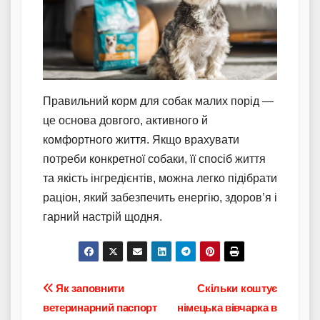
Правильний корм для собак малих порід —
це основа довгого, активного й
комфортного життя. Якщо врахувати
потреби конкретної собаки, її спосіб життя
та якість інгредієнтів, можна легко підібрати
раціон, який забезпечить енергію, здоров’я і
гарний настрій щодня.
Навігація
Як заповнити
Скільки коштує
ветеринарний паспорт
німецька вівчарка в