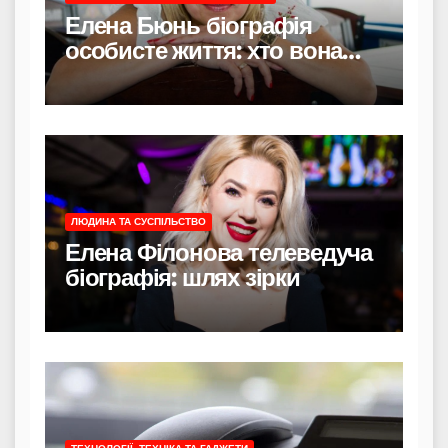
Елена Бюнь біографія
особисте життя: хто вона
насправді
ЛЮДИНА ТА СУСПІЛЬСТВО
Елена Філонова телеведуча
біографія: шлях зірки