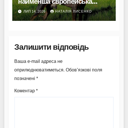
найменша європейська
порода з величезним
ЛИП 14, 2026
НАТАЛІЯ ЛИСЕНКО
характером
Залишити відповідь
Ваша e-mail адреса не
оприлюднюватиметься.
Обов’язкові поля
позначені
*
Коментар
*