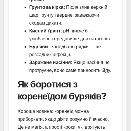
Грунтова кірка:
Після злив верхній
шар ґрунту твердне, заважаючи
сходам дихати.
Кислий ґрунт:
pH нижче 6 —
улюблене середовище для патогенів.
Бур’яни:
Занедбані грядки — це
розсадник інфекції.
Заражене насіння:
Якщо насіння не
протруєне, воно саме приносить біду.
Як боротися з
коренеїдом буряків?
Хороша новина: коренеїд можна
приборкати, якщо діяти розумно й вчасно.
Це не магія, а прості кроки, які врятують