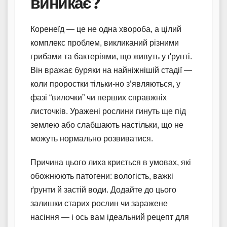
виникає?
Коренеїд — це не одна хвороба, а цілий
комплекс проблем, викликаний різними
грибами та бактеріями, що живуть у ґрунті.
Він вражає буряки на найніжнішій стадії —
коли проростки тільки-но з’являються, у
фазі “вилочки” чи перших справжніх
листочків. Уражені рослини гинуть ще під
землею або слабшають настільки, що не
можуть нормально розвиватися.
Причина цього лиха криється в умовах, які
обожнюють патогени: вологість, важкі
ґрунти й застій води. Додайте до цього
залишки старих рослин чи заражене
насіння — і ось вам ідеальний рецепт для