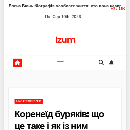
Skip
ь біографія особисте життя: хто вона насправді
Елена Ф
RU
UK
to
Пн. Сер 10th, 2026
content
Izum
UNCATEGORIZED
Коренеїд буряків: що
це таке і як із ним