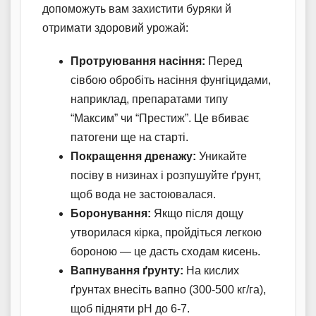
допоможуть вам захистити буряки й
отримати здоровий урожай:
Протруювання насіння:
Перед
сівбою обробіть насіння фунгіцидами,
наприклад, препаратами типу
“Максим” чи “Престиж”. Це вбиває
патогени ще на старті.
Покращення дренажу:
Уникайте
посіву в низинах і розпушуйте ґрунт,
щоб вода не застоювалася.
Боронування:
Якщо після дощу
утворилася кірка, пройдіться легкою
бороною — це дасть сходам кисень.
Вапнування ґрунту:
На кислих
ґрунтах внесіть вапно (300-500 кг/га),
щоб підняти pH до 6-7.