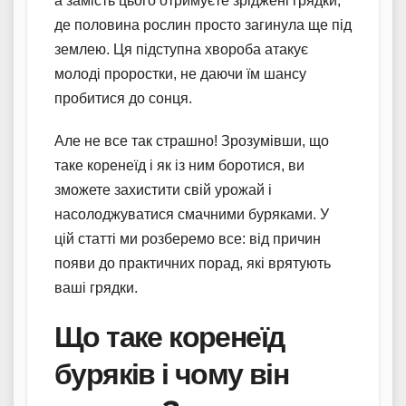
а замість цього отримуєте зріджені грядки,
де половина рослин просто загинула ще під
землею. Ця підступна хвороба атакує
молоді проростки, не даючи їм шансу
пробитися до сонця.
Але не все так страшно! Зрозумівши, що
таке коренеїд і як із ним боротися, ви
зможете захистити свій урожай і
насолоджуватися смачними буряками. У
цій статті ми розберемо все: від причин
появи до практичних порад, які врятують
ваші грядки.
Що таке коренеїд
буряків і чому він