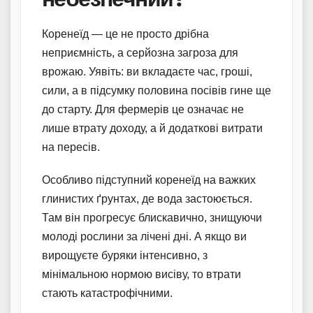
Коренеїд — це не просто дрібна
неприємність, а серйозна загроза для
врожаю. Уявіть: ви вкладаєте час, гроші,
сили, а в підсумку половина посівів гине ще
до старту. Для фермерів це означає не
лише втрату доходу, а й додаткові витрати
на пересів.
Особливо підступний коренеїд на важких
глинистих ґрунтах, де вода застоюється.
Там він прогресує блискавично, знищуючи
молоді рослини за лічені дні. А якщо ви
вирощуєте буряки інтенсивно, з
мінімальною нормою висіву, то втрати
стають катастрофічними.