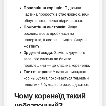
Почорніння корінців:
Підземна
частина проростків стає чорною, ніби
обвугленою, і легко відривається.
Пожовтіння листочків:
Якщо
рослина все ж пробилася на
поверхню, її листки швидко в’януть і
жовтіють.
Зріджені сходи:
Замість дружного
зеленого килима ви бачите
проплешини — це класика коренеїда.
Гниття кореня:
У важких випадках
корінь буряка покривається темними
плямами й буквально розкладається.
Чому коренеїд такий
небезпечний?