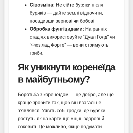
Сівозміна:
Не сійте буряки після
буряків — дайте землі відпочити,
посадивши зернові чи бобові.
Обробка фунгіцидами:
На ранніх
стадіях використовуйте “Дуал Голд” чи
“Фюзілад Форте” — вони стримують
гриби.
Як уникнути коренеїда
в майбутньому?
Боротьба з коренеїдом — це добре, але ще
краще зробити так, щоб він взагалі не
з’являвся. Уявіть собі грядки, де буряки
ростуть, як на картинці: міцні, здорові й
соковиті. Це можливо, якщо подумати