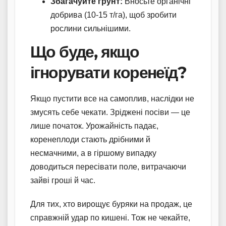
Збагачуйте ґрунт:
Вносьте органічні
добрива (10-15 т/га), щоб зробити
рослини сильнішими.
Що буде, якщо
ігнорувати коренеїд?
Якщо пустити все на самоплив, наслідки не
змусять себе чекати. Зріджені посіви — це
лише початок. Урожайність падає,
коренеплоди стають дрібними й
несмачними, а в гіршому випадку
доводиться пересівати поле, витрачаючи
зайві гроші й час.
Для тих, хто вирощує буряки на продаж, це
справжній удар по кишені. Тож не чекайте,