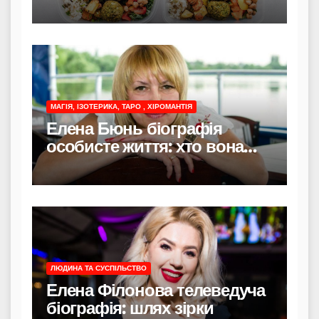
економно і без стресу
МАГІЯ, ІЗОТЕРИКА, ТАРО , ХІРОМАНТІЯ
Елена Бюнь біографія
особисте життя: хто вона
насправді
ЛЮДИНА ТА СУСПІЛЬСТВО
Елена Філонова телеведуча
біографія: шлях зірки