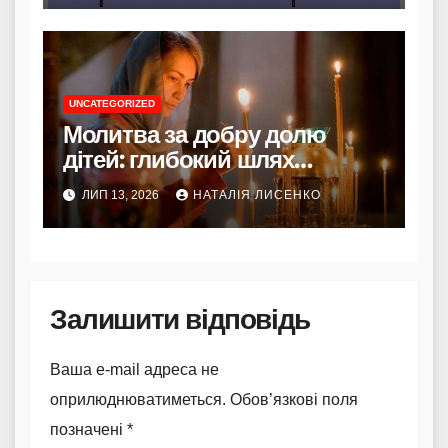
UNCATEGORIZED
Молитва за добру долю
дітей: глибокий шлях
батьківської віри та
ЛИП 13, 2026
НАТАЛІЯ ЛИСЕНКО
благословення
Залишити відповідь
Ваша e-mail адреса не
оприлюднюватиметься.
Обов’язкові поля
позначені
*