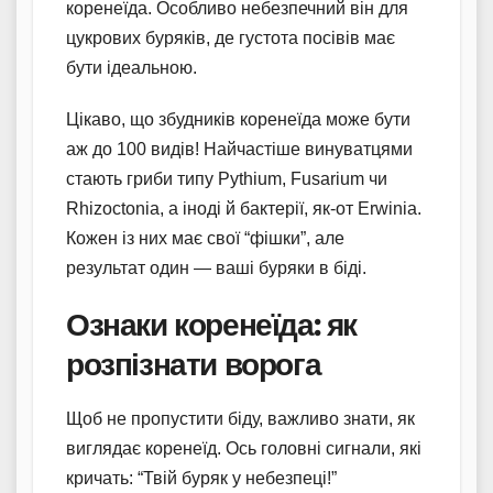
коренеїда. Особливо небезпечний він для
цукрових буряків, де густота посівів має
бути ідеальною.
Цікаво, що збудників коренеїда може бути
аж до 100 видів! Найчастіше винуватцями
стають гриби типу Pythium, Fusarium чи
Rhizoctonia, а іноді й бактерії, як-от Erwinia.
Кожен із них має свої “фішки”, але
результат один — ваші буряки в біді.
Ознаки коренеїда: як
розпізнати ворога
Щоб не пропустити біду, важливо знати, як
виглядає коренеїд. Ось головні сигнали, які
кричать: “Твій буряк у небезпеці!”