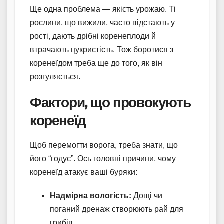
Ще одна проблема — якість урожаю. Ті
рослини, що вижили, часто відстають у
рості, дають дрібні коренеплоди й
втрачають цукристість. Тож боротися з
коренеїдом треба ще до того, як він
розгуляється.
Фактори, що провокують
коренеїд
Щоб перемогти ворога, треба знати, що
його “годує”. Ось головні причини, чому
коренеїд атакує ваші буряки:
Надмірна вологість:
Дощі чи
поганий дренаж створюють рай для
грибів.