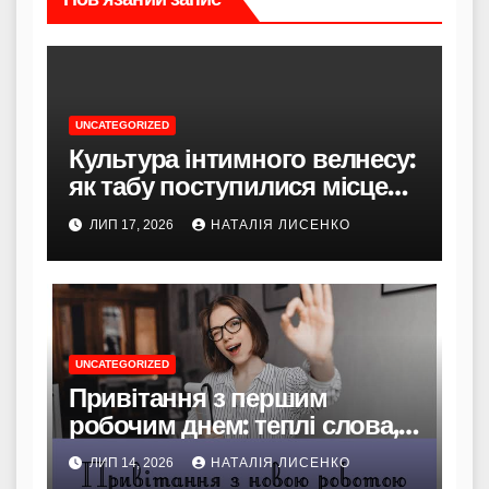
UNCATEGORIZED
Культура інтимного велнесу:
як табу поступилися місцем
турботі про себе та гармонії
ЛИП 17, 2026
НАТАЛІЯ ЛИСЕНКО
в парі
UNCATEGORIZED
Привітання з першим
робочим днем: теплі слова,
які надихають і підтримують
ЛИП 14, 2026
НАТАЛІЯ ЛИСЕНКО