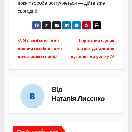
поки хвороба розгуляється — дійте вже
сьогодні!
Навігація
Як зробити зілля:
Горіховий сад як
повний посібник для
бізнес: детальний
записів
початківців і профі
путівник до успіху
Від
Наталія Лисенко
Пов’язаний запис