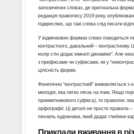
запозичених словах, де оригінальна форма 
редакція правопису 2019 року, опублікована
підкреслює, що такі слова слід писати відп
У відмінкових формах слово поводиться п
контрастного, давальний – контрастному. Ц
колір стін додає кімнаті динаміки”. Але н
з префіксами чи суфіксами, як у “неконтра
цілісність форми.
Фонетично “контрастний” вимовляється з на
мелодія, яка легко лягає на язик. Якщо пор
прикметникового суфікса), то правопис ли
орфографії. Ці деталі не просто правила –
пензель художника, який додає глибини кар
Приклади вживання в різ