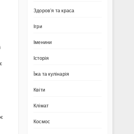
Здоров'я та краса
Ігри
Іменини
й
Історія
є
Їжа та кулінарія
Квіти
Клімат
ює
Космос