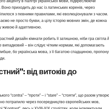
ого акценту в палітрі української мови, підкреслюючи
 Воно приходить до нас із латинських коренів, через
акріпилося з певними правилами, які еволюціонували з часом.
аємо не просто букви, а цілу історію мовних змін, де кожна
ву живою й адаптивною.
трастний дизайн кімнати робить її затишною, ніби гра світла 
не випадковий – він слідує чітким нормам, які допомагають
либше, бо українська мова, з її багатою спадщиною, пропону
ди.
стний”: від витоків до
ого “contra” – “проти” – і “stare” – “стояти”, що разом утвор
оно потрапило через посередництво європейських мов,
 “Kontrast”, десь у XVIII-XIX століттях, коли інтелектуали