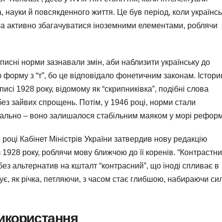
 науки й повсякденного життя. Це був період, коли українс
ла активно збагачуватися іноземними елементами, роблячи
описні норми зазнавали змін, аби наблизити українську до
ю форму з “т”, бо це відповідало фонетичним законам. Істори
исі 1928 року, відомому як “скрипниківка”, подібні слова
без зайвих спрощень. Потім, у 1946 році, норми стали
кально – воно залишалося стабільним маяком у морі реформ
році Кабінет Міністрів України затвердив нову редакцію
 1928 року, роблячи мову ближчою до її коренів. “Контрастни
ез альтернатив на кшталт “контрасний”, що іноді спливає в
є, як річка, петляючи, з часом стає глибшою, набираючи си
використання