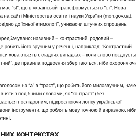
має “st”, що в українській трансформується в “ст”. Нова
 на сайті Міністерства освіти і науки України (mon.gov.ua),
овідно до їхньої етимології, уникаючи штучних спрощень.
ередбачувано: називний – контрастний, родовий –
е робить його зручним у реченні, наприклад: “Контрастний
юанси ховаються в складних випадках – коли слово поєднуєть
стний”, де правила подвоєння зберігаються, ніби охороняюч
голосом на “а” в “траст”, що робить його милозвучним, наче
івняти з подібними словами, як “контраст” (без
шається послідовним, підкреслюючи логіку української
 вони інструменти, що роблять мову точною й виразною, ніб
тині.
них контекстах