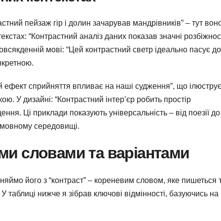
астний пейзаж гір і долин зачарував мандрівників” – тут вон
екстах: “Контрастний аналіз даних показав значні розбіжност
повсякденній мові: “Цей контрастний светр ідеально пасує до
нкретною.
й ефект сприйняття впливає на наші судження”, що ілюструє
ою. У дизайні: “Контрастний інтер’єр робить простір
ення. Ці приклади показують універсальність – від поезії до
у мовному середовищі.
ми словами та варіантами
няймо його з “контраст” – кореневим словом, яке пишеться 
У таблиці нижче я зібрав ключові відмінності, базуючись на