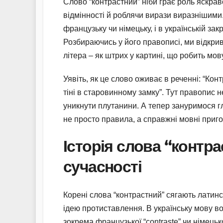
Слово “контрастний” ніби грає роль яскрав
відмінності й роблячи вирази виразнішими.
французьку чи німецьку, і в українській з
Розбираючись у його правописі, ми відкрив
літера – як штрих у картині, що робить мо
Уявіть, як це слово оживає в реченні: “Кон
тіні в старовинному замку”. Тут правопис 
уникнути плутанини. А тепер зануримося г
не просто правила, а справжні мовні приго
Історія слова “контра
сучасності
Корені слова “контрастний” сягають латинськ
ідею протиставлення. В українську мову в
зокрема французької “contraste” чи німецької