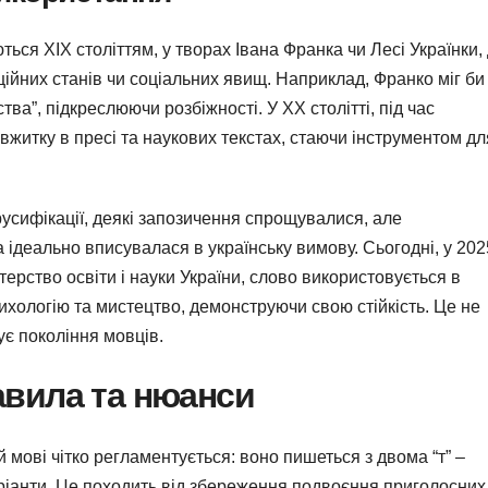
ються XIX століттям, у творах Івана Франка чи Лесі Українки,
ійних станів чи соціальних явищ. Наприклад, Франко міг би
тва”, підкреслюючи розбіжності. У XX столітті, під час
 вжитку в пресі та наукових текстах, стаючи інструментом дл
 русифікації, деякі запозичення спрощувалися, але
 ідеально вписувалася в українську вимову. Сьогодні, у 202
стерство освіти і науки України, слово використовується в
ихологію та мистецтво, демонструючи свою стійкість. Це не
ує покоління мовців.
авила та нюанси
 мові чітко регламентується: воно пишеться з двома “т” –
варіанти. Це походить від збереження подвоєння приголосних