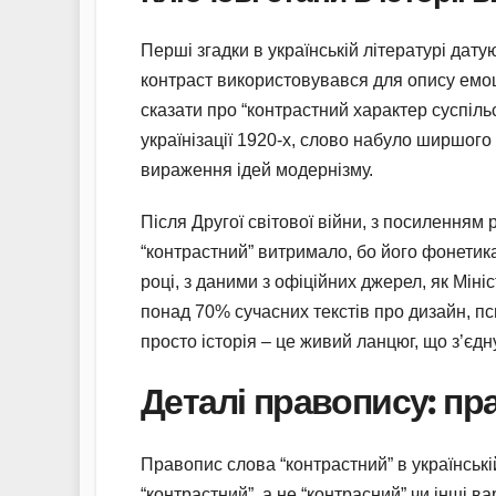
Перші згадки в українській літературі дату
контраст використовувався для опису емоц
сказати про “контрастний характер суспільс
українізації 1920-х, слово набуло ширшого
вираження ідей модернізму.
Після Другої світової війни, з посиленням
“контрастний” витримало, бо його фонетика
році, з даними з офіційних джерел, як Міні
понад 70% сучасних текстів про дизайн, пс
просто історія – це живий ланцюг, що з’єдн
Деталі правопису: пр
Правопис слова “контрастний” в українській
“контрастний”, а не “контрасний” чи інші 