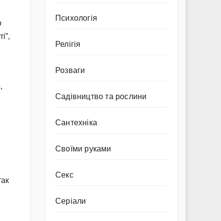
Психологія
о
і”,
Релігія
Розваги
,
Садівництво та рослини
Сантехніка
Своїми руками
Секс
так
Серіали