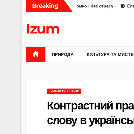
Skip
Breaking
: як планувати смачно, економно і без стресу
Елена Бюнь
to
content
Izum
ПРИРОДА
КУЛЬТУРА ТА МИСТ
ГУМАНІТАРНІ НАУКИ
Контрастний пра
слову в українсь