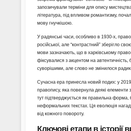
запозичували терміни для опису мистецтва,
література, під впливом романтизму, поча
мову гнучкішою.
У радянські часи, особливо в 1930-х, прав
російської, але “контрастний” зберігло сво
мови зазначають, що в харківському правоп
фіксувалися з акцентом на автентичність, 
суворішими, але слово не змінилося ради
Сучасна ера принесла новий подих: у 2019 
правопису, яка повернула деякі елементи з
тут підтверджується як правильна форма, б
неформальних текстах. Ця еволюція нагаду
від кожного повороту.
Ключові етапи в історії 