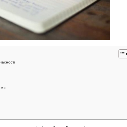
учасності
ами