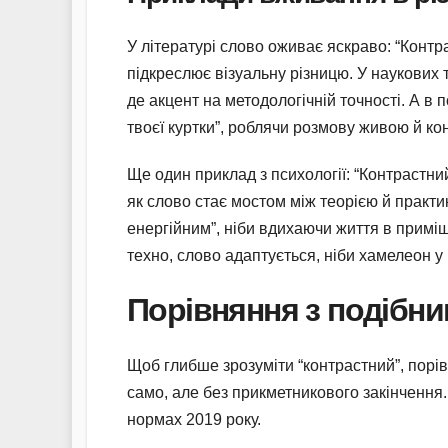
У літературі слово оживає яскраво: “Контр
підкреслює візуальну різницю. У наукових т
де акцент на методологічній точності. А в 
твоєї куртки”, роблячи розмову живою й ко
Ще один приклад з психології: “Контрастни
як слово стає мостом між теорією й практик
енергійним”, ніби вдихаючи життя в приміщ
техно, слово адаптується, ніби хамелеон 
Порівняння з подібни
Щоб глибше зрозуміти “контрастний”, порів
само, але без прикметникового закінчення. 
нормах 2019 року.