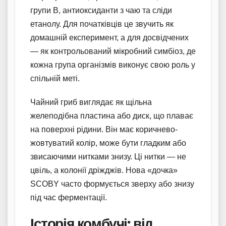
групи B, антиоксиданти з чаю та сліди
етанолу. Для початківців це звучить як
домашній експеримент, а для досвідчених
— як контрольований мікробний симбіоз, де
кожна група організмів виконує свою роль у
спільній меті.
Чайний гриб виглядає як щільна
желеподібна пластина або диск, що плаває
на поверхні рідини. Він має коричнево-
жовтуватий колір, може бути гладким або
звисаючими нитками знизу. Ці нитки — не
цвіль, а колонії дріжджів. Нова «дочка»
SCOBY часто формується зверху або знизу
під час ферментації.
Історія комбучі: від