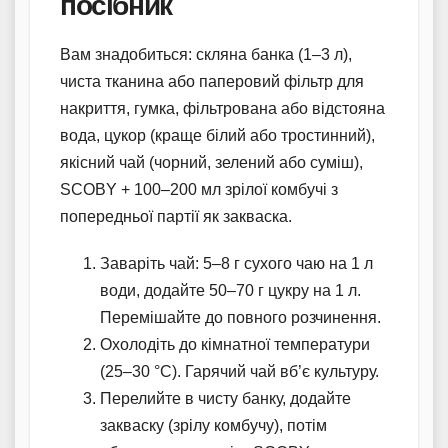
посібник
Вам знадобиться: скляна банка (1–3 л),
чиста тканина або паперовий фільтр для
накриття, гумка, фільтрована або відстояна
вода, цукор (краще білий або тростинний),
якісний чай (чорний, зелений або суміш),
SCOBY + 100–200 мл зрілої комбучі з
попередньої партії як закваска.
Заваріть чай: 5–8 г сухого чаю на 1 л
води, додайте 50–70 г цукру на 1 л.
Перемішайте до повного розчинення.
Охолодіть до кімнатної температури
(25–30 °C). Гарячий чай вб’є культуру.
Перелийте в чисту банку, додайте
закваску (зрілу комбучу), потім