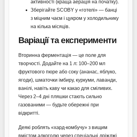
активності (краща аерація на початку).
Зберігайте SCOBY у «готелі» — банці
з міцним чаєм і цукром у холодильнику
на кілька місяців.
Варіації та експерименти
Вторинна ферментація — це поле для
творчості. Додайте на 1 л: 100–200 мл
фруктового пюре або соку (ананас, яблуко,
ягоди), шматочки імбиру, куркуми, лаванди,
ванілі, навіть каву чи какао для сміливих.
Через 2–4 дні пляшки стають сильно
газованими — будьте обережні при
відкритті.
Деякі роблять «хард-комбучу» з вищим
вмістом алкоголю через спеціальні дріжджі