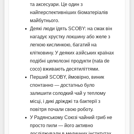
та аксесуари. Це один з
найперспективніших біоматеріалів
майбутнього.
Деякі люди їдять SCOBY: на смак він
нагадує хрустку локшину або желе з
легкою кислинкою, багатий на
клітковину. У деяких азійських країнах
подібні целюлозні продукти (nata de
coco) вживають десятиліттями.
Перший SCOBY, ймовірно, виник
спонтанно — достатньо було
залишити солодкий чай у теплому
місці, і дикі дріжджі та бактерії з
повітря почали свою роботу.
У Радянському Союзі чайний гриб не
просто пили — його активно
досліджували в медичних інститутах,