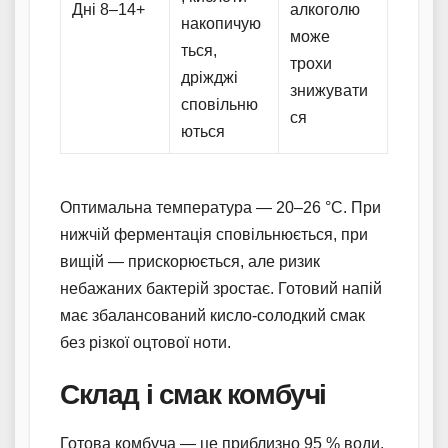
Дні 8–14+
алкоголю
накопичую
може
ться,
трохи
дріжджі
знижувати
сповільню
ся
ються
Оптимальна температура — 20–26 °C. При
нижчій ферментація сповільнюється, при
вищій — прискорюється, але ризик
небажаних бактерій зростає. Готовий напій
має збалансований кисло-солодкий смак
без різкої оцтової ноти.
Склад і смак комбучі
Готова комбуча — це приблизно 95 % води,