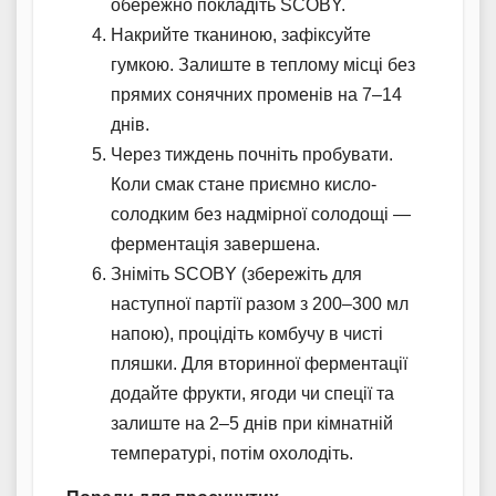
обережно покладіть SCOBY.
Накрийте тканиною, зафіксуйте
гумкою. Залиште в теплому місці без
прямих сонячних променів на 7–14
днів.
Через тиждень почніть пробувати.
Коли смак стане приємно кисло-
солодким без надмірної солодощі —
ферментація завершена.
Зніміть SCOBY (збережіть для
наступної партії разом з 200–300 мл
напою), процідіть комбучу в чисті
пляшки. Для вторинної ферментації
додайте фрукти, ягоди чи спеції та
залиште на 2–5 днів при кімнатній
температурі, потім охолодіть.