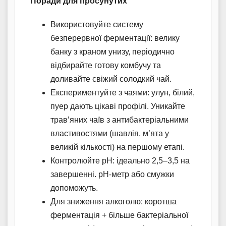
Поради для просунутих
Використовуйте систему
безперервної ферментації: велику
банку з краном унизу, періодично
відбирайте готову комбучу та
доливайте свіжий солодкий чай.
Експериментуйте з чаями: улун, білий,
пуер дають цікаві профілі. Уникайте
трав’яних чаїв з антибактеріальними
властивостями (шавлія, м’ята у
великій кількості) на першому етапі.
Контролюйте pH: ідеально 2,5–3,5 на
завершенні. pH-метр або смужки
допоможуть.
Для зниження алкоголю: коротша
ферментація + більше бактеріальної