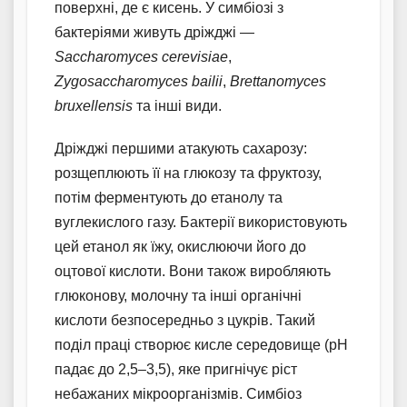
поверхні, де є кисень. У симбіозі з
бактеріями живуть дріжджі —
Saccharomyces cerevisiae
,
Zygosaccharomyces bailii
,
Brettanomyces
bruxellensis
та інші види.
Дріжджі першими атакують сахарозу:
розщеплюють її на глюкозу та фруктозу,
потім ферментують до етанолу та
вуглекислого газу. Бактерії використовують
цей етанол як їжу, окислюючи його до
оцтової кислоти. Вони також виробляють
глюконову, молочну та інші органічні
кислоти безпосередньо з цукрів. Такий
поділ праці створює кисле середовище (pH
падає до 2,5–3,5), яке пригнічує ріст
небажаних мікроорганізмів. Симбіоз