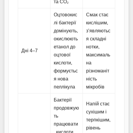
та CO₂
Оцтовокис
Смак стає
лі бактерії
кислішим,
домінують,
з’являютьс
окислюють
я складні
етанол до
нотки,
Дні 4–7
оцтової
максималь
кислоти,
на
формуєтьс
різноманіт
я нова
ність
пеллікула
мікробів
Бактерії
Напій стає
продовжую
сухішим і
ть
терпкішим,
працювати
рівень
, кислоти