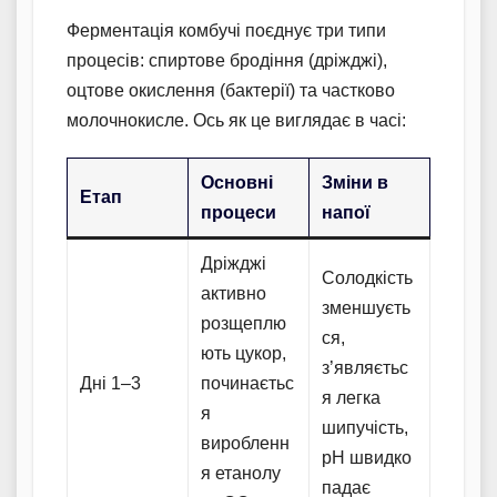
Ферментація комбучі поєднує три типи
процесів: спиртове бродіння (дріжджі),
оцтове окислення (бактерії) та частково
молочнокисле. Ось як це виглядає в часі:
Основні
Зміни в
Етап
процеси
напої
Дріжджі
Солодкість
активно
зменшуєть
розщеплю
ся,
ють цукор,
з’являєтьс
Дні 1–3
починаєтьс
я легка
я
шипучість,
виробленн
pH швидко
я етанолу
падає