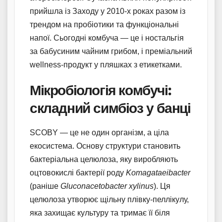
прийшла із Заходу у 2010-х роках разом із
трендом на пробіотики та функціональні
напої. Сьогодні комбуча — це і ностальгія
за бабусиним чайним грибом, і преміальний
wellness-продукт у пляшках з етикетками.
Мікробіологія комбучі:
складний симбіоз у банці
SCOBY — це не один організм, а ціла
екосистема. Основу структури становить
бактеріальна целюлоза, яку виробляють
оцтовокислі бактерії роду
Komagataeibacter
(раніше
Gluconacetobacter xylinus
). Ця
целюлоза утворює щільну плівку-пеллікулу,
яка захищає культуру та тримає її біля