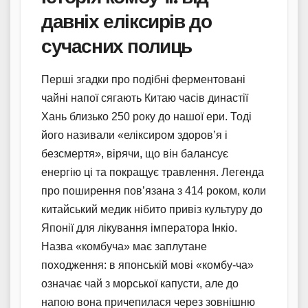
давніх еліксирів до
сучасних полиць
Перші згадки про подібні ферментовані
чайні напої сягають Китаю часів династії
Хань близько 250 року до нашої ери. Тоді
його називали «еліксиром здоров’я і
безсмертя», вірячи, що він балансує
енергію ці та покращує травлення. Легенда
про поширення пов’язана з 414 роком, коли
китайський медик нібито привіз культуру до
Японії для лікування імператора Інкіо.
Назва «комбуча» має заплутане
походження: в японській мові «комбу-ча»
означає чай з морської капусти, але до
напою вона причепилася через зовнішню