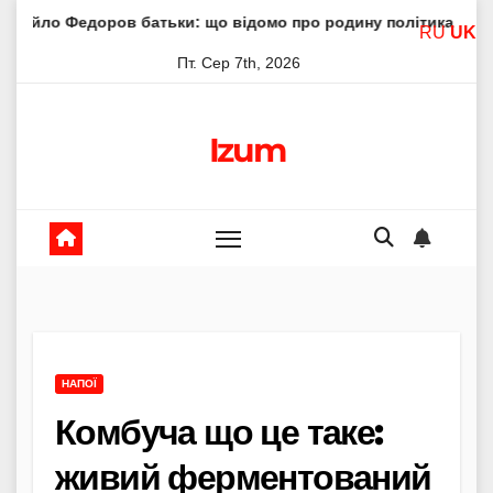
Skip
в батьки: що відомо про родину політика
Молитва прес
RU
UK
to
Пт. Сер 7th, 2026
content
Izum
НАПОЇ
Комбуча що це таке:
живий ферментований