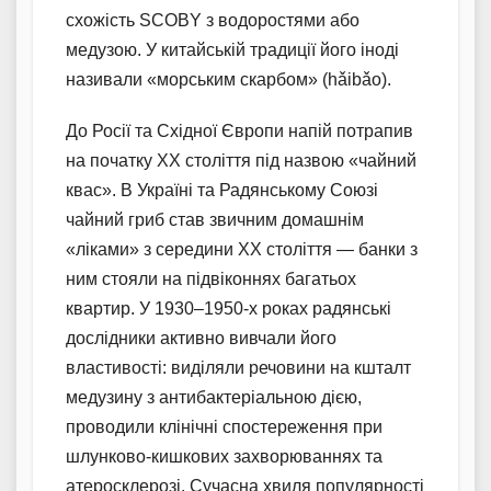
схожість SCOBY з водоростями або
медузою. У китайській традиції його іноді
називали «морським скарбом» (hǎibǎo).
До Росії та Східної Європи напій потрапив
на початку XX століття під назвою «чайний
квас». В Україні та Радянському Союзі
чайний гриб став звичним домашнім
«ліками» з середини XX століття — банки з
ним стояли на підвіконнях багатьох
квартир. У 1930–1950-х роках радянські
дослідники активно вивчали його
властивості: виділяли речовини на кшталт
медузину з антибактеріальною дією,
проводили клінічні спостереження при
шлунково-кишкових захворюваннях та
атеросклерозі. Сучасна хвиля популярності