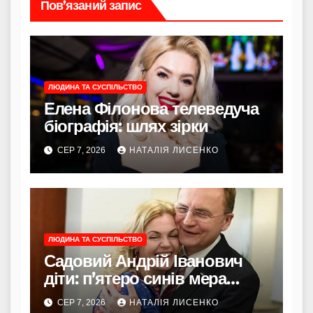
Пов’язаний запис
ЛЮДИНА ТА СУСПІЛЬСТВО
Елена Філонова телеведуча
біографія: шлях зірки
СЕР 7, 2026
НАТАЛІЯ ЛИСЕНКО
ЛЮДИНА ТА СУСПІЛЬСТВО
Садовий Андрій Іванович
діти: п’ятеро синів мера
Львова
СЕР 7, 2026
НАТАЛІЯ ЛИСЕНКО