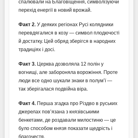
спалювали на Благовіщення, символізуючи
перехід енергії в новий врожай.
Факт 2.
У деяких регіонах Русі колядники
перевдягалися в козу — символ плодючості
й достатку. Цей обряд зберігся в народних
традиціях і досі.
Факт 3.
Церква дозволяла 12 полін у
вогнищі, але забороняла ворожіння. Проте
люди все одно шукали знаки в полум’ї —
так зберігалася подвійна віра.
Факт 4.
Перша згадка про Різдво в руських
джерелах пов’язана з князівськими
бенкетами, де роздавали милостиню — це
було способом князя показати щедрість і
благочестя.