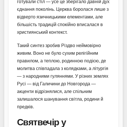
готували стіл — усе це зберігало давній дух
єднання поколінь. Церква боролася лише з
відверто язичницькими елементами, але
більшість традицій спокійно вписалася в
християнський контекст.
Такий синтез зробив Різдво неймовірно
живим. Воно не було сухим релігійним
правилом, а теплою, родинною подією, де
молитва співпадала з колядками, а літургія
— з народними гуляннями. У різних землях
Русі — від Галичини до Новгорода —
акценти відрізнялися, але спільним
залишалося шанування світла, родини й
предків.
Святвечір у