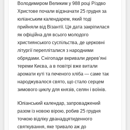
Володимиром Великим у 988 році Різдво
Христове почали відзначати 25 грудня за
юліанським календарем, який тоді
прийняли від Візантії. Ця дата закріпилася
як офіційна для всього молодого
християнського суспільства, де церковні
літургії перепліталися з народними
обрядами. Снігопади вкривали дерев’яні
тереми Києва, а в повітрі вже витали
аромати куті та печеного хліба — саме так
народжувалося свято, що стало серцем
зимового циклу для князів, селян і воїнів.
Юліанський календар, запроваджений
разом із новою вірою, робив 25 грудня
точкою відліку дванадцятиденного
святкування, яке тривало аж до