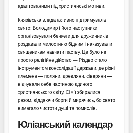
адаптованими під християнські мотиви.
Князівська влада активно підтримувала
свято: Володимир і його наступники
організовували бенкети для дружинників,
роздавали милостиню бідним і наказували
священикам навчати паству. Це було не
просто релігійне дійство — Різдво стало
інструментом консолідації держави, де різні
племена — поляни, древляни, сіверяни —
відчували себе частиною єдиного
християнського світу. Сім’ї збиралися
разом, віддаючи борги й мирячись, бо свято
вимагало чистоти душі та помислів.
Юліанський календар