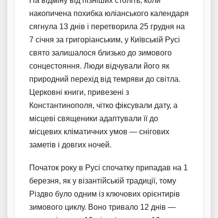
На відміну від пізніших століть, коли
накопичена похибка юліанського календаря
сягнула 13 днів і перетворила 25 грудня на
7 січня за григоріанським, у Київській Русі
свято залишалося близько до зимового
сонцестояння. Люди відчували його як
природний перехід від темряви до світла.
Церковні книги, привезені з
Константинополя, чітко фіксували дату, а
місцеві священики адаптували її до
місцевих кліматичних умов — снігових
заметів і довгих ночей.
Початок року в Русі спочатку припадав на 1
березня, як у візантійській традиції, тому
Різдво було одним із ключових орієнтирів
зимового циклу. Воно тривало 12 днів —