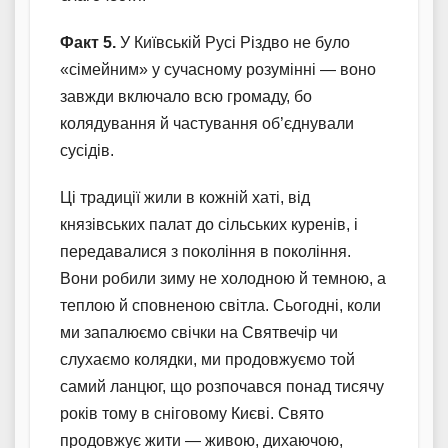
Факт 5.
У Київській Русі Різдво не було
«сімейним» у сучасному розумінні — воно
завжди включало всю громаду, бо
колядування й частування об’єднували
сусідів.
Ці традиції жили в кожній хаті, від
князівських палат до сільських куренів, і
передавалися з покоління в покоління.
Вони робили зиму не холодною й темною, а
теплою й сповненою світла. Сьогодні, коли
ми запалюємо свічки на Святвечір чи
слухаємо колядки, ми продовжуємо той
самий ланцюг, що розпочався понад тисячу
років тому в сніговому Києві. Свято
продовжує жити — живою, дихаючою,