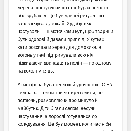
дерева, постукуючи по стовбурах: «Рости
або зрубаю!». Це був давній ритуал, що
забезпечував урожай. Худобу теж
частували — шматочками куті, щоб тварини
були здорові й давали приплід. У кутках
хати розсипали зерно для домовика, а
вогонь у печі підтримували всю ніч,
підкидаючи дванадцять полін — по одному
на кожен місяць.
Атмосфера була теплою й урочистою. Сім’я
сиділа за столом три-чотири години, не
встаючи, розмовляючи про минуле й
майбутнє. Діти бігали селом, несучи
частування, а дорослі готувалися до
колядування. Це був момент, коли час ніби