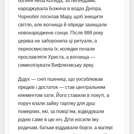
богиня неба Коляда, за легендами,
народжувала Божича в водах Дніпра.
Чорнобог посилав Мару, щоб знищити
світло, але вогнища й обряди захищали
новонароджене сонце. Після 988 року
церква не заборонила ці ритуали, а
переосмислила їх: колядки почали
прославляти Христа, а вогнища —
символізувати Вифлеємську зірку.
Дідух — сніп пшениці, що уособлював
предків і достаток — став центральним
елементом хати. Його ставили в покуті, а
поруч клали зайву тарілку для душ
померлих, які, за повір’ям, відвідували
рідню саме в цю ніч. Діти носили їжу
родичам, батьки віддавали борги, а матері