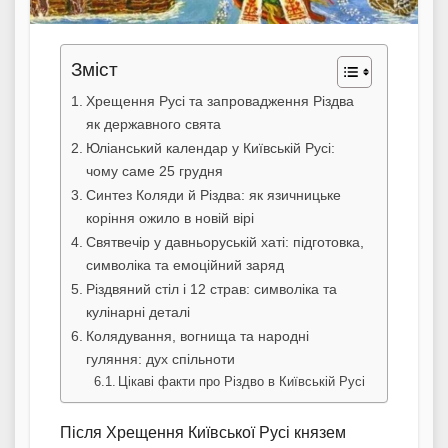
Зміст
Хрещення Русі та запровадження Різдва
як державного свята
Юліанський календар у Київській Русі:
чому саме 25 грудня
Синтез Коляди й Різдва: як язичницьке
коріння ожило в новій вірі
Святвечір у давньоруській хаті: підготовка,
символіка та емоційний заряд
Різдвяний стіл і 12 страв: символіка та
кулінарні деталі
Колядування, вогнища та народні
гуляння: дух спільноти
Цікаві факти про Різдво в Київській Русі
Після Хрещення Київської Русі князем