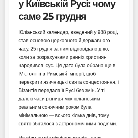
у Київській Русі: чому
саме 25 грудня
Юліанський календар, введений у 988 році,
став основою церковного й державного
часу. 25 грудня за ним відповідало дню,
коли за розрахунками ранніх християн
народився Ісус. Ця дата була обрана ще в
IV столітті в Римській імперії, щоб
перекрити язичницькі свята сонцестояння, і
Візантія передала її Русі без змін. У ті
далекі часи різниця між юліанським і
реальним сонячним роком була
мінімальною — всього кілька днів, тому
свято збігалося з астрономічними подіями.