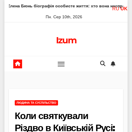
Skip
ь біографія особисте життя: хто вона насправді
Елена Ф
RU
UK
to
Пн. Сер 10th, 2026
content
Izum
ЛЮДИНА ТА СУСПІЛЬСТВО
Коли святкували
Різдво в Київській Русі: