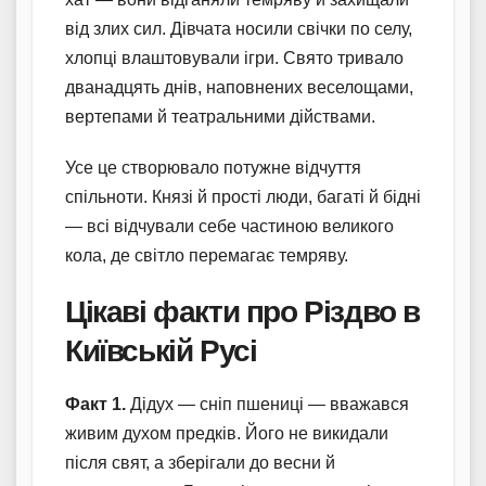
від злих сил. Дівчата носили свічки по селу,
хлопці влаштовували ігри. Свято тривало
дванадцять днів, наповнених веселощами,
вертепами й театральними дійствами.
Усе це створювало потужне відчуття
спільноти. Князі й прості люди, багаті й бідні
— всі відчували себе частиною великого
кола, де світло перемагає темряву.
Цікаві факти про Різдво в
Київській Русі
Факт 1.
Дідух — сніп пшениці — вважався
живим духом предків. Його не викидали
після свят, а зберігали до весни й