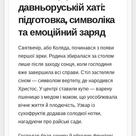
давньоруській хаті:
підготовка, символіка
та емоційний заряд
Святвечір, або Коляда, починався з появи
першої зірки. Родина збиралася за столом
лише після заходу сонця, коли господиня
вже завершила всі справи. Стіл застеляли
сіном — символом вертепу, де народився
Христос. У центрі ставили кутю — варену
пшеницю з медом і маком, що уособлювала
вічне життя й плодючість. Узвар із
сухофруктів додавав солодкої нотки,
нагадуючи про райські сади.
Господар брав сокиру й обходив фруктові