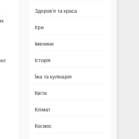
Здоров'я та краса
х
их
Ігри
Іменини
Історія
ент
Їжа та кулінарія
Квіти
Клімат
Космос