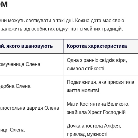
ем
и можуть святкувати в такі дні. Кожна дата має свою
 залежить від особистих відчуттів і сімейних традицій.
й, якого вшановують
Коротка характеристика
Одна з ранніх свідків віри,
омучениця Олена
символ стійкості
Подвижниця, яка присвятила
добна Олена
життя молитві
Мати Костянтина Великого,
апостольна цариця Олена
знайшла Хрест Господній
Дочка апостола Алфея,
иця Олена
приклад мужності