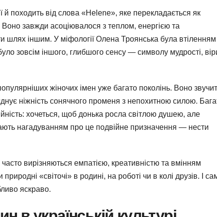
ії й походить від слова «Helene», яке перекладається як
. Воно завжди асоціювалося з теплом, енергією та
и шлях іншим. У міфології Олена Троянська була втіленням
абуло зовсім іншого, глибшого сенсу — символу мудрості, вір
популярніших жіночих імен уже багато поколінь. Воно звучи
оєднує ніжність сонячного променя з непохитною силою. Бага
йність: хочеться, щоб донька росла світлою душею, але
ають нагадуванням про це подвійне призначення — нести
а часто вирізняються емпатією, креативністю та вмінням
риродні «світочі» в родині, на роботі чи в колі друзів. І са
бливо яскраво.
н в українській культурі