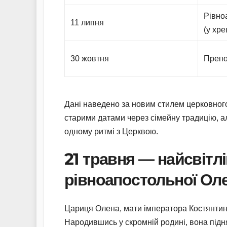
Рівно
11 липня
(у хр
30 жовтня
Препо
Дані наведено за новим стилем церковног
старими датами через сімейну традицію, а
одному ритмі з Церквою.
21 травня — найсвітлі
рівноапостольної Ол
Цариця Олена, мати імператора Костянтина,
Народившись у скромній родині, вона підн