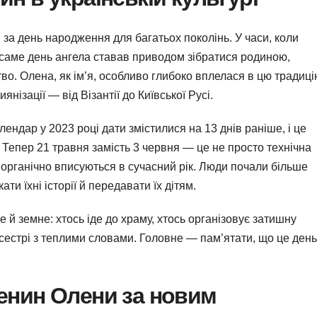
за день народження для багатьох поколінь. У часи, коли
 саме день ангела ставав приводом зібратися родиною,
о. Олена, як ім’я, особливо глибоко вплелася в цю традиці
нізації — від Візантії до Київської Русі.
ндар у 2023 році дати змістилися на 13 днів раніше, і це
 Тепер 21 травня замість 3 червня — це не просто технічна
а органічно вписуються в сучасний рік. Люди почали більше
и їхні історії й передавати їх дітям.
й земне: хтось іде до храму, хтось організовує затишну
 сестрі з теплими словами. Головне — пам’ятати, що це день
менин Олени за новим