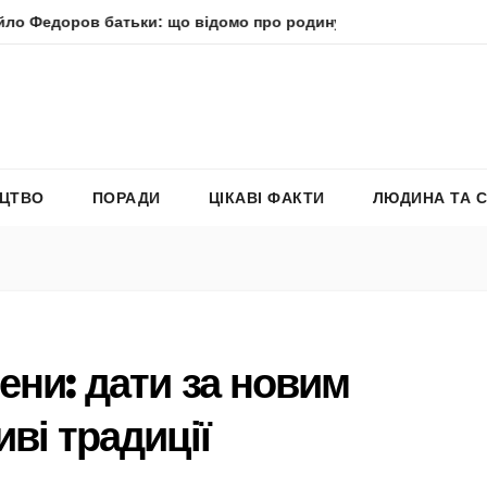
в батьки: що відомо про родину політика
Молитва пресв
ЕЦТВО
ПОРАДИ
ЦІКАВІ ФАКТИ
ЛЮДИНА ТА 
ени: дати за новим
ві традиції