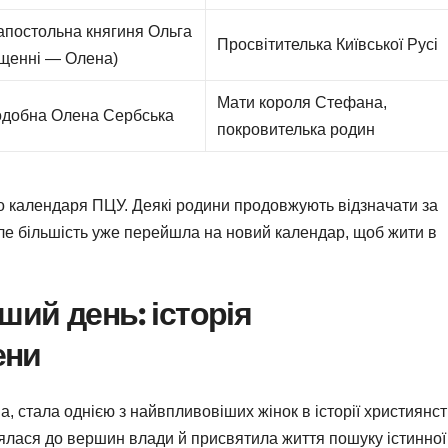
апостольна княгиня Ольга
Просвітителька Київської Русі
ещенні — Олена)
Мати короля Стефана,
добна Олена Сербська
покровителька родин
о календаря ПЦУ. Деякі родини продовжують відзначати за
ле більшість уже перейшла на новий календар, щоб жити в
ший день: історія
ени
 стала однією з найвпливовіших жінок в історії християнст
ялася до вершин влади й присвятила життя пошуку істинної