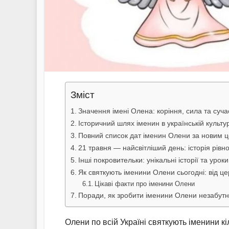
Зміст
Значення імені Олена: коріння, сила та суч
Історичний шлях іменин в українській культур
Повний список дат іменин Олени за новим 
21 травня — найсвітліший день: історія рів
Інші покровительки: унікальні історії та уроки
Як святкують іменини Олени сьогодні: від це
Цікаві факти про іменини Олени
Поради, як зробити іменини Олени незабутн
Олени по всій Україні святкують іменини к