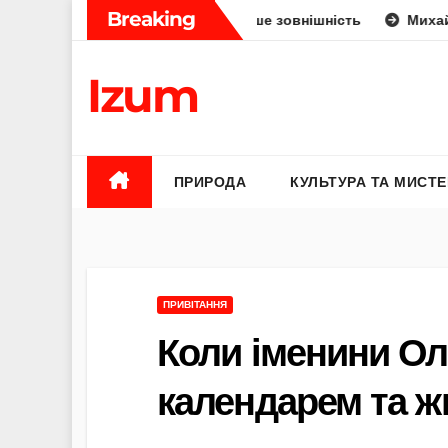
Skip
Breaking
дини: укус, отрута чи лише зовнішність
Михайло Федоро
to
content
Izum
ПРИРОДА
КУЛЬТУРА ТА МИСТ
ПРИВІТАННЯ
Коли іменини Ол
календарем та жи