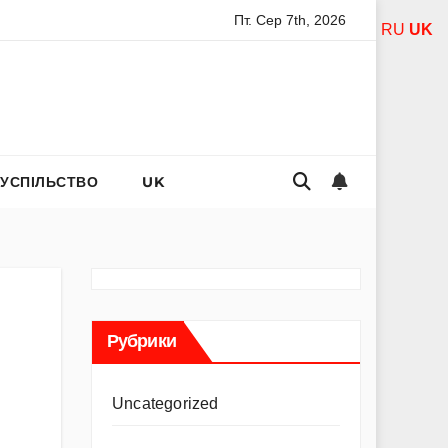
Пт. Сер 7th, 2026
ятої богородиці за дітей: слова захисту і материнського теп
RU
UK
СУСПІЛЬСТВО
UK
Рубрики
Uncategorized