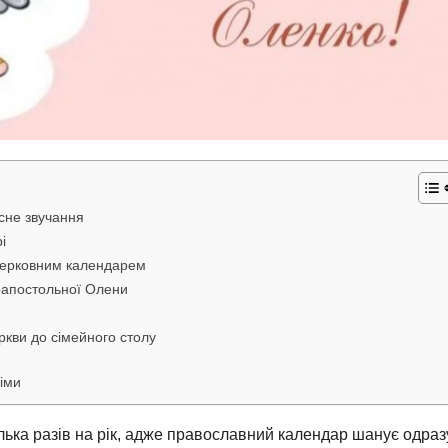
асне звучання
і
церковним календарем
ноапостольної Олени
ркви до сімейного столу
іми
ілька разів на рік, адже православний календар шанує одраз