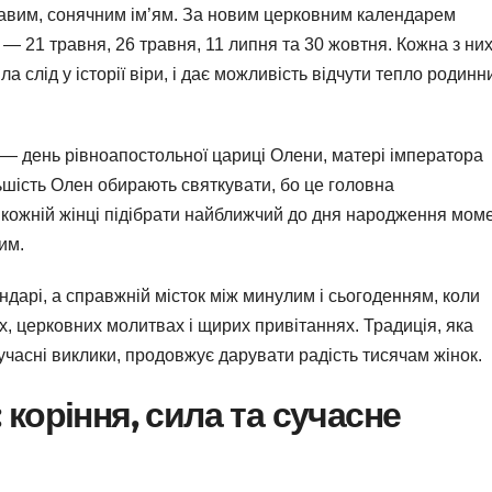
равим, сонячним ім’ям. За новим церковним календарем
— 21 травня, 26 травня, 11 липня та 30 жовтня. Кожна з ни
а слід у історії віри, і дає можливість відчути тепло родинн
— день рівноапостольної цариці Олени, матері імператора
ьшість Олен обирають святкувати, бо це головна
ь кожній жінці підібрати найближчий до дня народження мом
им.
дарі, а справжній місток між минулим і сьогоденням, коли
х, церковних молитвах і щирих привітаннях. Традиція, яка
учасні виклики, продовжує дарувати радість тисячам жінок.
 коріння, сила та сучасне