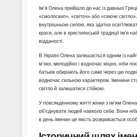
Ім’я Олена прийшло до нас із давньої Грец
«смолоскип», «світоч» або «сяюче світло»
внутрішньою силою, яка здатна освітлюват
краси, але в християнській традиції ім’я н
відданості.
В Україні Олена залишається одним із най
м’яко, мелодійно і водночас міцно, ніби п
батьків обирають його саме через цю подві
водночас сильною характером. Іменини ст
світло й залишатися стійкою.
У повсякденному житті жінки з ім’ям Олен
об’єднувати людей навколо себе. Вони ніби п
в день іменин це якість розкривається осо
Історичний шлях імени