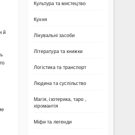
Культура та мистецтво
Кухня
и й
Лікувальні засоби
Література та книжки
ть
то
Логістика та транспорт
Людина та суспільство
Магія, ізотерика, таро ,
хіромантія
ме
Міфи та легенди