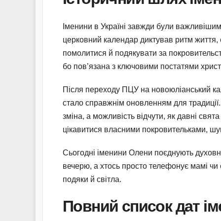
Іменини в Україні завжди були важливішим 
церковний календар диктував ритм життя,
помолитися й подякувати за покровительств
бо пов’язана з ключовими постатями христия
Після переходу ПЦУ на новоюліанський кале
стало справжнім оновленням для традиції.
зміна, а можливість відчути, як давні свят
цікавитися власними покровительками, шукат
Сьогодні іменини Олени поєднують духовне 
вечерю, а хтось просто телефонує мамі чи
подяки й світла.
Повний список дат і