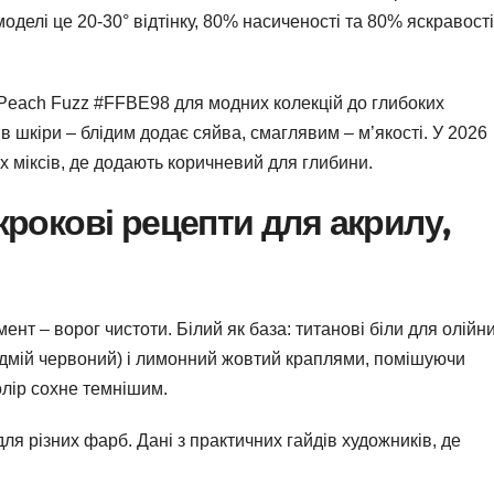
оделі це 20-30° відтінку, 80% насиченості та 80% яскравості
 Peach Fuzz #FFBE98 для модних колекцій до глибоких
в шкіри – блідим додає сяйва, смаглявим – м’якості. У 2026
 міксів, де додають коричневий для глибини.
рокові рецепти для акрилу,
мент – ворог чистоти. Білий як база: титанові біли для олійни
адмій червоний) і лимонний жовтий краплями, помішуючи
олір сохне темнішим.
я різних фарб. Дані з практичних гайдів художників, де