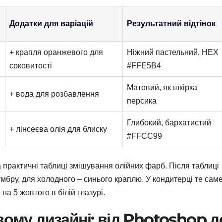
Додатки для варіацій
Результатний відтінок
+ крапля оранжевого для
Ніжний пастельний, HEX
соковитості
#FFE5B4
Матовий, як шкірка
+ вода для розбавлення
персика
Глибокий, бархатистий
+ лінсеєва олія для блиску
#FFCC99
 практичні таблиці змішування олійних фарб. Після таблиці
бру, для холодного – синього краплю. У кондитерці те саме
а 5 жовтого в білій глазурі.
ому дизайні: від Photoshop д