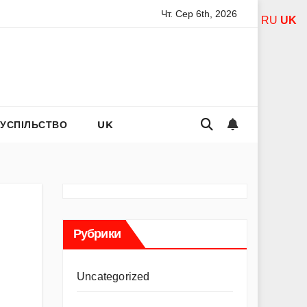
Чт. Сер 6th, 2026
дель Асанті: від порнозірки до співачки з хітами на радіо
RU
UK
СУСПІЛЬСТВО
UK
Рубрики
Uncategorized