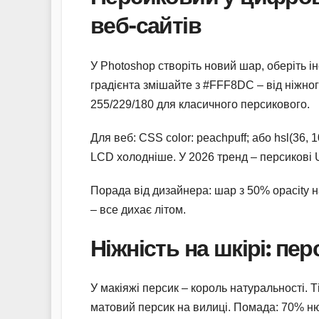
веб-сайтів
У Photoshop створіть новий шар, оберіть і
градієнта змішайте з #FFF8DC – від ніжного
255/229/180 для класичного персикового.
Для веб: CSS color: peachpuff; або hsl(36,
LCD холодніше. У 2026 тренд – персикові UI
Порада від дизайнера: шар з 50% opacity 
– все дихає літом.
Ніжність на шкірі: пе
У макіяжі персик – король натуральності. Т
матовий персик на вилиці. Помада: 70% ню