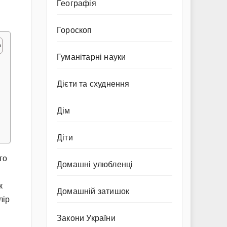
Географія
Гороскоп
Гуманітарні науки
Дієти та схуднення
Дім
Діти
го
Домашні улюбленці
к
Домашній затишок
лір
Закони України