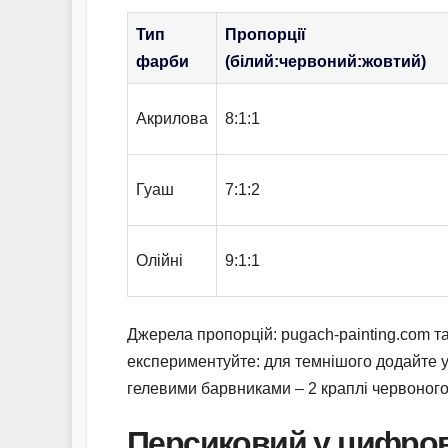
Тип
Пропорції
фарби
(білий:червоний:жовтий)
Акрилова
8:1:1
Гуаш
7:1:2
Олійні
9:1:1
Джерела пропорцій: pugach-painting.com та
експериментуйте: для темнішого додайте ум
гелевими барвниками – 2 краплі червоного н
Персиковий у цифров