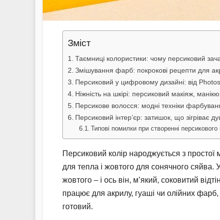
Зміст
Таємниці колористики: чому персиковий зач
Змішування фарб: покрокові рецепти для акр
Персиковий у цифровому дизайні: від Photos
Ніжність на шкірі: персиковий макіяж, манікюр
Персикове волосся: модні техніки фарбуван
Персиковий інтер’єр: затишок, що зігріває д
Типові помилки при створенні персикового
Персиковий колір народжується з простої м
для тепла і жовтого для сонячного сяйва. У
жовтого – і ось він, м’який, соковитий від
працює для акрилу, гуаші чи олійних фарб,
готовий.