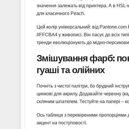
значення залежать від принтера. А в HSL-м
для класичного Peach.
Цей колір універсальний: від Pantone.com
#FFCBA4 у живописі. Він пасує до всіх типі
тренди еволюціонують до мідно-персикових
Змішування фарб: пок
гуаші та олійних
Почніть з чистої палітри, бо брудний інстру
цинкові для акрилу. Додавайте червону (к
скляним шпателем. Тестуйте на папері – к
Ось таблиця з перевіреними пропорціями дл
акцент на поступовості.