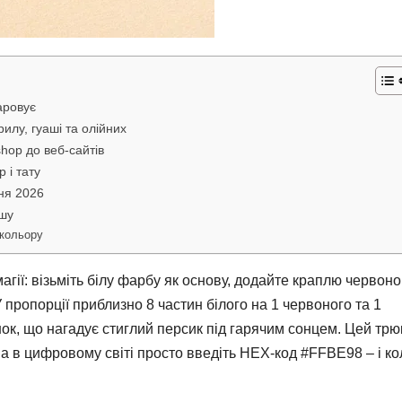
аровує
илу, гуаші та олійних
hop до веб-сайтів
 і тату
ня 2026
ушу
 кольору
агії: візьміть білу фарбу як основу, додайте краплю червоно
 пропорції приблизно 8 частин білого на 1 червоного та 1
тінок, що нагадує стиглий персик під гарячим сонцем. Цей трю
 а в цифровому світі просто введіть HEX-код #FFBE98 – і ко