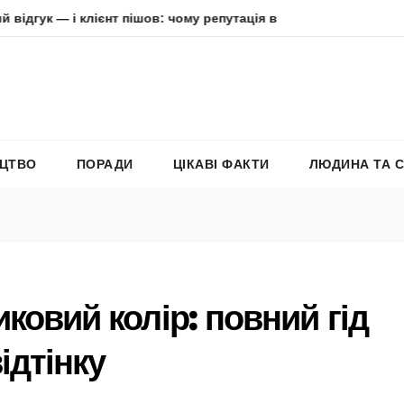
і клієнт пішов: чому репутація в інтернеті вирішує все
А
ЕЦТВО
ПОРАДИ
ЦІКАВІ ФАКТИ
ЛЮДИНА ТА 
ковий колір: повний гід
ідтінку