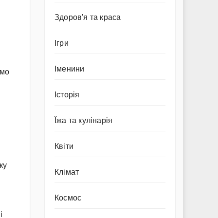
Здоров'я та краса
Ігри
Іменини
емо
Історія
Їжа та кулінарія
Квіти
ку
Клімат
Космос
і