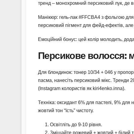
тренд – монохромний персиковий лук, де все
Манікюр: гель-лак #FFCBA4 з фольгою для 
персиковий пігмент для фейд-ефектів, але 
Емоційний бонус: цей колір молодить, дода
Персикове волосся: м
Для блондинок: тонер 10/34 + 046 у пропорц
пасма, нанесіть персиковий мікс. Тренди 20
(Instagram колористів як kiri4enko.inna).
Техніка: оксидант 6% для пастелі, 9% для 
жовтий тон “їсть” чистоту.
Освітліть до 9-10 рівня.
Змішайте рожевий + жовтий + білий т