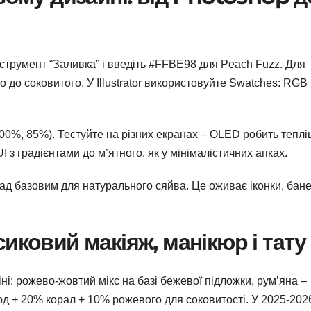
нструмент “Заливка” і введіть #FFBE98 для Peach Fuzz. Для
 до соковитого. У Illustrator використовуйте Swatches: RGB
 100%, 85%). Тестуйте на різних екранах – OLED робить теплі
 з градієнтами до м’ятного, як у мінімалістичних апках.
над базовим для натурального сяйва. Це оживає іконки, бан
рсиковий макіяж, манікюр і тату
іні: рожево-жовтий мікс на базі бежевої підложки, рум’яна –
д + 20% корал + 10% рожевого для соковитості. У 2025-202