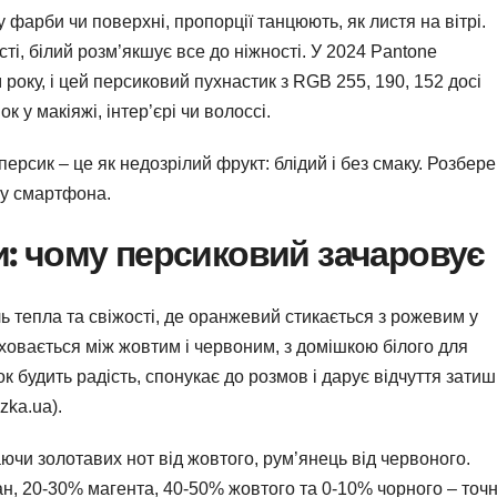
 фарби чи поверхні, пропорції танцюють, як листя на вітрі.
ті, білий розм’якшує все до ніжності. У 2024 Pantone
року, і цей персиковий пухнастик з RGB 255, 190, 152 досі
 у макіяжі, інтер’єрі чи волоссі.
рсик – це як недозрілий фрукт: блідий і без смаку. Розбер
ну смартфона.
и: чому персиковий зачаровує
ль тепла та свіжості, де оранжевий стикається з рожевим у
н ховається між жовтим і червоним, з домішкою білого для
ок будить радість, спонукає до розмов і дарує відчуття затиш
zka.ua).
аючи золотавих нот від жовтого, рум’янець від червоного.
н, 20-30% магента, 40-50% жовтого та 0-10% чорного – точн