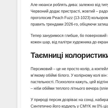
Але нюанси роблять дива: залежно від типу
Червоний додає пристрасті, жовтий – радос
проголосив Peach Fuzz (13-1023) кольором 
править трендами 2026-го, обіцяючи затишок
Тепер зануримося глибше, бо поверховий пе
кожен шар, від палітри художника до екра
Таємниці колористик
Персиковий – це не просто колір, а коктей
м’якому обіймі білого. У колірному колі ві
пастельності. Психологи кажуть, цей відтін
– ніби обійми теплого літнього вечора (snie
У природі персик дозріває на сонці, набир
Синтетично його кодують у CMYK як 0% ціа