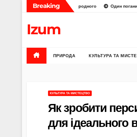
Skip
Breaking
раторний діамант від природного
Один поганий відгук — 
to
content
Izum
ПРИРОДА
КУЛЬТУРА ТА МИСТ
КУЛЬТУРА ТА МИСТЕЦТВО
Як зробити перси
для ідеального в