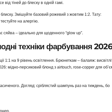
 від тіней до блеску в одній гамі.
блиску. Змішуйте базовий рожевий з жовтим 1:2. Тату:
тестуйте на алергію.
є сяйва – ідеально для щоденного “glow up”.
одні техніки фарбування 202
ії 1:1 на 9 рівень освітлення. Брюнеткам – балаяж: висвітлі
26: мідно-персиковий блонд з airtouch, rose-copper для об’є
насиченого. Догляд: сріблястий шампунь раз на тиждень, бо
онер.