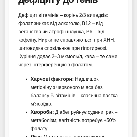
Дефіцит вітамінів – корінь 2/3 випадків:
фолат зникає від алкоголю, B12 – від
веганства чи атрофії шлунка, B6 – від
кофеїну. Нирки не справляються при ХНН,
щитовидка сповільнює при гіпотиреозі.
Куріння додає 2–3 мкмоль/л, кава – те саме
через інтерференцію з фолатом.
Харчові фактори:
Надлишок
метіоніну з червоного м’яса без
балансу B-вітамінів – класична пастка
м’ясоїдів.
Хвороби:
Діабет руйнує судини, рак –
метаболізм; вагітність потребує +50%
фолату.
Ліки:
Метотрексат, протисудомні