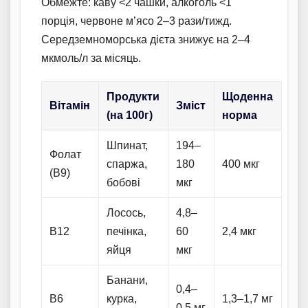
Обмежте: каву <2 чашки, алкоголь <1
порція, червоне м’ясо 2–3 рази/тижд.
Середземноморська дієта знижує на 2–4
мкмоль/л за місяць.
Продукти
Щоденна
Вітамін
Зміст
(на 100г)
норма
Шпинат,
194–
Фолат
спаржа,
180
400 мкг
(B9)
бобові
мкг
Лосось,
4,8–
B12
печінка,
60
2,4 мкг
яйця
мкг
Банани,
0,4–
B6
курка,
1,3–1,7 мг
0,5 мг