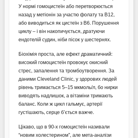
У нормі гомоцистеїн або перетворюється
назад у метіонін за участю фолату та B12,
або виводиться як цистеїн з B6. Порушення
циклу – і він накопичується, дратуючи
ендотелій судин, ніби пісок у шестернях.
Біохімія проста, але ефект драматичний:
високий гомоцистеїн провокує окисний
стрес, запалення та тромбоутворення. За
даними Cleveland Clinic, у здорових людей
рівень тримається 5–15 мкмоль/л, бо нирки
виводять надлишок, а вітаміни тримають
баланс. Коли ж цикл гальмує, артерії
густішають, серце б’ється важче.
Цікаво, що в 90-х гомоцистеїн називали
“новим холестерином”, але мета-аналізи