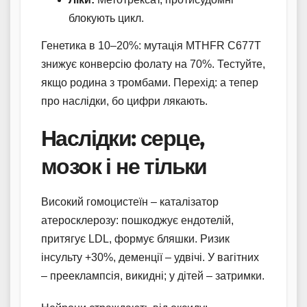
блокують цикл.
Генетика в 10–20%: мутація MTHFR C677T
знижує конверсію фолату на 70%. Тестуйте,
якщо родина з тромбами. Перехід: а тепер
про наслідки, бо цифри лякають.
Наслідки: серце,
мозок і не тільки
Високий гомоцистеїн – каталізатор
атеросклерозу: пошкоджує ендотелій,
притягує LDL, формує бляшки. Ризик
інсульту +30%, деменції – удвічі. У вагітних
– прееклампсія, викидні; у дітей – затримки.