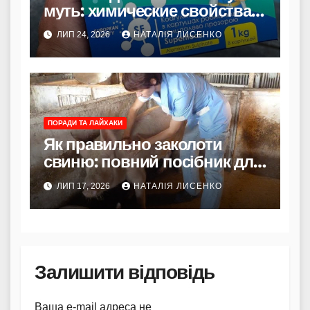
муть: химические свойства и
принцип действия
ЛИП 24, 2026
НАТАЛІЯ ЛИСЕНКО
коагулянтов
ПОРАДИ ТА ЛАЙХАКИ
Як правильно заколоти
свиню: повний посібник для
початківців та досвідчених
ЛИП 17, 2026
НАТАЛІЯ ЛИСЕНКО
господарів
Залишити відповідь
Ваша e-mail адреса не