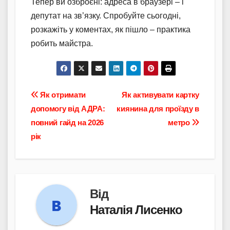
Тепер ви озброєні: адреса в браузері – і
депутат на зв’язку. Спробуйте сьогодні,
розкажіть у коментах, як пішло – практика
робить майстра.
Навігація
Як отримати
Як активувати картку
допомогу від АДРА:
киянина для проїзду в
записів
повний гайд на 2026
метро
рік
Від
Наталія Лисенко