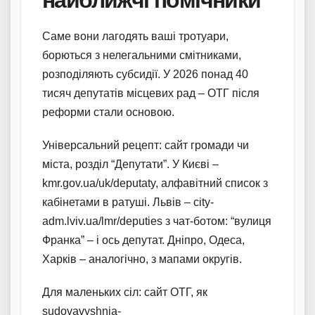
Саме вони лагодять ваші тротуари,
борються з нелегальними смітниками,
розподіляють субсидії. У 2026 понад 40
тисяч депутатів місцевих рад – ОТГ після
реформи стали основою.
Універсальний рецепт: сайт громади чи
міста, розділ “Депутати”. У Києві –
kmr.gov.ua/uk/deputaty, алфавітний список з
кабінетами в ратуші. Львів – city-
adm.lviv.ua/lmr/deputies з чат-ботом: “вулиця
Франка” – і ось депутат. Дніпро, Одеса,
Харків – аналогічно, з мапами округів.
Для маленьких сіл: сайт ОТГ, як
sudovavyshnia-