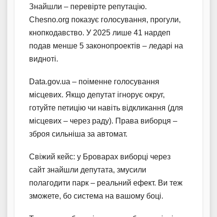
Знайшли – перевірте репутацію.
Chesno.org показує голосування, прогули,
кнопкодавство. У 2025 лише 41 нардеп
подав менше 5 законопроектів – ледарі на
видноті.
Data.gov.ua – поіменне голосування
місцевих. Якщо депутат ігнорує округ,
готуйте петицію чи навіть відкликання (для
місцевих – через раду). Права виборця –
зброя сильніша за автомат.
Свіжий кейс: у Броварах виборці через
сайт знайшли депутата, змусили
полагодити парк – реальний ефект. Ви теж
зможете, бо система на вашому боці.