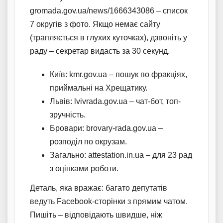
gromada.gov.ua/news/1666343086 – список
7 округів з фото. Якщо немає сайту
(трапляється в глухих куточках), дзвоніть у
раду – секретар видасть за 30 секунд.
Київ: kmr.gov.ua – пошук по фракціях,
приймальні на Хрещатику.
Львів: lvivrada.gov.ua – чат-бот, топ-
зручність.
Бровари: brovary-rada.gov.ua –
розподіл по окрузам.
Загально: attestation.in.ua – для 23 рад
з оцінками роботи.
Деталь, яка вражає: багато депутатів
ведуть Facebook-сторінки з прямим чатом.
Пишіть – відповідають швидше, ніж