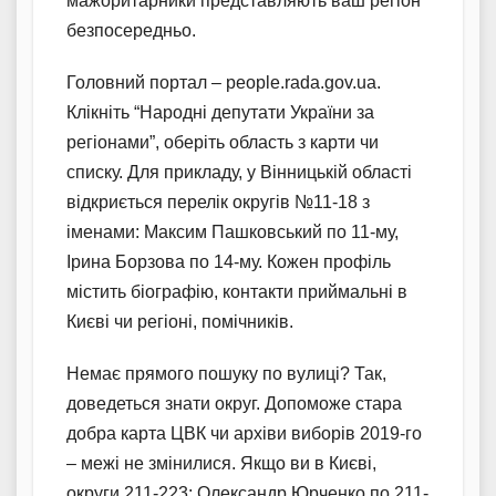
мажоритарники представляють ваш регіон
безпосередньо.
Головний портал – people.rada.gov.ua.
Клікніть “Народні депутати України за
регіонами”, оберіть область з карти чи
списку. Для прикладу, у Вінницькій області
відкриється перелік округів №11-18 з
іменами: Максим Пашковський по 11-му,
Ірина Борзова по 14-му. Кожен профіль
містить біографію, контакти приймальні в
Києві чи регіоні, помічників.
Немає прямого пошуку по вулиці? Так,
доведеться знати округ. Допоможе стара
добра карта ЦВК чи архіви виборів 2019-го
– межі не змінилися. Якщо ви в Києві,
округи 211-223: Олександр Юрченко по 211-