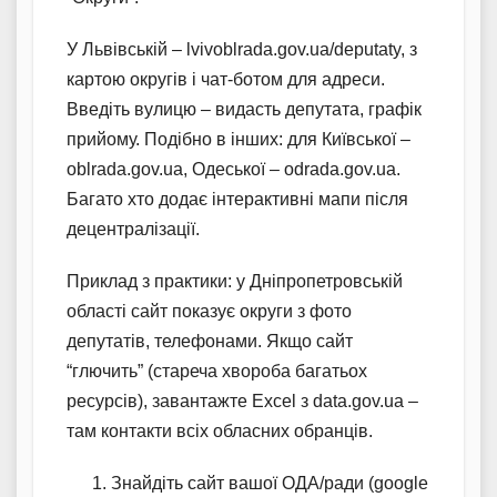
У Львівській – lvivoblrada.gov.ua/deputaty, з
картою округів і чат-ботом для адреси.
Введіть вулицю – видасть депутата, графік
прийому. Подібно в інших: для Київської –
oblrada.gov.ua, Одеської – odrada.gov.ua.
Багато хто додає інтерактивні мапи після
децентралізації.
Приклад з практики: у Дніпропетровській
області сайт показує округи з фото
депутатів, телефонами. Якщо сайт
“глючить” (стареча хвороба багатьох
ресурсів), завантажте Excel з data.gov.ua –
там контакти всіх обласних обранців.
Знайдіть сайт вашої ОДА/ради (google