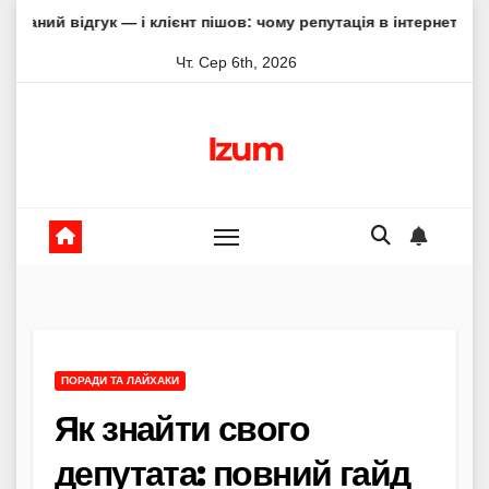
Skip
к — і клієнт пішов: чому репутація в інтернеті вирішує все
to
Чт. Сер 6th, 2026
content
Izum
ПОРАДИ ТА ЛАЙХАКИ
Як знайти свого
депутата: повний гайд