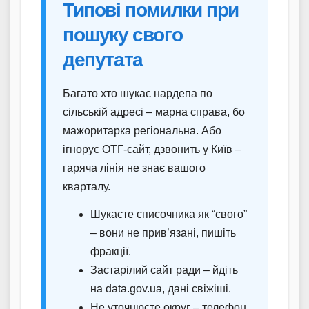
Типові помилки при
пошуку свого
депутата
Багато хто шукає нардепа по
сільській адресі – марна справа, бо
мажоритарка регіональна. Або
ігнорує ОТГ-сайт, дзвонить у Київ –
гаряча лінія не знає вашого
кварталу.
Шукаєте списочника як “свого”
– вони не прив’язані, пишіть
фракції.
Застарілий сайт ради – йдіть
на data.gov.ua, дані свіжіші.
Не уточнюєте округ – телефон