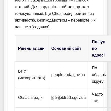
КАТУТТК (код вашої громади) – і список
готовий. Для нардепів – той же портал з
голосуваннями. Ще Chesno.org: рейтинг за
активністю, кнопкодавством – перевірте, чи
ваш не з “ледачих”.
Пошук
Рівень влади
Основний сайт
по
адресі
По
ВРУ
people.rada.gov.ua
області/
(мажоритарка)
округу
Часто
Обласні ради
[обл]oblrada.gov.ua
так