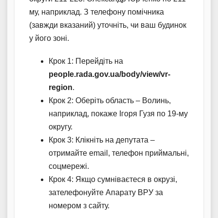
му, наприклад. З телефону помічника
(завжди вказаний) уточніть, чи ваш будинок
у його зоні.
Крок 1: Перейдіть на
people.rada.gov.ua/body/view/vr-
region
.
Крок 2: Оберіть область – Волинь,
наприклад, покаже Ігоря Гузя по 19-му
округу.
Крок 3: Клікніть на депутата –
отримайте email, телефон приймальні,
соцмережі.
Крок 4: Якщо сумніваєтеся в окрузі,
зателефонуйте Апарату ВРУ за
номером з сайту.