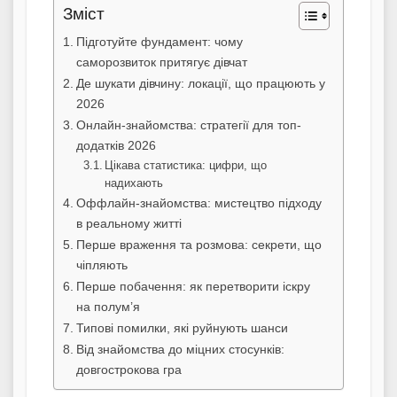
Зміст
Підготуйте фундамент: чому
саморозвиток притягує дівчат
Де шукати дівчину: локації, що працюють у
2026
Онлайн-знайомства: стратегії для топ-
додатків 2026
Цікава статистика: цифри, що
надихають
Оффлайн-знайомства: мистецтво підходу
в реальному житті
Перше враження та розмова: секрети, що
чіпляють
Перше побачення: як перетворити іскру
на полум’я
Типові помилки, які руйнують шанси
Від знайомства до міцних стосунків:
довгострокова гра