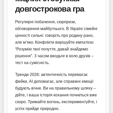
довгострокова гра
Регулярні побачення, сюрпризи,
обговорення майбутнього. В Україні сімейні
цінності сильні: говоріть про родину рано,
але м’яко. Конфлікти вирішуйте емпатією:
“Розумію твої почуття, давай знайдемо
рішення”. З часом вводьте в коло друзів –
тест на сумісність.
Тренди 2026: автентичність перемагає
фейки, AI допомагає, але справжні емоції
будують вічне. Ви на правильному шляху –
дійте, і ваша історія кохання почнеться вже
скоро. Тримайте вогонь, експериментуйте, і
успіх прийде природно.