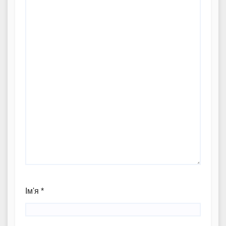
Ім'я
*