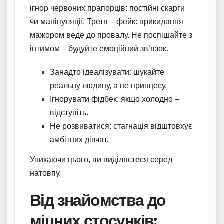
ігнор червоних прапорців: постійні скарги
чи маніпуляції. Третя – фейк: прикидання
мажором веде до провалу. Не поспішайте з
інтимом – будуйте емоційний зв’язок.
Занадто ідеалізувати: шукайте
реальну людину, а не принцесу.
Ігнорувати фідбек: якщо холодно –
відступіть.
Не розвиватися: стагнація відштовхує
амбітних дівчат.
Уникаючи цього, ви виділяєтеся серед
натовпу.
Від знайомства до
міцних стосунків: