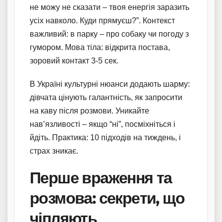
не можу не сказати – твоя енергія заразить
усіх навколо. Куди прямуєш?”. Контекст
важливий: в парку – про собаку чи погоду з
гумором. Мова тіла: відкрита постава,
зоровий контакт 3-5 сек.
В Україні культурні нюанси додають шарму:
дівчата цінують галантність, як запросити
на каву після розмови. Уникайте
нав’язливості – якщо “ні”, посміхніться і
йдіть. Практика: 10 підходів на тиждень, і
страх зникає.
Перше враження та
розмова: секрети, що
чіпляють