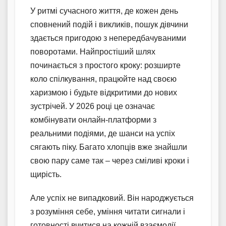
У ритмі сучасного життя, де кожен день
сповнений подій і викликів, пошук дівчини
здається пригодою з непередбачуваними
поворотами. Найпростіший шлях
починається з простого кроку: розширте
коло спілкування, працюйте над своєю
харизмою і будьте відкритими до нових
зустрічей. У 2026 році це означає
комбінувати онлайн-платформи з
реальними подіями, де шанси на успіх
сягають піку. Багато хлопців вже знайшли
свою пару саме так – через сміливі кроки і
щирість.
Але успіх не випадковий. Він народжується
з розуміння себе, уміння читати сигнали і
готовності вчитися на кожній взаємодії.