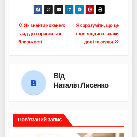
Навігація
Як знайти кохання:
Як зрозуміти, що це
гайд до справжньої
твоя людина: знаки
записів
близькості
долі та серця
Від
Наталія Лисенко
Пов’язаний запис