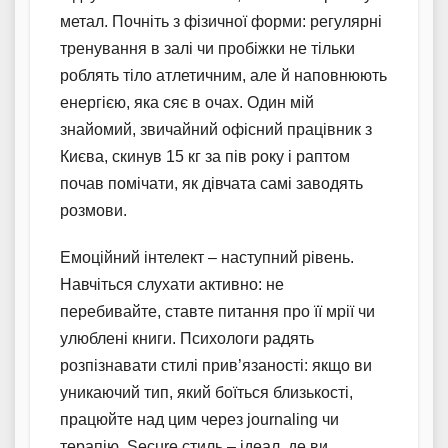
метал. Почніть з фізичної форми: регулярні
тренування в залі чи пробіжки не тільки
роблять тіло атлетичним, але й наповнюють
енергією, яка сяє в очах. Один мій
знайомий, звичайний офісний працівник з
Києва, скинув 15 кг за пів року і раптом
почав помічати, як дівчата самі заводять
розмови.
Емоційний інтелект – наступний рівень.
Навчіться слухати активно: не
перебивайте, ставте питання про її мрії чи
улюблені книги. Психологи радять
розпізнавати стилі прив’язаності: якщо ви
уникаючий тип, який боїться близькості,
працюйте над цим через journaling чи
терапію. Secure стиль – ідеал, де ви