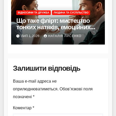
ВІДНОСИНИ ТА ДРУЖБА
ЛЮДИНА ТА СУСПІЛЬСТВО
Що таке флірт: мистецтво
тонких натяків, емоційних
ігор та взаємного
ЛИП 1, 2026
НАТАЛІЯ ЛИСЕНКО
приваблювання
Залишити відповідь
Ваша e-mail адреса не
оприлюднюватиметься.
Обов’язкові поля
позначені
*
Коментар
*