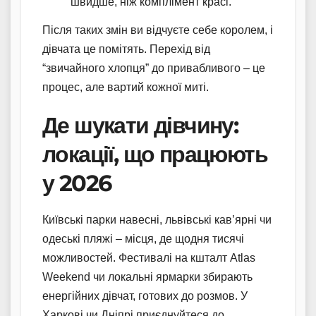
швидше, ніж комплімент красі.
Після таких змін ви відчуєте себе королем, і
дівчата це помітять. Перехід від
“звичайного хлопця” до привабливого – це
процес, але вартий кожної миті.
Де шукати дівчину:
локації, що працюють
у 2026
Київські парки навесні, львівські кав’ярні чи
одеські пляжі – місця, де щодня тисячі
можливостей. Фестивалі на кшталт Atlas
Weekend чи локальні ярмарки збирають
енергійних дівчат, готових до розмов. У
Харкові чи Дніпрі приєднуйтеся до