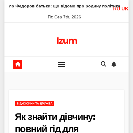
Skip
в батьки: що відомо про родину політика
Молитва прес
RU
UK
to
Пт. Сер 7th, 2026
content
Izum
ВІДНОСИНИ ТА ДРУЖБА
Як знайти дівчину:
повний гід для