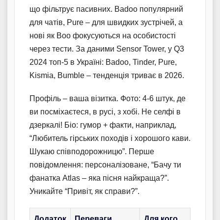
що фільтрує пасивних. Badoo популярний
для чатів, Pure – для швидких зустрічей, а
нові як Boo фокусуються на особистості
через тести. За даними Sensor Tower, у Q3
2024 топ-5 в Україні: Badoo, Tinder, Pure,
Kismia, Bumble – тенденція триває в 2026.
Профіль – ваша візитка. Фото: 4-6 штук, де
ви посміхаєтеся, в русі, з хобі. Не селфі в
дзеркалі! Біо: гумор + факти, наприклад,
“Любитель гірських походів і хорошого кави.
Шукаю співподорожницю”. Перше
повідомлення: персоналізоване, “Бачу ти
фанатка Atlas – яка пісня найкраща?”.
Уникайте “Привіт, як справи?”.
Додаток
Переваги
Для кого