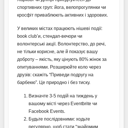
спортивних груп: йога, велопрогулянки чи
кросфіт приваблюють активних і здорових.
У великих містах працюють нішеві події:
book club’и, стендап-вечори чи
волонтерські акції. Волонтерство, до речі,
не тільки корисне, але й показує вашу
доброту – якість, яку цінують 80% жінок за
опитуваннями. Розширюйте коло через
друзів: скажіть “Приведи подругу на
барбекю”. Це природно і без тиску.
Визначте 3-5 подій на тиждень у
вашому місті через Eventbrite чи
Facebook Events.
Будьте послідовними: ходьте
регулярно, щоб стати “знайомим