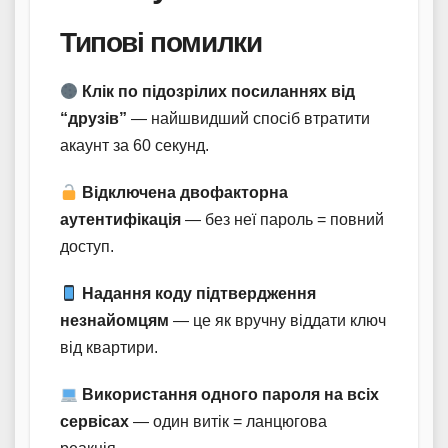
Типові помилки
Клік по підозрілих посиланнях від
“друзів”
— найшвидший спосіб втратити
акаунт за 60 секунд.
Відключена двофакторна
аутентифікація
— без неї пароль = повний
доступ.
Надання коду підтвердження
незнайомцям
— це як вручну віддати ключ
від квартири.
Використання одного пароля на всіх
сервісах
— один витік = ланцюгова