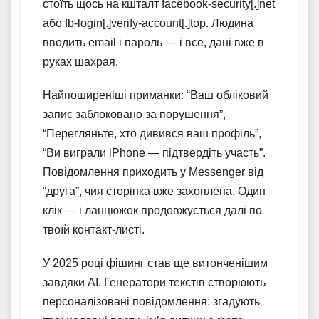
стоїть щось на кшталт facebоok-security[.]net
або fb-login[.]verify-account[.]top. Людина
вводить email і пароль — і все, дані вже в
руках шахрая.
Найпоширеніші приманки: “Ваш обліковий
запис заблоковано за порушення”,
“Перегляньте, хто дивився ваш профіль”,
“Ви виграли iPhone — підтвердіть участь”.
Повідомлення приходить у Messenger від
“друга”, чия сторінка вже захоплена. Один
клік — і ланцюжок продовжується далі по
твоїй контакт-листі.
У 2025 році фішинг став ще витонченішим
завдяки AI. Генератори текстів створюють
персоналізовані повідомлення: згадують