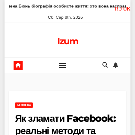
Skip
біографія особисте життя: хто вона насправді
Елена Фі
RU
UK
to
Сб. Сер 8th, 2026
content
Izum
БЕЗПЕКА
Як зламати Facebook:
реальні методи та