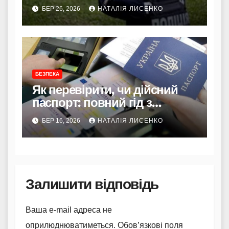
завдання та щоденна
БЕР 26, 2026
НАТАЛІЯ ЛИСЕНКО
боротьба за порядок
БЕЗПЕКА
Як перевірити, чи дійсний
паспорт: повний гід з
перевірки
БЕР 16, 2026
НАТАЛІЯ ЛИСЕНКО
Залишити відповідь
Ваша e-mail адреса не
оприлюднюватиметься.
Обов’язкові поля