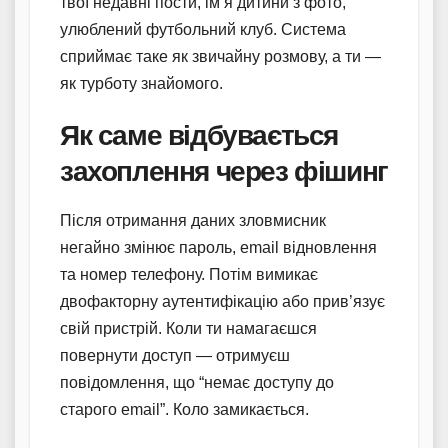
твої недавні пости, ім’я дитини з фото,
улюблений футбольний клуб. Система
сприймає таке як звичайну розмову, а ти —
як турботу знайомого.
Як саме відбувається
захоплення через фішинг
Після отримання даних зловмисник
негайно змінює пароль, email відновлення
та номер телефону. Потім вимикає
двофакторну аутентифікацію або прив’язує
свій пристрій. Коли ти намагаєшся
повернути доступ — отримуєш
повідомлення, що “немає доступу до
старого email”. Коло замикається.