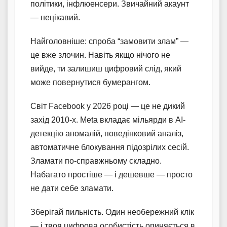
політики, інфлюенсери. Звичайний акаунт
— нецікавий.
Найголовніше: спроба “замовити злам” —
це вже злочин. Навіть якщо нічого не
вийде, ти залишиш цифровий слід, який
може повернутися бумерангом.
Світ Facebook у 2026 році — це не дикий
захід 2010-х. Meta вкладає мільярди в AI-
детекцію аномалій, поведінковий аналіз,
автоматичне блокування підозрілих сесій.
Зламати по-справжньому складно.
Набагато простіше — і дешевше — просто
не дати себе зламати.
Зберігай пильність. Один необережний клік
— і твоя цифрова особистість опиняється в