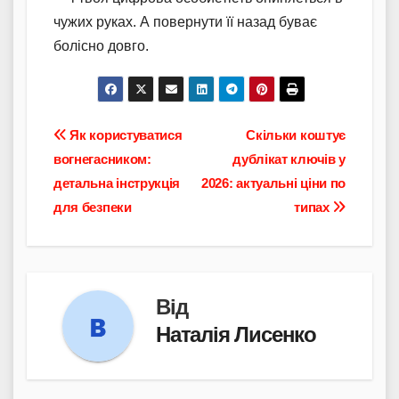
чужих руках. А повернути її назад буває
болісно довго.
Навігація
Як користуватися
Скільки коштує
вогнегасником:
дублікат ключів у
записів
детальна інструкція
2026: актуальні ціни по
для безпеки
типах
Від
Наталія Лисенко