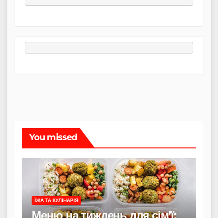
You missed
ЇЖА ТА КУЛІНАРІЯ
Меню на тиждень для сім’ї: