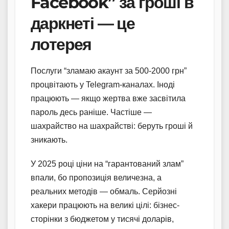
Facebook” за гроші в
даркнеті — це
лотерея
Послуги “зламаю акаунт за 500-2000 грн”
процвітають у Telegram-каналах. Іноді
працюють — якщо жертва вже засвітила
пароль десь раніше. Частіше —
шахрайство на шахрайстві: беруть гроші й
зникають.
У 2025 році ціни на “гарантований злам”
впали, бо пропозиція величезна, а
реальних методів — обмаль. Серйозні
хакери працюють на великі цілі: бізнес-
сторінки з бюджетом у тисячі доларів,