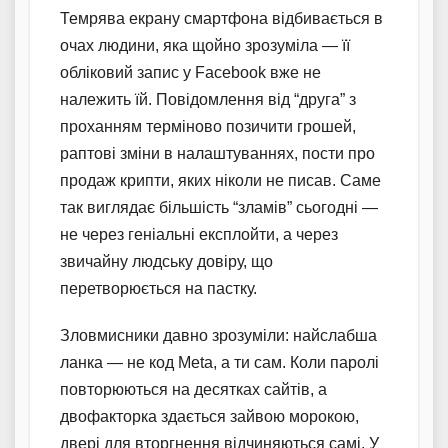
Темрява екрану смартфона відбивається в
очах людини, яка щойно зрозуміла — її
обліковий запис у Facebook вже не
належить їй. Повідомлення від “друга” з
проханням терміново позичити грошей,
раптові зміни в налаштуваннях, пости про
продаж крипти, яких ніколи не писав. Саме
так виглядає більшість “зламів” сьогодні —
не через геніальні експлойти, а через
звичайну людську довіру, що
перетворюється на пастку.
Зловмисники давно зрозуміли: найслабша
ланка — не код Meta, а ти сам. Коли паролі
повторюються на десятках сайтів, а
двофакторка здається зайвою морокою,
двері для вторгнення відчиняються самі. У