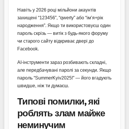
Навіть у 2026 році мільйони акаунтів
захищені “123456”, “qwerty” або “ім’я+рік
народження”. Якщо ти використовуєш один
пароль скрізь — витік з будь-якого форуму
чи старого сайту відкриває двері до
Facebook.
AI-інструменти зараз розбивають складні,
але передбачувані паролі за секунди. Якщо
пароль “SummerKyiv2025!” — його вгадують
швидше, ніж ти думаєш.
Типові помилки, які
роблять злам майже
неминучим