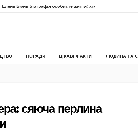
 біографія особисте життя: хто вона насправді
Елена Ф
ЕЦТВО
ПОРАДИ
ЦІКАВІ ФАКТИ
ЛЮДИНА ТА 
ера: сяюча перлина
и