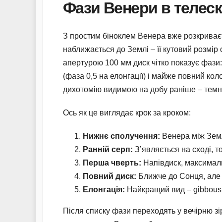
Фази Венери в телеск
З простим біноклем Венера вже розкриваєт
наближається до Землі – її кутовий розмір 
апертурою 100 мм диск чітко показує фази: 
(фаза 0,5 на елонгації) і майже повний к
дихотомію видимою на добу раніше – темн
Ось як це виглядає крок за кроком:
Нижнє сполучення:
Венера між Зем
Ранній серп:
З’являється на сході, т
Перша чверть:
Напівдиск, максималь
Повний диск:
Ближче до Сонця, але 
Елонгація:
Найкращий вид – gibbous,
Після списку фази переходять у вечірню зі