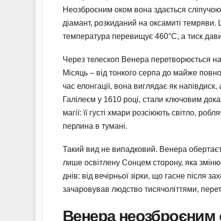
Неозброєним оком вона здається сліпучою 
діамант, розкиданий на оксамиті темряви. 
температура перевищує 460°C, а тиск давит
Через телескоп Венера перетворюється на 
Місяць – від тонкого серпа до майже повно
час елонгації, вона виглядає як напівдиск, 
Галілеєм у 1610 році, стали ключовим дока
магії: її густі хмари розсіюють світло, ро
перлина в тумані.
Такий вид не випадковий. Венера обертаєт
лише освітлену Сонцем сторону, яка змінюєт
днів: від вечірньої зірки, що гасне після з
зачаровував людство тисячоліттями, пере
Венера неозброєним 