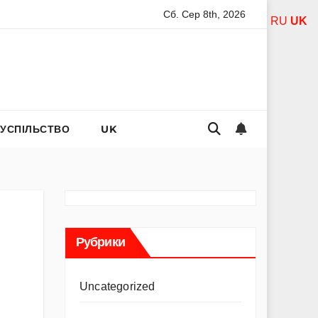
Сб. Сер 8th, 2026
ілонова телеведуча біографія: шлях зірки
Як зателефону
RU
UK
СУСПІЛЬСТВО
UK
Рубрики
Uncategorized