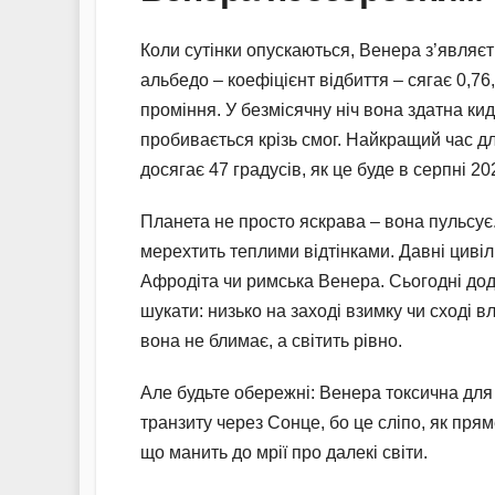
Коли сутінки опускаються, Венера з’являєт
альбедо – коефіцієнт відбиття – сягає 0,7
проміння. У безмісячну ніч вона здатна кид
пробивається крізь смог. Найкращий час д
досягає 47 градусів, як це буде в серпні 20
Планета не просто яскрава – вона пульсує.
мерехтить теплими відтінками. Давні цивіл
Афродіта чи римська Венера. Сьогодні дода
шукати: низько на заході взимку чи сході влі
вона не блимає, а світить рівно.
Але будьте обережні: Венера токсична для о
транзиту через Сонце, бо це сліпо, як пря
що манить до мрії про далекі світи.