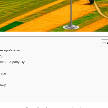
 не проблема
ди
рошей на рахунку
ться
дажу