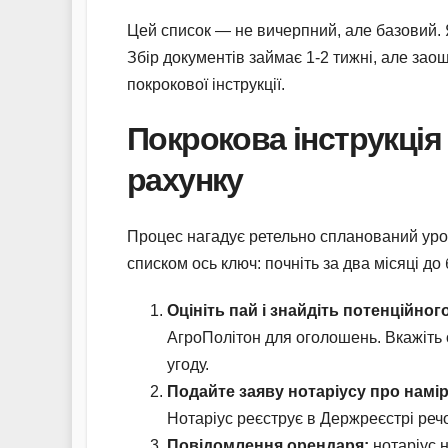
Цей список — не вичерпний, але базовий.
Збір документів займає 1-2 тижні, але зао
покрокової інструкції.
Покрокова інструкція 
рахунку
Процес нагадує ретельно спланований урож
списком ось ключ: почніть за два місяці до
Оцініть пай і знайдіть потенційног
АгроПолітон для оголошень. Вкажіть 
угоду.
Подайте заяву нотаріусу про намі
Нотаріус реєструє в Держреєстрі реч
Повідомлення орендаря:
нотаріус н