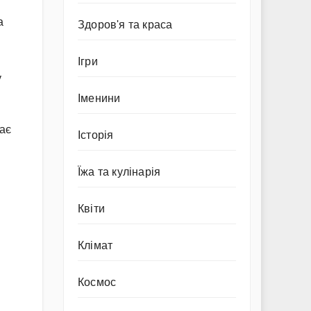
а
Здоров'я та краса
Ігри
у
Іменини
гає
Історія
Їжа та кулінарія
Квіти
Клімат
Космос