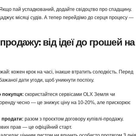
 Якщо пай успадкований, додайте свідоцтво про спадщину.
щаджує місяці судів. А тепер перейдімо до серця процесу —
продажу: від ідеї до грошей на
ай: кожен крок на часі, інакше втратить солодкість. Перед
 бажаної дати угоди, щоб уникнути поспіху.
о покупця:
скористайтеся сервісами OLX Земля чи
оренду чесно — це знижує ціну на 10-20%, але прискорює
р продати:
разом з проєктом договору купівлі-продажу.
ових прав — це офіційний старт.
адсилає цінним листом чи вручить особисто протягом 3 днів