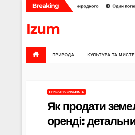
Skip
Breaking
раторний діамант від природного
Один поганий відгук — 
to
content
Izum
ПРИРОДА
КУЛЬТУРА ТА МИСТ
ПРИВАТНА ВЛАСНІСТЬ
Як продати земел
оренді: детальн