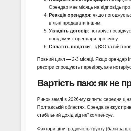
Орендар має місяць на відповідь про
Реакція орендаря:
якщо погоджується
вільні продавати іншим.
Укладіть договір:
нотаріус посвідчує
повідомляє орендаря про зміну.
Сплатіть податки:
ПДФО та військов
Повний цикл — 2-3 місяці. Якщо орендар іг
реєстри спрощують перевірку, але нотаріу
Вартість паю: як не п
Ринок землі в 2026-му кипить: середня ціна 
Полтавській областях. Оренда знижує прив
стабільний дохід від неї компенсує.
Фактори ціни: родючість ґрунту (бали за шка