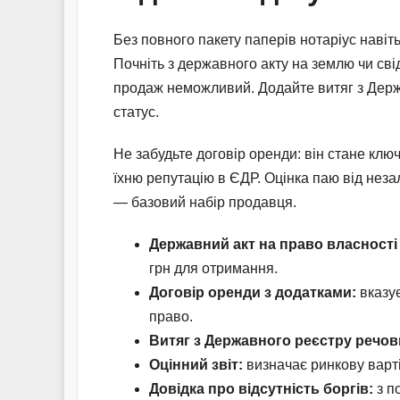
Без повного пакету паперів нотаріус навіть
Почніть з державного акту на землю чи св
продаж неможливий. Додайте витяг з Держа
статус.
Не забудьте договір оренди: він стане кл
їхню репутацію в ЄДР. Оцінка паю від неза
— базовий набір продавця.
Державний акт на право власності 
грн для отримання.
Договір оренди з додатками:
вказує
право.
Витяг з Державного реєстру речов
Оцінний звіт:
визначає ринкову варт
Довідка про відсутність боргів:
з п