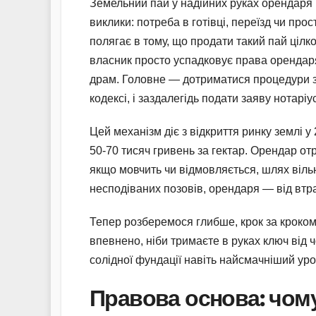
Земельний пай у надійних руках орендаря п
виклики: потреба в готівці, переїзд чи пр
полягає в тому, що продати такий пай ціл
власник просто успадковує права орендаря
драм. Головне — дотриматися процедури 
кодексі, і заздалегідь подати заяву нотаріус
Цей механізм діє з відкриття ринку землі у
50-70 тисяч гривень за гектар. Орендар о
якщо мовчить чи відмовляється, шлях вільн
несподіваних позовів, орендаря — від втра
Тепер розберемося глибше, крок за кроком
впевнено, ніби тримаєте в руках ключ від 
солідної фундації навіть найсмачніший ур
Правова основа: чому