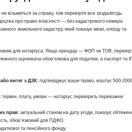
 не візьметься за справу, тож перевірте все заздалегідь.
ідоцтва про право власності — без кадастрового номера
вного земельного кадастру, який показує межі, площу та
ючовим для нотаріуса. Якщо орендар — ФОП чи ТОВ, перевір
лежного оцінювача обов’язкова для податків, а паспорт та 
або витяг з ДЗК:
підтверджує ваше право, коштує 500-200
 термін, плату, умови — нотаріус перевірить переважне
их прав:
актуальний станом на дату угоди, показує обтяжен
ість, обов’язковий для ПДФО.
одаткової та пенсійного фонду.