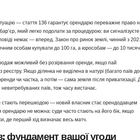
итуацію — стаття 136 гарантує орендарю переважне право н
 бар’єр, який легко подолати за процедурою: ви сигналізуєте
дповіді немає — вперед. Закон про ринок землі, чинний з 202
чним особам купувати до 100 га, а юрособам — до 10 тисяч
продаж можливий без розірвання оренди, якщо пай
еєстру. Якщо ділянка не виділена в натурі (багато паїв до
ренди чи частка, а потім — сама земля після приватизації. 
невитребуваних паїв, тож часу вистачає.
 не стають перешкодою — новий власник стає орендодавцем
 орендарю не можна: суди часто стають на його бік, якщо
и, де перший хід визначає весь матч.
в: фундамент вашої угоди