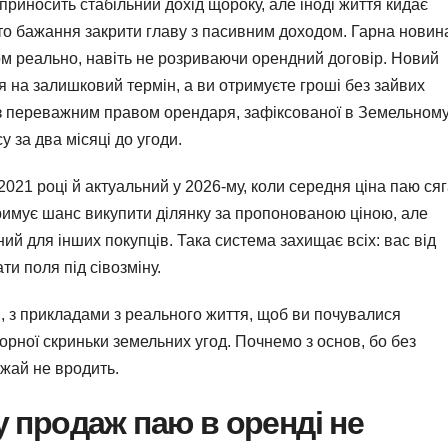
риносить стабільний дохід щороку, але іноді життя кидає
осто бажання закрити главу з пасивним доходом. Гарна новин
ком реально, навіть не розриваючи орендний договір. Новий
 на залишковий термін, а ви отримуєте гроші без зайвих
з переважним правом орендаря, зафіксованої в Земельном
у за два місяці до угоди.
 2021 році й актуальний у 2026-му, коли середня ціна паю ся
тримує шанс викупити ділянку за пропонованою ціною, але
ий для інших покупців. Така система захищає всіх: вас від
ти поля під сівозміну.
, з прикладами з реального життя, щоб ви почувалися
чорної скриньки земельних угод. Почнемо з основ, бо без
ожай не вродить.
 продаж паю в оренді не