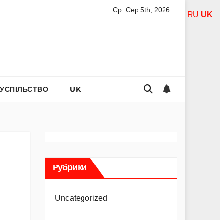
Ср. Сер 5th, 2026
ель Асанті: від порнозірки до співачки з хітами на радіо
RU
UK
СУСПІЛЬСТВО
UK
Рубрики
Uncategorized