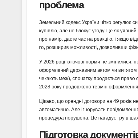
проблема
Земельний кодекс України чітко регулює с
купівлю, але не блокує угоду. Це як уявний
про намір, даєте час на реакцію, і якщо ві
го, розширив можливості, дозволивши фізи
У 2026 році ключові норми не змінилися: 
оформлений державним актом чи витягом з р
чекають меж), спочатку продається право о
2028 року продовжено термін оформлення 
Цікаво, що орендні договори на 49 років
автоматично. Але ігнорувати повідомлення
процедура порушена. Це нагадує гру в шах
Підготовка документі