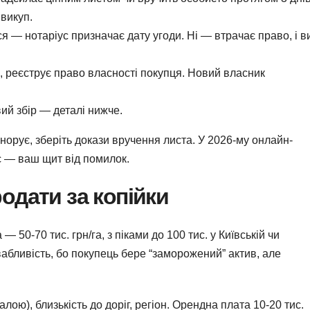
 викуп.
 — нотаріус призначає дату угоди. Ні — втрачає право, і в
, реєструє право власності покупця. Новий власник
ий збір — деталі нижче.
норує, зберіть докази вручення листа. У 2026-му онлайн-
с — ваш щит від помилок.
родати за копійки
— 50-70 тис. грн/га, з піками до 100 тис. у Київській чи
абливість, бо покупець бере “заморожений” актив, але
лою), близькість до доріг, регіон. Орендна плата 10-20 тис.