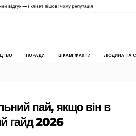
і клієнт пішов: чому репутація в інтернеті вирішує все
Ад
ЕЦТВО
ПОРАДИ
ЦІКАВІ ФАКТИ
ЛЮДИНА ТА 
ьний пай, якщо він в
ий гайд 2026