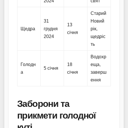
2024
свят
Старий
31
Новий
13
Щедра
грудня
рік,
січня
2024
щедріс
ть
Водохр
Голодн
18
еща,
5 січня
а
січня
заверш
ення
Заборони та
прикмети голодної
куті