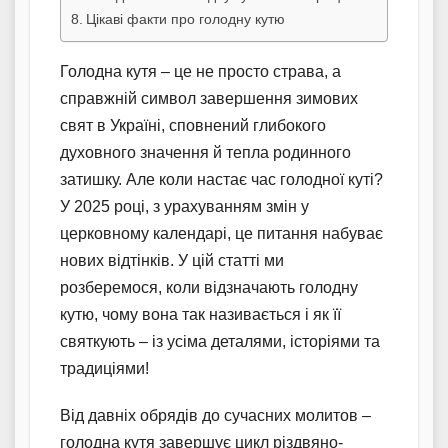
Цікаві факти про голодну кутю
Голодна кутя – це не просто страва, а
справжній символ завершення зимових
свят в Україні, сповнений глибокого
духовного значення й тепла родинного
затишку. Але коли настає час голодної куті?
У 2025 році, з урахуванням змін у
церковному календарі, це питання набуває
нових відтінків. У цій статті ми
розберемося, коли відзначають голодну
кутю, чому вона так називається і як її
святкують – із усіма деталями, історіями та
традиціями!
Від давніх обрядів до сучасних молитов –
голодна кутя завершує цикл різдвяно-