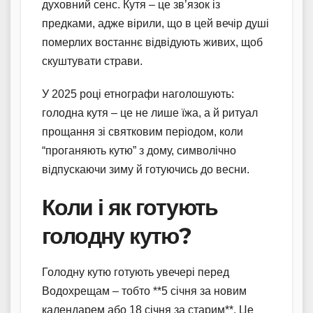
духовний сенс. Кутя – це зв’язок із
предками, адже вірили, що в цей вечір душі
померлих востаннє відвідують живих, щоб
скуштувати страви.
У 2025 році етнографи наголошують:
голодна кутя – це не лише їжа, а й ритуал
прощання зі святковим періодом, коли
“проганяють кутю” з дому, символічно
відпускаючи зиму й готуючись до весни.
Коли і як готують
голодну кутю?
Голодну кутю готують увечері перед
Водохрещам – тобто **5 січня за новим
календарем або 18 січня за старим**. Це