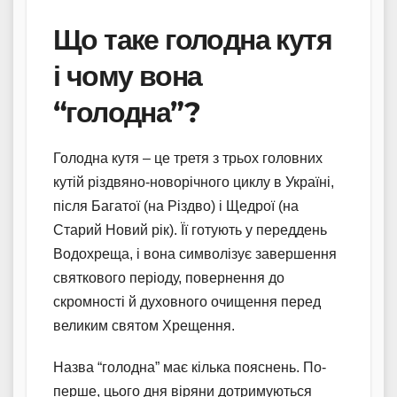
Що таке голодна кутя
і чому вона
“голодна”?
Голодна кутя – це третя з трьох головних
кутій різдвяно-новорічного циклу в Україні,
після Багатої (на Різдво) і Щедрої (на
Старий Новий рік). Її готують у переддень
Водохреща, і вона символізує завершення
святкового періоду, повернення до
скромності й духовного очищення перед
великим святом Хрещення.
Назва “голодна” має кілька пояснень. По-
перше, цього дня віряни дотримуються