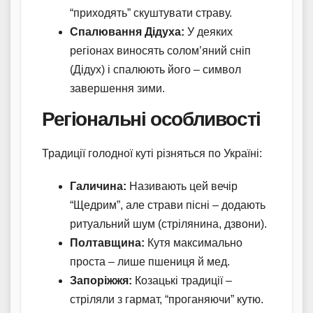
“приходять” скуштувати страву.
Спалювання Дідуха:
У деяких
регіонах виносять солом’яний сніп
(Дідух) і спалюють його – символ
завершення зими.
Регіональні особливості
Традиції голодної куті різняться по Україні:
Галичина:
Називають цей вечір
“Щедрим”, але страви пісні – додають
ритуальний шум (стрілянина, дзвони).
Полтавщина:
Кутя максимально
проста – лише пшениця й мед.
Запоріжжя:
Козацькі традиції –
стріляли з гармат, “проганяючи” кутю.