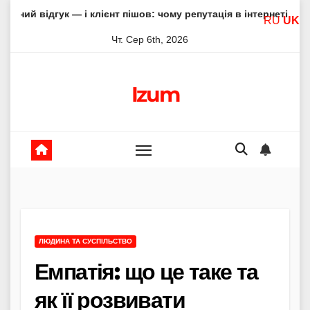
Skip
 — і клієнт пішов: чому репутація в інтернеті вирішує все
RU
UK
to
Чт. Сер 6th, 2026
content
Izum
ЛЮДИНА ТА СУСПІЛЬСТВО
Емпатія: що це таке та
як її розвивати