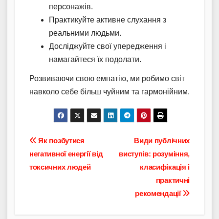
персонажів.
Практикуйте активне слухання з
реальними людьми.
Досліджуйте свої упередження і
намагайтеся їх подолати.
Розвиваючи свою емпатію, ми робимо світ
навколо себе більш чуйним та гармонійним.
Навігація
Як позбутися
Види публічних
негативної енергії від
виступів: розуміння,
записів
токсичних людей
класифікація і
практичні
рекомендації