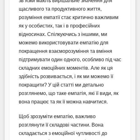
зв’язки мають вирішальне значення для
щасливого та продуктивного життя,
розуміння емпатії стає критично важливим
як у особистих, так і в професійних
відносинах. Спілкуючись з іншими, ми
можемо використовувати емпатію для
покращення взаєморозуміння та вміння
підтримувати один одного, особливо під час
складних емоційних моментів. Але як ця
здібність розвивається, і як ми можемо її
покращити? У цій статті ми детально
розглянемо, що таке емпатія, які її види, як
вона працює та як її можна навчитися.
Щоб зрозуміти емпатію, важливо
розглянути її складові частини. Вона
складається з емоційної чутливості до