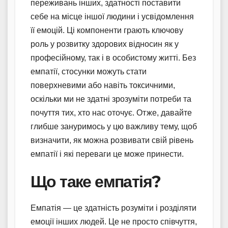
переживань інших, здатності поставити
себе на місце іншої людини і усвідомлення
її емоцій. Ці компоненти грають ключову
роль у розвитку здорових відносин як у
професійному, так і в особистому житті. Без
емпатії, стосунки можуть стати
поверхневими або навіть токсичними,
оскільки ми не здатні зрозуміти потреби та
почуття тих, хто нас оточує. Отже, давайте
глибше зануримось у цю важливу тему, щоб
визначити, як можна розвивати свій рівень
емпатії і які переваги це може принести.
Що таке емпатія?
Емпатія — це здатність розуміти і розділяти
емоції інших людей. Це не просто співчуття,