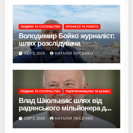
ЛЮДИНА ТА СУСПІЛЬСТВО
ПРОФЕСІЇ ТА РОБОТА
Володимир Бойко журналіст:
шлях розслідувача
СЕР 5, 2026
НАТАЛІЯ ЛИСЕНКО
ЛЮДИНА ТА СУСПІЛЬСТВО
ПІДПРИЄМНИЦТВО ТА БІЗНЕС
Влад Школьник: шлях від
радянського мільйонера до
творця Sherp і життя за
СЕР 5, 2026
НАТАЛІЯ ЛИСЕНКО
Торою