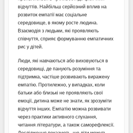
відчуттів. Найбільш серйозний вплив на
розвиток емпатії має соціальне
середовище, в якому росте людина.
Взаємодія з людьми, які проявляють
співчуття, сприяє формуванню емпатичних
рис у дітей.
Люди, які навчаються або виховуються в
середовищі, де панують розуміння та
підтримка, частіше розвивають виражену
емпатію. Протилежно, у випадках, коли
батьки або близькі не проявляють свої
емоції, дитина може не знати, як зрозуміти
відчуття інших. Емпатію можна розвивати
через практики активного слухання,
читання літератури, а також саморефлексії.
Дослідження показують, що діти можуть